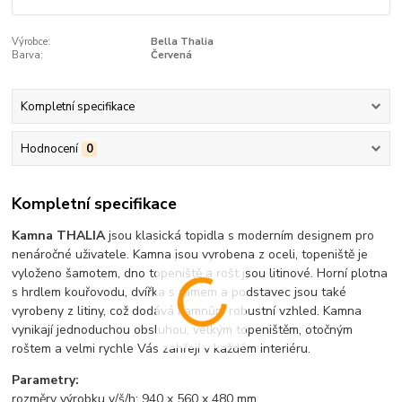
Výrobce:
Bella Thalia
Barva:
Červená
Kompletní specifikace
Hodnocení
0
Kompletní specifikace
Kamna THALIA
jsou klasická topidla s moderním designem pro
nenáročné uživatele. Kamna jsou vyrobena z oceli, topeniště je
vyloženo šamotem, dno topeniště a rošt jsou litinové. Horní plotna
s hrdlem kouřovodu, dvířka s rámem a podstavec jsou také
vyrobeny z litiny, což dodává kamnům robustní vzhled. Kamna
vynikají jednoduchou obsluhou, velkým topeništěm, otočným
roštem a velmi rychle Vás zahřejí v každém interiéru.
Parametry:
rozměry výrobku v/š/h: 940 x 560 x 480 mm