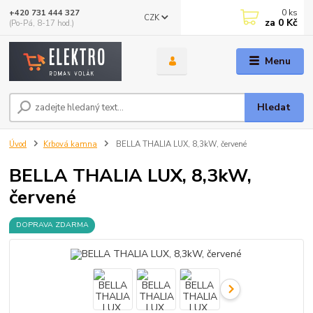
0
ks
+420 731 444 327
CZK
za
0 Kč
(Po-Pá, 8-17 hod.)
Menu
Hledat
Úvod
Krbová kamna
BELLA THALIA LUX, 8,3kW, červené
BELLA THALIA LUX, 8,3kW,
červené
DOPRAVA ZDARMA