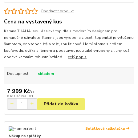
Ohodnotit produkt
Cena na vystavený kus
Kamna THALIA jsou klasická topidla s moderním designem pro
nenáročné uživatele. Kamna jsou vyrobena z oceli, topeniště je vyloženo
šamotem, dno topeniště a rošt jsou litinové. Horní plotna s hrdlem
kouřovodu, dvířka s rámem a podstavec jsou také vyrobeny z litiny, což
dodává kamnům robustní vzhled. ...
celý popis
Dostupnost
skladem
7 999 Kč
/
ks
6 611 Kč
bez DPH
Přidat do košíku
Splátková kalkulačka
Nákup na splátky