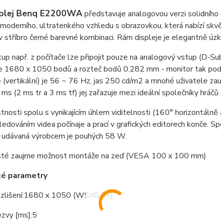
splej Benq E2200WA
představuje analogovou verzi solidníh
e moderního, ultratenkého vzhledu s obrazovkou, která nabízí skvě
 stříbro černé barevné kombinaci. Rám displeje je elegantně úzký
p např. z počítače lze připojit pouze na analogový vstup (D-Su
 je 1680 x 1050 bodů a rozteč bodů 0.282 mm - monitor tak po
 (vertikální) je 56 ~ 76 Hz, jas 250 cd/m2 a mnohé uživatele zau
ms (2 ms tr a 3 ms tf) jej zařazuje mezi ideální společníky hráčů 
tnosti spolu s vynikajícím úhlem viditelnosti (160° horizontálně a
sledováním videa počínaje a prací v grafických editorech konče. S
 udávaná výrobcem je pouhých 58 W.
isté zaujme možnost montáže na zeď (VESA 100 x 100 mm)
ké parametry
zlišení:
1680 x 1050 (WSXGA+)
zvy [ms]:
5