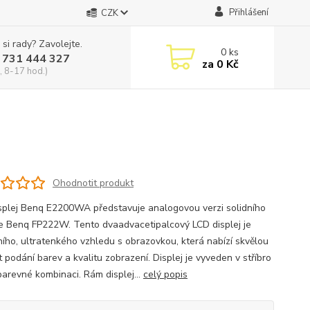
Přihlášení
CZK
 si rady? Zavolejte.
0
ks
 731 444 327
za
0 Kč
, 8-17 hod.)
Ohodnotit produkt
splej Benq E2200WA představuje analogovou verzi solidního
je Benq FP222W. Tento dvaadvacetipalcový LCD displej je
ího, ultratenkého vzhledu s obrazovkou, která nabízí skvělou
 podání barev a kvalitu zobrazení. Displej je vyveden v stříbro
barevné kombinaci. Rám displej...
celý popis