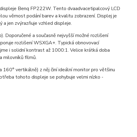
o displeje Benq FP222W. Tento dvaadvacetipalcový LCD
lou věrnost podání barev a kvalitu zobrazení. Displej je
 a jen zvýrazňuje vzhled displeje.
b). Doporučené a současně nejvyšší možné rozlišení
dporuje rozlišení WSXGA+. Typická obnovovací
jme i solidní kontrast až 1000:1. Velice krátká doba
a milovníků filmů.
 160° vertikálně) z něj činí ideální monitor pro většinu
potřeba tohoto displeje se pohybuje velmi nízko -