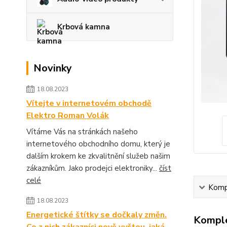
Krbová kamna
Novinky
18.08.2023
Vítejte v internetovém obchodě
Elektro Roman Volák
Vítáme Vás na stránkách našeho
internetového obchodního domu, který je
dalším krokem ke zkvalitnění služeb našim
zákazníkům. Jako prodejci elektroniky...
číst
celé
Kompl
18.08.2023
Energetické štítky se dočkaly změn.
Komple
Co z nich zákazníci nově vyčtou, jaká