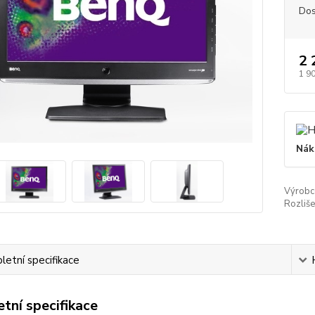
Dos
2 
1 9
Nák
Výrobc
Rozliše
etní specifikace
tní specifikace