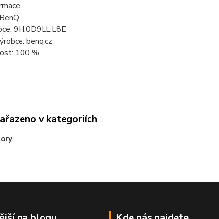
ormace
 BenQ
bce: 9H.0D9LL.L8E
ýrobce: benq.cz
vost: 100 %
zařazeno v kategoriích
tory
ější na blogu
Kde nás najdete