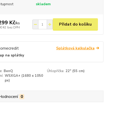
tupnost
skladem
299 Kč
/
ks
Přidat do košíku
00 Kč
bez DPH
Splátková kalkulačka
up na splátky
e:
BenQ
Úhlopříčka:
22" (55 cm)
ní:
WSXGA+ (1680 x 1050
px)
Hodnocení
0