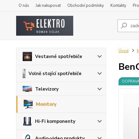
O nás
Jak nakupovat
Obchodní podmínky
Kontakty
Pro
Úvod
M
Vestavné spotřebiče
Ben
Volně stojící spotřebiče
DOPRAV
Televizory
Monitory
Hi-Fi komponenty
Audio-video produkty