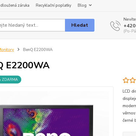
dloužená záruka
Recyklační poplatky
Blog
Nevíte
Hledat
+420
(Po-Pá
onitory
BenQ E2200WA
Q E2200WA
A ZDARMA
LCD di
disple
modern
věrnost
černé 