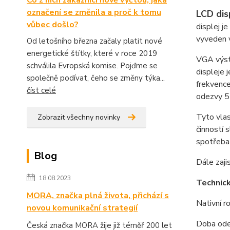
označení se změnila a proč k tomu
LCD di
vůbec došlo?
displej j
vyveden v
Od letošního března začaly platit nové
energetické štítky, které v roce 2019
VGA výstu
schválila Evropská komise. Pojďme se
displeje
společně podívat, čeho se změny týka...
frekvence
číst celé
odezvy 5 
Tyto vlas
Zobrazit všechny novinky
činností 
spotřeba
Blog
Dále zaj
18.08.2023
Technic
MORA, značka plná života, přichází s
Nativní ro
novou komunikační strategií
Doba ode
Česká značka MORA žije již téměř 200 let