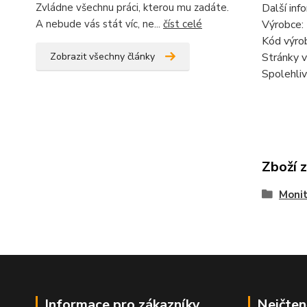
Zvládne všechnu práci, kterou mu zadáte.
Další inf
A nebude vás stát víc, ne...
číst celé
Výrobce:
Kód výro
Zobrazit všechny články
Stránky v
Spolehli
Zboží 
Moni
Informace pro zákazníky
Nejčten