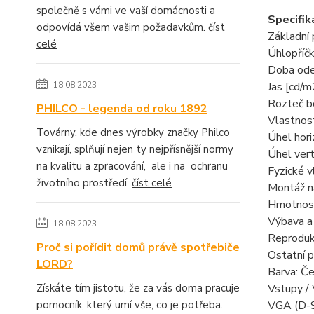
společně s vámi ve vaší domácnosti a
Specifik
odpovídá všem vašim požadavkům.
číst
Základní
celé
Úhlopříčk
Doba ode
18.08.2023
Jas [cd/m
Rozteč b
PHILCO - legenda od roku 1892
Vlastnos
Továrny, kde dnes výrobky značky Philco
Úhel hori
vznikají, splňují nejen ty nejpřísnější normy
Úhel vert
na kvalitu a zpracování, ale i na ochranu
Fyzické v
životního prostředí.
číst celé
Montáž n
Hmotnost
Výbava a
18.08.2023
Reproduk
Proč si pořídit domů právě spotřebiče
Ostatní 
LORD?
Barva: Če
Získáte tím jistotu, že za vás doma pracuje
Vstupy /
pomocník, který umí vše, co je potřeba.
VGA (D-S