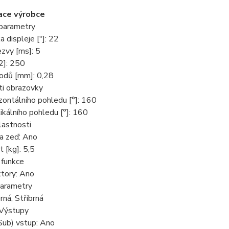
ace výrobce
 parametry
a displeje ["]: 22
zvy [ms]: 5
2]: 250
odů [mm]: 0,28
ti obrazovky
zontálního pohledu [°]: 160
ikálního pohledu [°]: 160
lastnosti
a zeď: Ano
 [kg]: 5,5
 funkce
tory: Ano
parametry
rná, Stříbrná
 Výstupy
ub) vstup: Ano