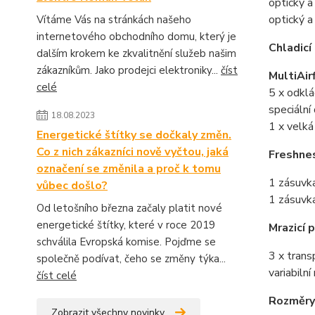
optický a
optický a
Vítáme Vás na stránkách našeho
internetového obchodního domu, který je
Chladicí
dalším krokem ke zkvalitnění služeb našim
zákazníkům. Jako prodejci elektroniky...
číst
MultiAi
celé
5 x odklá
speciální
18.08.2023
1 x velká
Energetické štítky se dočkaly změn.
Co z nich zákazníci nově vyčtou, jaká
Freshne
označení se změnila a proč k tomu
1 zásuvk
vůbec došlo?
1 zásuvka
Od letošního března začaly platit nové
energetické štítky, které v roce 2019
Mrazicí 
schválila Evropská komise. Pojďme se
3 x trans
společně podívat, čeho se změny týka...
variabiln
číst celé
Rozměry
Zobrazit všechny novinky