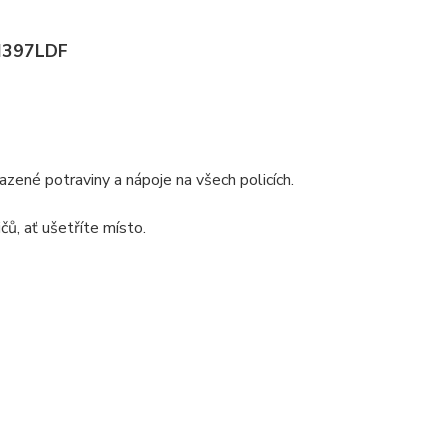
GN397LDF
ené potraviny a nápoje na všech policích.
čů, ať ušetříte místo.