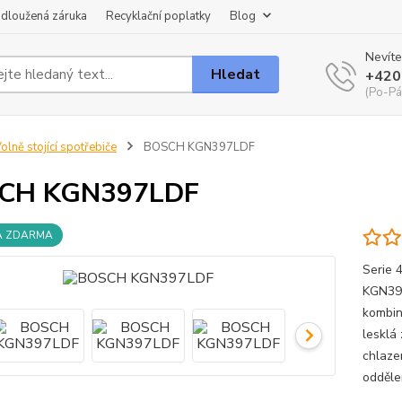
dloužená záruka
Recyklační poplatky
Blog
Nevíte
Hledat
+420
(Po-Pá
olně stojící spotřebiče
BOSCH KGN397LDF
CH KGN397LDF
A ZDARMA
Serie 
KGN397
kombin
lesklá
chlaze
odděle