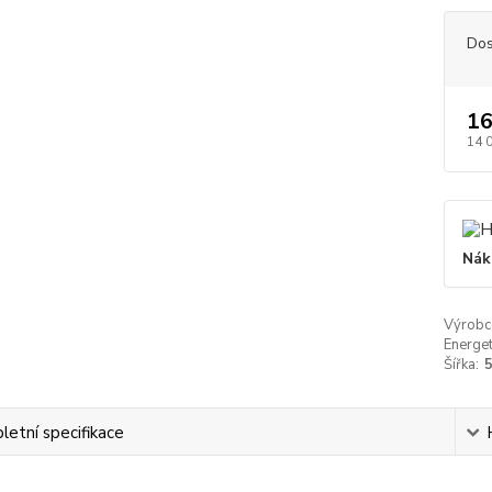
Dos
16
14 
Nák
Výrobc
Energet
Šířka:
etní specifikace