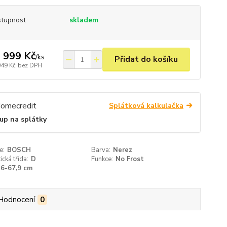
tupnost
skladem
 999 Kč
/
ks
Přidat do košíku
049 Kč
bez DPH
Splátková kalkulačka
up na splátky
e:
BOSCH
Barva:
Nerez
ická třída:
D
Funkce:
No Frost
56-67,9 cm
Hodnocení
0