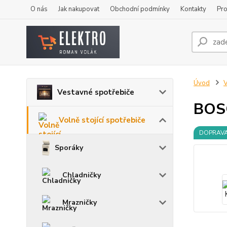
O nás
Jak nakupovat
Obchodní podmínky
Kontakty
Pro
Úvod
V
Vestavné spotřebiče
BOS
Volně stojící spotřebiče
DOPRAV
Sporáky
Chladničky
Mrazničky