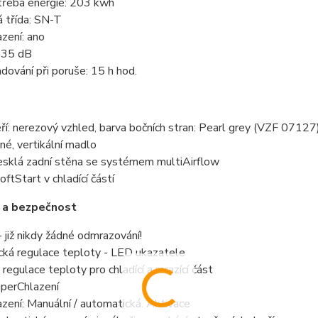
třeba energie: 203 kwh
á třída: SN-T
zení: ano
: 35 dB
dování při poruše: 15 h hod.
ří: nerezový vzhled, barva bočních stran: Pearl grey (VZF 07127
né, vertikální madlo
esklá zadní stěna se systémem multiAirflow
ftStart v chladící částí
 a bezpečnost
 již nikdy žádné odmrazování!
cká regulace teploty - LED ukazatele
regulace teploty pro chladící a mrazící část
uperChlazení
zení: Manuální / automatická. Aktivace