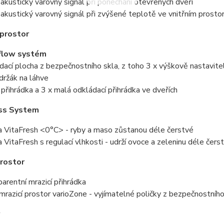
 akustický varovný signál při ponechání otevřených dveří
 akustický varovný signál při zvýšené teplotě ve vnitřním prosto
 prostor
rflow systém
dací plocha z bezpečnostního skla, z toho 3 x výškově nastavite
 držák na láhve
 přihrádka a 3 x malá odkládací přihrádka ve dveřích
ss System
a VitaFresh <0°C> - ryby a maso zůstanou déle čerstvé
 VitaFresh s regulací vlhkosti - udrží ovoce a zeleninu déle čers
prostor
parentní mrazicí přihrádka
í mrazicí prostor varioZone - vyjímatelné poličky z bezpečnostníh