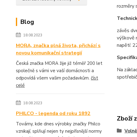
rozměry s
Technic
Blog
závěs dve
18.08.2023
výškově n
napětí: 
MORA, značka plná života, přichází s
novou komunikační strategií
Specifik
Česká značka MORA žije již téměř 200 let
Na základ
společně s vámi ve vaší domácnosti a
spotřebi
odpovídá všem vašim požadavkům.
číst
celé
18.08.2023
PHILCO - legenda od roku 1892
Zboží 
Továrny, kde dnes výrobky značky Philco
Volně
vznikají, splňují nejen ty nejpřísnější normy