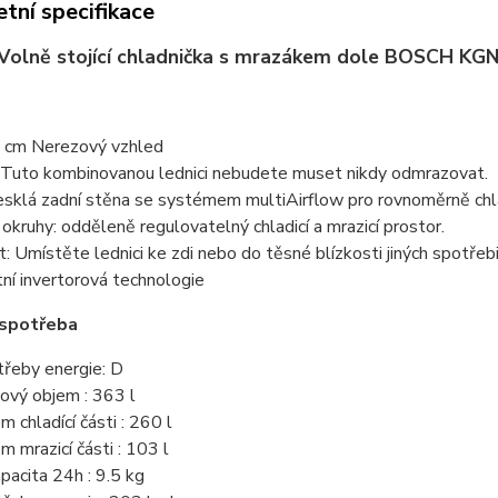
tní specifikace
 Volně stojící chladnička s mrazákem dole BOSCH K
 cm Nerezový vzhled
 Tuto kombinovanou lednici nebudete muset nikdy odmrazovat.
sklá zadní stěna se systémem multiAirflow pro rovnoměrně chlaz
í okruhy: odděleně regulovatelný chladicí a mrazicí prostor.
t: Umístěte lednici ke zdi nebo do těsné blízkosti jiných spotřebi
tní invertorová technologie
 spotřeba
třeby energie: D
kový objem : 363 l
m chladící části : 260 l
em mrazicí části : 103 l
apacita 24h : 9.5 kg