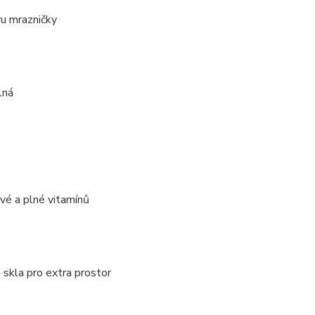
ru mrazničky
lná
tvé a plné vitamínů
o skla pro extra prostor