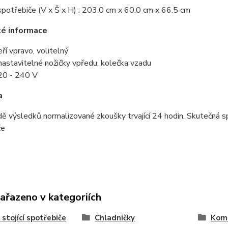
potřebiče (V x Š x H) : 203.0 cm x 60.0 cm x 66.5 cm
ké informace
ří vpravo, volitelný
astavitelné nožičky vpředu, kolečka vzadu
220 - 240 V
a
ě výsledků normalizované zkoušky trvající 24 hodin. Skutečná sp
če
zařazeno v kategoriích
 stojící spotřebiče
Chladničky
Kom