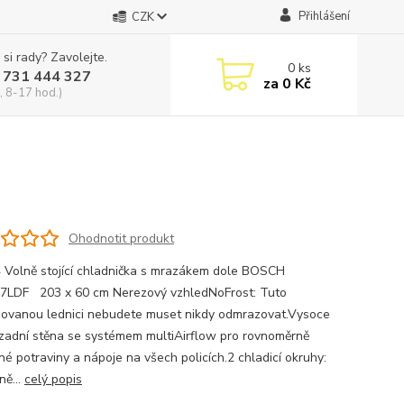
Přihlášení
CZK
 si rady? Zavolejte.
0
ks
 731 444 327
za
0 Kč
, 8-17 hod.)
Ohodnotit produkt
4 Volně stojící chladnička s mrazákem dole BOSCH
LDF 203 x 60 cm Nerezový vzhledNoFrost: Tuto
ovanou lednici nebudete muset nikdy odmrazovat.Vysoce
 zadní stěna se systémem multiAirflow pro rovnoměrně
né potraviny a nápoje na všech policích.2 chladicí okruhy:
ně...
celý popis