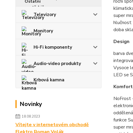
roční spo
klimatick
Televizory
super mra
hlučnost
doba skla
Monitory
Design
Hi-Fi komponenty
barva dve
integrova
Audio-video produkty
Vysoce l
LED se So
Krbová kamna
Komfort
NoFrost -
Novinky
elektroni
oddělená 
18.08.2023
funkce S
Vítejte v internetovém obchodě
super mra
Elektro Roman Volák