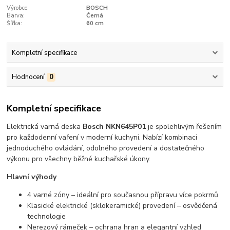
Výrobce:
BOSCH
Barva:
Černá
Šířka:
60 cm
Kompletní specifikace
Hodnocení
0
Kompletní specifikace
Elektrická varná deska
Bosch NKN645P01
je spolehlivým řešením
pro každodenní vaření v moderní kuchyni. Nabízí kombinaci
jednoduchého ovládání, odolného provedení a dostatečného
výkonu pro všechny běžné kuchařské úkony.
Hlavní výhody
4 varné zóny – ideální pro současnou přípravu více pokrmů
Klasické elektrické (sklokeramické) provedení – osvědčená
technologie
Nerezový rámeček – ochrana hran a elegantní vzhled