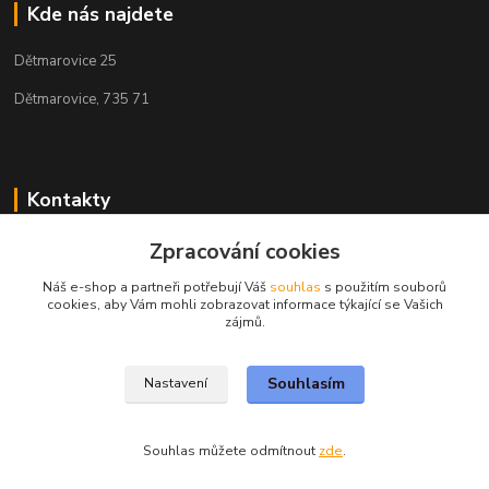
Kde nás najdete
Dětmarovice 25
Dětmarovice, 735 71
Kontakty
Zpracování cookies
+420 731 444 327
(Po-Pá, 8-17 hod.)
Náš e-shop a partneři potřebují Váš
souhlas
s použitím souborů
cookies, aby Vám mohli zobrazovat informace týkající se Vašich
obchod@volak.net
zájmů.
Souhlasím
Nastavení
Souhlas můžete odmítnout
zde
.
Vytvořeno na
Eshop-rychle.cz