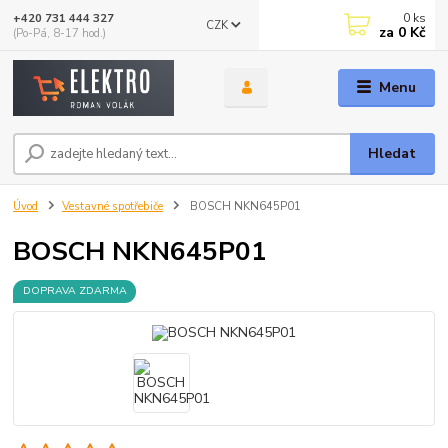
0
ks
+420 731 444 327
CZK
za
0 Kč
(Po-Pá, 8-17 hod.)
Menu
Hledat
Úvod
Vestavné spotřebiče
BOSCH NKN645P01
BOSCH NKN645P01
DOPRAVA ZDARMA