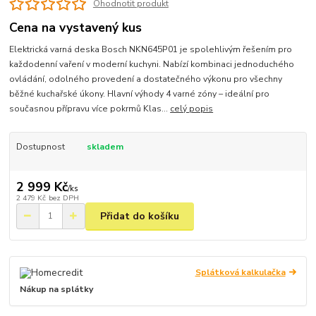
Ohodnotit produkt
Cena na vystavený kus
Elektrická varná deska Bosch NKN645P01 je spolehlivým řešením pro
každodenní vaření v moderní kuchyni. Nabízí kombinaci jednoduchého
ovládání, odolného provedení a dostatečného výkonu pro všechny
běžné kuchařské úkony. Hlavní výhody 4 varné zóny – ideální pro
současnou přípravu více pokrmů Klas...
celý popis
Dostupnost
skladem
2 999 Kč
/
ks
2 479 Kč
bez DPH
Přidat do košíku
Splátková kalkulačka
Nákup na splátky