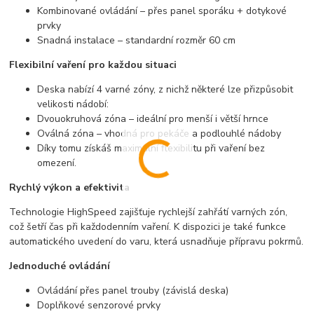
Kombinované ovládání – přes panel sporáku + dotykové
prvky
Snadná instalace – standardní rozměr 60 cm
Flexibilní vaření pro každou situaci
Deska nabízí 4 varné zóny, z nichž některé lze přizpůsobit
velikosti nádobí:
Dvouokruhová zóna – ideální pro menší i větší hrnce
Oválná zóna – vhodná pro pekáče a podlouhlé nádoby
Díky tomu získáš maximální flexibilitu při vaření bez
omezení.
Rychlý výkon a efektivita
Technologie HighSpeed zajišťuje rychlejší zahřátí varných zón,
což šetří čas při každodenním vaření. K dispozici je také funkce
automatického uvedení do varu, která usnadňuje přípravu pokrmů.
Jednoduché ovládání
Ovládání přes panel trouby (závislá deska)
Doplňkové senzorové prvky