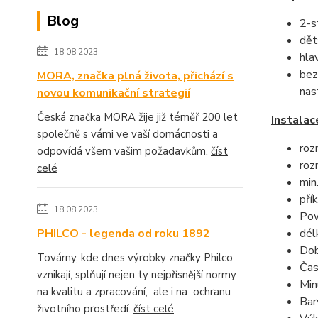
Blog
2-s
dět
18.08.2023
hla
bez
MORA, značka plná života, přichází s
nas
novou komunikační strategií
Česká značka MORA žije již téměř 200 let
Instalac
společně s vámi ve vaší domácnosti a
roz
odpovídá všem vašim požadavkům.
číst
roz
celé
min
pří
18.08.2023
Pow
dél
PHILCO - legenda od roku 1892
Dob
Továrny, kde dnes výrobky značky Philco
Čas
vznikají, splňují nejen ty nejpřísnější normy
Min
na kvalitu a zpracování, ale i na ochranu
Bar
životního prostředí.
číst celé