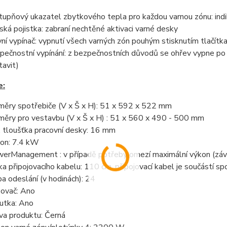
tupňový ukazatel zbytkového tepla pro každou varnou zónu: indik
ská pojistka: zabraní nechtěné aktivaci varné desky
vní vypínač: vypnutí všech varných zón pouhým stisknutím tlačítk
pečnostní vypínání: z bezpečnostních důvodů se ohřev vypne po 
tavit)
e:
měry spotřebiče (V x Š x H): 51 x 592 x 522 mm
měry pro vestavbu (V x Š x H) : 51 x 560 x 490 - 500 mm
. tloušťka pracovní desky: 16 mm
kon: 7.4 kW
erManagement : v případě potřeby omezí maximální výkon (závisí
ka připojovacího kabelu: 110 cm, připojovací kabel je součástí sp
a odeslání (v hodinách): 24
ovač: Ano
utka: Ano
va produktu: Černá