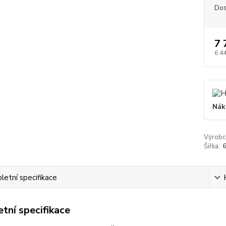
Dos
7 
6 4
Nák
Výrobc
Šířka:
etní specifikace
tní specifikace