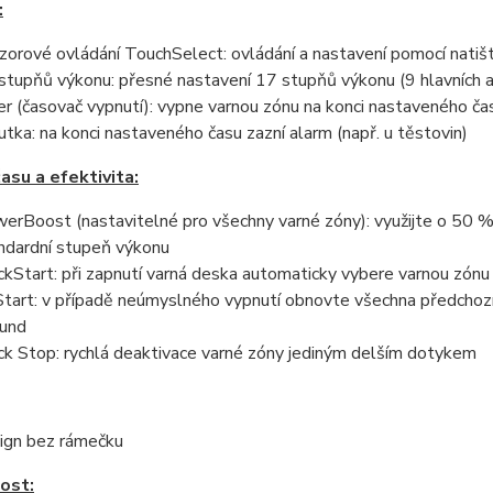
:
zorové ovládání TouchSelect: ovládání a nastavení pomocí natišt
stupňů výkonu: přesné nastavení 17 stupňů výkonu (9 hlavních 
er (časovač vypnutí): vypne varnou zónu na konci nastaveného čas
utka: na konci nastaveného času zazní alarm (např. u těstovin)
asu a efektivita:
erBoost (nastavitelné pro všechny varné zóny): využijte o 50 % ví
ndardní stupeň výkonu
ckStart: při zapnutí varná deska automaticky vybere varnou zó
tart: v případě neúmyslného vypnutí obnovte všechna předchoz
und
ck Stop: rychlá deaktivace varné zóny jediným delším dotykem
ign bez rámečku
ost: