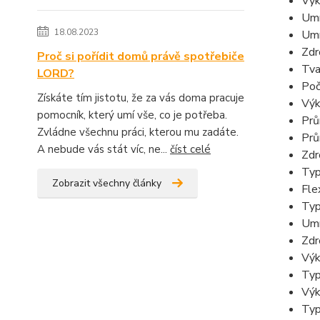
Výk
Umí
18.08.2023
Umí
Zdr
Proč si pořídit domů právě spotřebiče
Tva
LORD?
Poč
Získáte tím jistotu, že za vás doma pracuje
Výk
pomocník, který umí vše, co je potřeba.
Prů
Zvládne všechnu práci, kterou mu zadáte.
Prů
A nebude vás stát víc, ne...
číst celé
Zdr
Typ
Zobrazit všechny články
Fle
Typ
Umí
Zdr
Výk
Typ
Výk
Typ