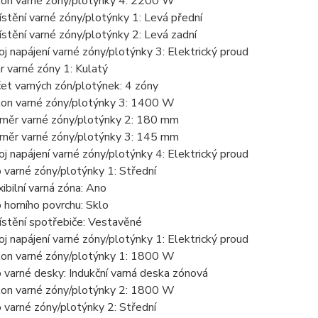
on varné zóny/plotýnky 4: 2200 W
stění varné zóny/plotýnky 1: Levá přední
stění varné zóny/plotýnky 2: Levá zadní
oj napájení varné zóny/plotýnky 3: Elektrický proud
r varné zóny 1: Kulatý
et varných zón/plotýnek: 4 zóny
on varné zóny/plotýnky 3: 1400 W
měr varné zóny/plotýnky 2: 180 mm
měr varné zóny/plotýnky 3: 145 mm
oj napájení varné zóny/plotýnky 4: Elektrický proud
 varné zóny/plotýnky 1: Střední
xibilní varná zóna: Ano
 horního povrchu: Sklo
stění spotřebiče: Vestavěné
oj napájení varné zóny/plotýnky 1: Elektrický proud
on varné zóny/plotýnky 1: 1800 W
 varné desky: Indukční varná deska zónová
on varné zóny/plotýnky 2: 1800 W
 varné zóny/plotýnky 2: Střední