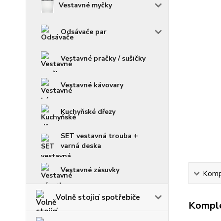
Vestavné myčky
Odsávače par
Vestavné pračky / sušičky
Vestavné kávovary
Kuchyňské dřezy
SET vestavná trouba +
varná deska
Vestavné zásuvky
Kompl
Volně stojící spotřebiče
Komple