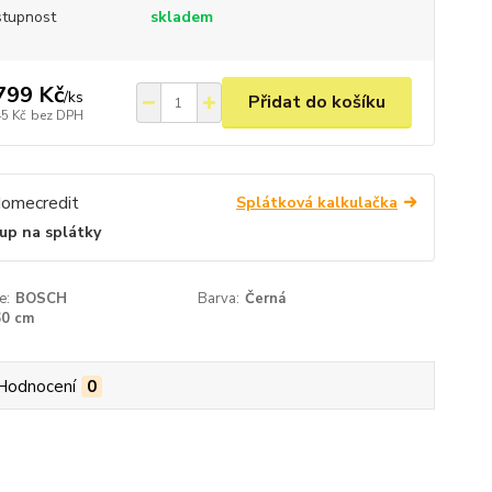
tupnost
skladem
799 Kč
/
ks
Přidat do košíku
45 Kč
bez DPH
Splátková kalkulačka
up na splátky
e:
BOSCH
Barva:
Černá
60 cm
Hodnocení
0