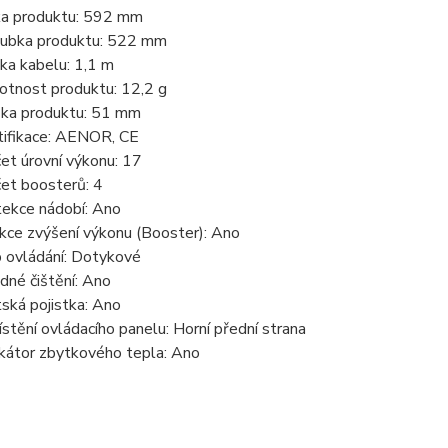
ka produktu: 592 mm
ubka produktu: 522 mm
ka kabelu: 1,1 m
tnost produktu: 12,2 g
ka produktu: 51 mm
tifikace: AENOR, CE
et úrovní výkonu: 17
et boosterů: 4
ekce nádobí: Ano
kce zvýšení výkonu (Booster): Ano
 ovládání: Dotykové
dné čištění: Ano
ská pojistka: Ano
stění ovládacího panelu: Horní přední strana
ikátor zbytkového tepla: Ano