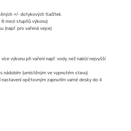
ěných +/- dotykových tlačítek.
a 8 mezi stupňů výkonu)
u (např. pro vařená vejce)
ce výkonu při vaření např. vody, než nabízí nejvyšší
nu s nádobím (umístěným ve vypnutém stavu)
í nastavení opětovným zapnutím varné desky do 4