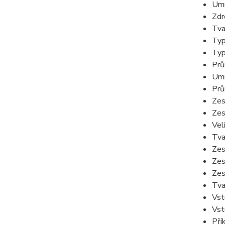
Umí
Zdr
Tva
Typ
Typ
Prů
Umí
Prů
Zes
Zes
Vel
Tva
Zes
Zes
Zes
Tva
Vst
Vst
Pří