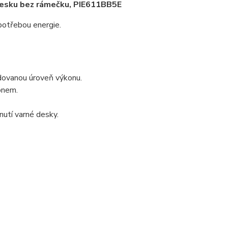
í desku bez rámečku, PIE611BB5E
spotřebou energie.
dovanou úroveň výkonu.
onem.
utí varné desky.