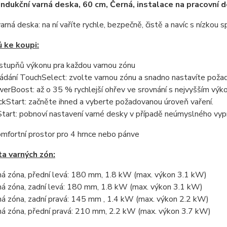
 Indukční varná deska, 60 cm, Černá, instalace na pracovn
varná deska: na ní vaříte rychle, bezpečně, čistě a navíc s nízkou 
 ke koupi:
stupňů výkonu pra každou varnou zónu
ádání TouchSelect: zvolte varnou zónu a snadno nastavíte poža
erBoost: až o 35 % rychlejší ohřev ve srovnání s nejvyšším výk
ckStart: začněte ihned a vyberte požadovanou úroveň vaření.
tart: pobnoví nastavení varné desky v případě neúmyslného vypn
mfortní prostor pro 4 hrnce nebo pánve
ta varných zón:
ná zóna, přední levá: 180 mm, 1.8 kW (max. výkon 3.1 kW)
ná zóna, zadní levá: 180 mm, 1.8 kW (max. výkon 3.1 kW)
ná zóna, zadní pravá: 145 mm , 1.4 kW (max. výkon 2.2 kW)
ná zóna, přední pravá: 210 mm, 2.2 kW (max. výkon 3.7 kW)