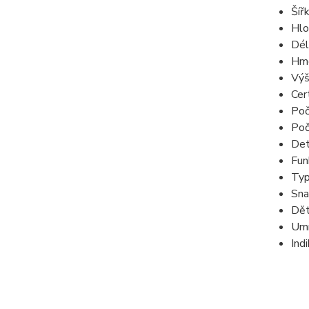
Šíř
Hlo
Dél
Hmo
Výš
Cer
Poč
Poč
Det
Fun
Typ
Sna
Dět
Umí
Ind