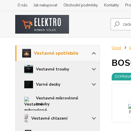
O nás
Jak nakupovat
Obchodní podmínky
Kontakty
Pro
Úvod
V
Vestavné spotřebiče
BOS
Vestavné trouby
DOPRAV
Varné desky
Vestavné mikrovlnné
trouby
Vestavné chlazení