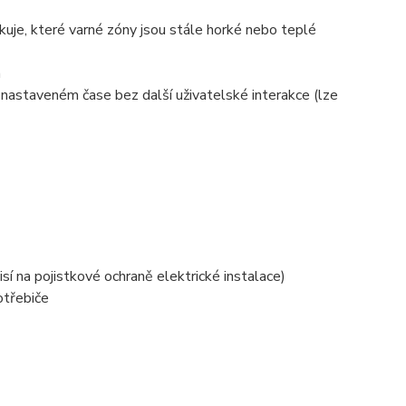
uje, které varné zóny jsou stále horké nebo teplé
a
nastaveném čase bez další uživatelské interakce (lze
 na pojistkové ochraně elektrické instalace)
otřebiče