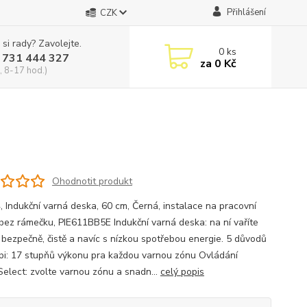
Přihlášení
CZK
 si rady? Zavolejte.
0
ks
 731 444 327
za
0 Kč
, 8-17 hod.)
Ohodnotit produkt
4, Indukční varná deska, 60 cm, Černá, instalace na pracovní
bez rámečku, PIE611BB5E Indukční varná deska: na ní vaříte
, bezpečně, čistě a navíc s nízkou spotřebou energie. 5 důvodů
pi: 17 stupňů výkonu pra každou varnou zónu Ovládání
elect: zvolte varnou zónu a snadn...
celý popis