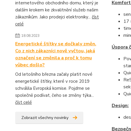
Komfort
internetového obchodního domu, který je
dalším krokem ke zkvalitnění služeb našim
sen
zákazníkům. Jako prodejci elektroniky...
číst
17 
celé
tim
min
18.08.2023
Energetické štítky se dočkaly změn.
Úspora č
Co z nich zákazníci nově vyčtou, jaká
označení se změnila a proč k tomu
Pow
vůbec došlo?
sta
Qui
Od letošního března začaly platit nové
ReS
energetické štítky, které v roce 2019
sek
schválila Evropská komise. Pojďme se
Qui
společně podívat, čeho se změny týka...
číst celé
Design:
des
Zobrazit všechny novinky
Bezpečn