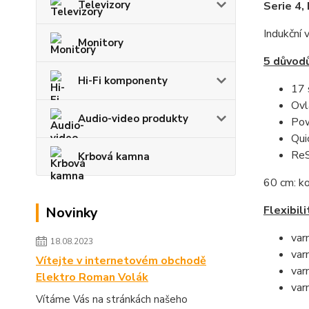
Televizory
Serie 4,
Indukční 
Monitory
5 důvodů
Hi-Fi komponenty
17 
Ovl
Audio-video produkty
Pow
Qui
ReS
Krbová kamna
60 cm: ko
Flexibili
Novinky
var
18.08.2023
var
Vítejte v internetovém obchodě
var
Elektro Roman Volák
var
Vítáme Vás na stránkách našeho