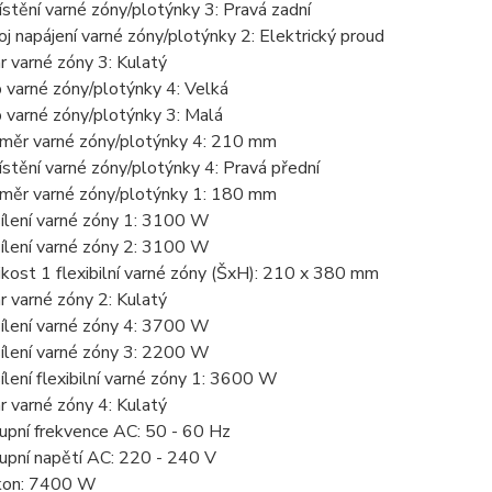
stění varné zóny/plotýnky 3: Pravá zadní
oj napájení varné zóny/plotýnky 2: Elektrický proud
r varné zóny 3: Kulatý
 varné zóny/plotýnky 4: Velká
 varné zóny/plotýnky 3: Malá
měr varné zóny/plotýnky 4: 210 mm
stění varné zóny/plotýnky 4: Pravá přední
měr varné zóny/plotýnky 1: 180 mm
ílení varné zóny 1: 3100 W
ílení varné zóny 2: 3100 W
ikost 1 flexibilní varné zóny (ŠxH): 210 x 380 mm
r varné zóny 2: Kulatý
ílení varné zóny 4: 3700 W
ílení varné zóny 3: 2200 W
ílení flexibilní varné zóny 1: 3600 W
r varné zóny 4: Kulatý
upní frekvence AC: 50 - 60 Hz
upní napětí AC: 220 - 240 V
kon: 7400 W