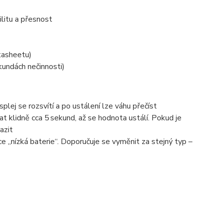
litu a přesnost
atasheetu)
undách nečinnosti)
plej se rozsvítí a po ustálení lze váhu přečíst
t klidně cca 5 sekund, až se hodnota ustálí. Pokud je
azit
ace „nízká baterie“. Doporučuje se vyměnit za stejný typ –