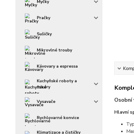
Myčky
Pračky
Sušičky
Mikrovlné trouby
Kávovary a espressa
Kompl
Kuchyňské roboty a
Komple
mixéry
Osobní
Vysavače
Hlavní s
Rychlovarné konvice
Typ
Max
Klimatizace a čističky