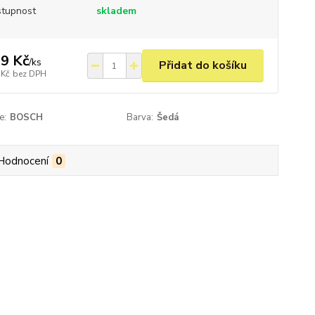
tupnost
skladem
9 Kč
/
ks
Přidat do košíku
 Kč
bez DPH
e:
BOSCH
Barva:
Šedá
Hodnocení
0