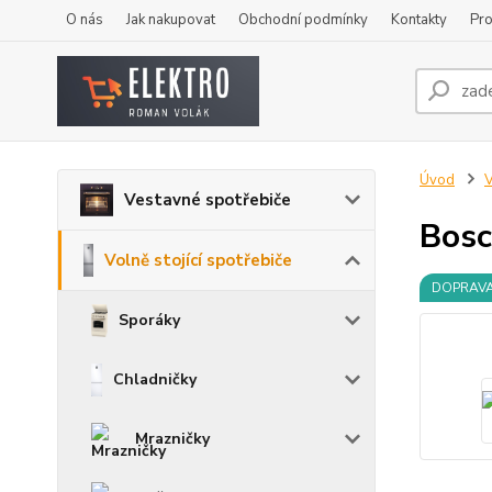
O nás
Jak nakupovat
Obchodní podmínky
Kontakty
Pro
Úvod
V
Vestavné spotřebiče
Bos
Volně stojící spotřebiče
DOPRAV
Sporáky
Chladničky
Mrazničky