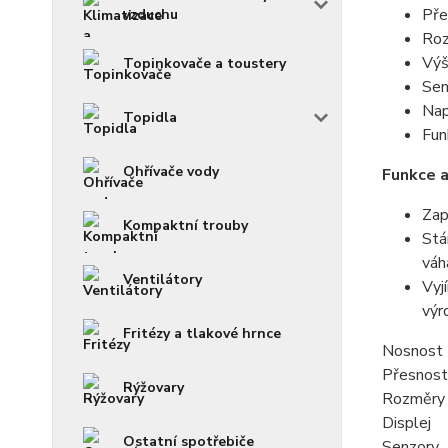
Pře
vzduchu
Roz
Výš
Topinkovače a toustery
Sen
Nap
Topidla
Fun
Ohřívače vody
Funkce 
Zap
Kompaktní trouby
Stá
váh
Ventilátory
Vyj
výr
Fritézy a tlakové hrnce
Nosnost
Přesnos
Rýžovary
Rozměry 
Displej 
Ostatní spotřebiče
Senzory 