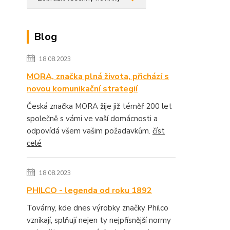
Blog
18.08.2023
MORA, značka plná života, přichází s
novou komunikační strategií
Česká značka MORA žije již téměř 200 let
společně s vámi ve vaší domácnosti a
odpovídá všem vašim požadavkům.
číst
celé
18.08.2023
PHILCO - legenda od roku 1892
Továrny, kde dnes výrobky značky Philco
vznikají, splňují nejen ty nejpřísnější normy