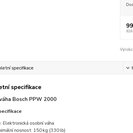
Dos
99
826
Výrobc
etní specifikace
tní specifikace
 váha Bosch PPW 2000
pecifikace
: Elektronická osobní váha
imální nosnost: 150 kg (330 lb)