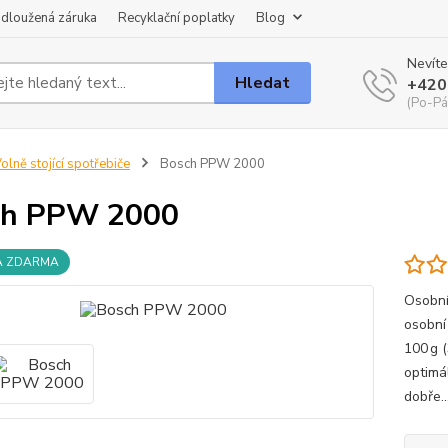
dloužená záruka
Recyklační poplatky
Blog
Nevíte
Hledat
+420
(Po-Pá
olně stojící spotřebiče
Bosch PPW 2000
ch PPW 2000
A ZDARMA
Osobní
osobní
100 g 
optimál
dobře..