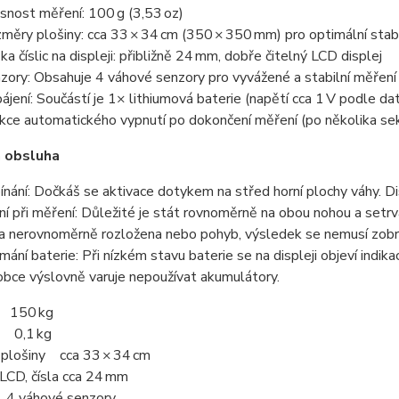
snost měření: 100 g (3,53 oz)
měry plošiny: cca 33 × 34 cm (350 × 350 mm) pro optimální stabi
ka číslic na displeji: přibližně 24 mm, dobře čitelný LCD displej
zory: Obsahuje 4 váhové senzory pro vyvážené a stabilní měření
ájení: Součástí je 1× lithiumová baterie (napětí cca 1 V podle d
kce automatického vypnutí po dokončení měření (po několika sek
a obsluha
ínání: Dočkáš se aktivace dotykem na střed horní plochy váhy. Dis
ní při měření: Důležité je stát rovnoměrně na obou nohou a setrva
a nerovnoměrně rozložena nebo pohyb, výsledek se nemusí zobr
ímání baterie: Při nízkém stavu baterie se na displeji objeví indik
obce výslovně varuje nepoužívat akumulátory.
 150 kg
t 0,1 kg
plošiny cca 33 × 34 cm
LCD, čísla cca 24 mm
4 váhové senzory