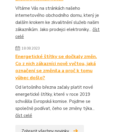
Vítáme Vás na stránkách našeho
internetového obchodního domu, který je
dalším krokem ke zkvalitnění služeb našim
zákazníkům. Jako prodejci elektroniky...
číst
celé
18.08.2023
Energetické štítky se dočkaly změn.
Co z nich zákazníci nově vyčtou, jaká
označení se změnila a proč k tomu
vůbec došlo?
Od letošního března začaly platit nové
energetické štítky, které v roce 2019
schválila Evropská komise. Pojďme se
společně podívat, čeho se změny týka...
číst celé
Zobrazit všechny novinky