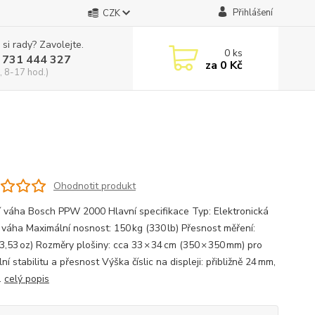
Přihlášení
CZK
 si rady? Zavolejte.
0
ks
 731 444 327
za
0 Kč
, 8-17 hod.)
Ohodnotit produkt
 váha Bosch PPW 2000 Hlavní specifikace Typ: Elektronická
 váha Maximální nosnost: 150 kg (330 lb) Přesnost měření:
(3,53 oz) Rozměry plošiny: cca 33 × 34 cm (350 × 350 mm) pro
ní stabilitu a přesnost Výška číslic na displeji: přibližně 24 mm,
.
celý popis