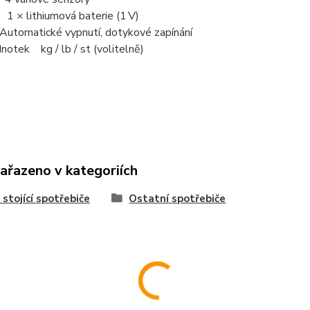
1 × lithiumová baterie (1 V)
utomatické vypnutí, dotykové zapínání
notek kg / lb / st (volitelně)
zařazeno v kategoriích
 stojící spotřebiče
Ostatní spotřebiče