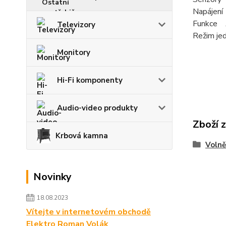
Napájení 
Funkce A
Televizory
Režim jed
Monitory
Hi-Fi komponenty
Audio-video produkty
Zboží 
Krbová kamna
Volně
Novinky
18.08.2023
Vítejte v internetovém obchodě
Elektro Roman Volák