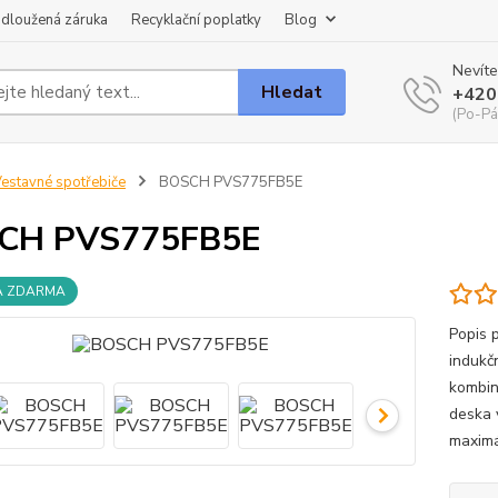
dloužená záruka
Recyklační poplatky
Blog
Nevíte
Hledat
+420
(Po-Pá
estavné spotřebiče
BOSCH PVS775FB5E
CH PVS775FB5E
A ZDARMA
Popis
indukč
kombin
deska 
maximál