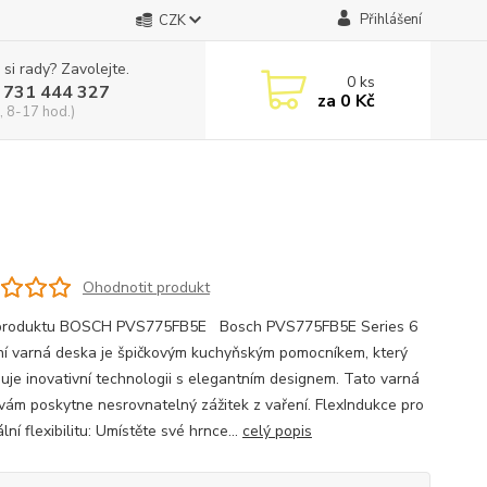
Přihlášení
CZK
 si rady? Zavolejte.
0
ks
 731 444 327
za
0 Kč
, 8-17 hod.)
Ohodnotit produkt
 produktu BOSCH PVS775FB5E Bosch PVS775FB5E Series 6
ní varná deska je špičkovým kuchyňským pomocníkem, který
uje inovativní technologii s elegantním designem. Tato varná
vám poskytne nesrovnatelný zážitek z vaření. FlexIndukce pro
ní flexibilitu: Umístěte své hrnce...
celý popis