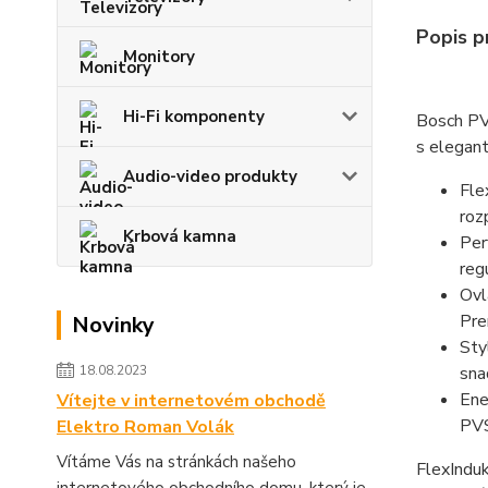
Popis 
Monitory
Hi-Fi komponenty
Bosch PV
s elegant
Audio-video produkty
Fle
roz
Krbová kamna
Per
reg
Ovl
Pre
Novinky
Sty
sna
18.08.2023
Ene
Vítejte v internetovém obchodě
PVS
Elektro Roman Volák
Vítáme Vás na stránkách našeho
FlexInduk