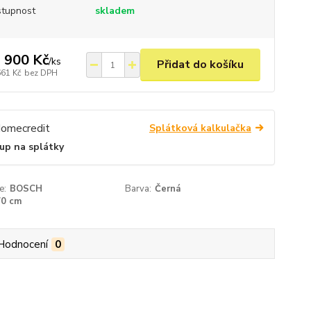
tupnost
skladem
 900 Kč
/
ks
Přidat do košíku
661 Kč
bez DPH
Splátková kalkulačka
up na splátky
e:
BOSCH
Barva:
Černá
70 cm
Hodnocení
0