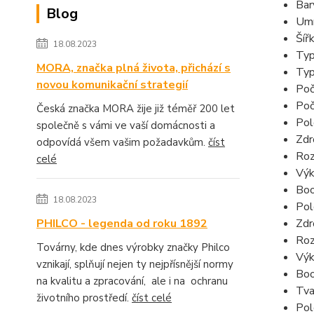
Bar
Blog
Umí
Šíř
18.08.2023
Typ
MORA, značka plná života, přichází s
Typ
novou komunikační strategií
Poč
Poč
Česká značka MORA žije již téměř 200 let
Pol
společně s vámi ve vaší domácnosti a
Zdr
odpovídá všem vašim požadavkům.
číst
Roz
celé
Výk
Boo
18.08.2023
Pol
Zdr
PHILCO - legenda od roku 1892
Roz
Továrny, kde dnes výrobky značky Philco
Výk
vznikají, splňují nejen ty nejpřísnější normy
Boo
na kvalitu a zpracování, ale i na ochranu
Tva
životního prostředí.
číst celé
Pol