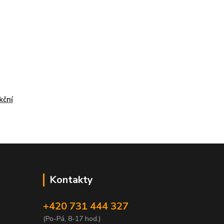
kční
Kontakty
+420 731 444 327
(Po-Pá, 8-17 hod.)