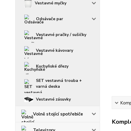
Vestavné myčky
Odsávače par
Vestavné pračky / sušičky
Vestavné kávovary
Kuchyňské dřezy
SET vestavná trouba +
varná deska
Vestavné zásuvky
Kompl
Volně stojící spotřebiče
Komple
Televizory