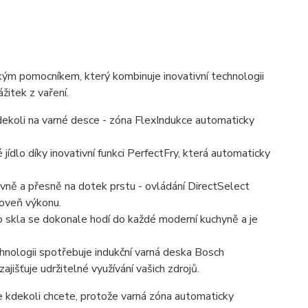
m pomocníkem, který kombinuje inovativní technologii
itek z vaření.
kdekoli na varné desce - zóna FlexIndukce automaticky
ídlo díky inovativní funkci PerfectFry, která automaticky
vně a přesně na dotek prstu - ovládání DirectSelect
oveň výkonu.
ho skla se dokonale hodí do každé moderní kuchyně a je
chnologii spotřebuje indukční varná deska Bosch
išťuje udržitelné využívání vašich zdrojů.
ve kdekoli chcete, protože varná zóna automaticky