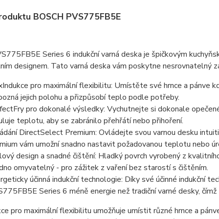
produktu BOSCH PVS775FB5E
S775FB5E Series 6 indukční varná deska je špičkovým kuchyňský
ním designem. Tato varná deska vám poskytne nesrovnatelný záž
xIndukce pro maximální flexibilitu: Umístěte své hrnce a pánve 
pozná jejich polohu a přizpůsobí teplo podle potřeby.
fectFry pro dokonalé výsledky: Vychutnejte si dokonale opečené j
uluje teplotu, aby se zabránilo přehřátí nebo přihoření.
ádání DirectSelect Premium: Ovládejte svou varnou desku intuiti
mium vám umožní snadno nastavit požadovanou teplotu nebo úr
lový design a snadné čištění: Hladký povrch vyrobený z kvalitní
dno omyvatelný - pro zážitek z vaření bez starostí s čištěním.
rgeticky účinná indukční technologie: Díky své účinné indukční te
775FB5E Series 6 méně energie než tradiční varné desky, čímž zaj
ce pro maximální flexibilitu umožňuje umístit různé hrnce a pán