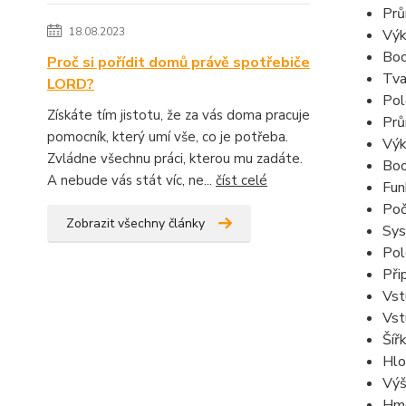
Prů
18.08.2023
Výk
Boo
Proč si pořídit domů právě spotřebiče
Tva
LORD?
Pol
Získáte tím jistotu, že za vás doma pracuje
Prů
pomocník, který umí vše, co je potřeba.
Výk
Zvládne všechnu práci, kterou mu zadáte.
Boo
A nebude vás stát víc, ne...
číst celé
Fun
Poč
Zobrazit všechny články
Sys
Pol
Při
Vst
Vst
Šíř
Hlo
Výš
Hmo