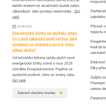
internetového obchodního domu, který je
rozpozná,
dalším krokem ke zkvalitnění služeb našim
Perfektní
zákazníkům. Jako prodejci elektroniky...
číst
zabránilo
celé
Přesné ov
18.08.2023
teplotu n
Energetické štítky se dočkaly změn.
Co z nich zákazníci nově vyčtou, jaká
Elegantní
označení se změnila a proč k tomu
hodí do k
vůbec došlo?
odstranit
Od letošního března začaly platit nové
Efektivní
energetické štítky, které v roce 2019
Díky přes
schválila Evropská komise. Pojďme se
společně podívat, čeho se změny týka...
Zažijte n
číst celé
Premium v
varnou d
Zobrazit všechny novinky
Parametr