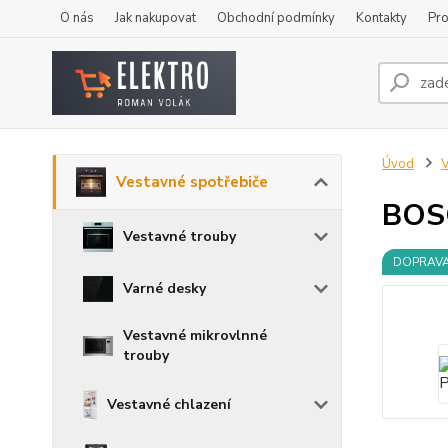
O nás
Jak nakupovat
Obchodní podmínky
Kontakty
Pro
Úvod
V
Vestavné spotřebiče
BOS
Vestavné trouby
DOPRAV
Varné desky
Vestavné mikrovlnné
trouby
Vestavné chlazení