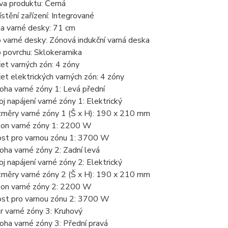
va produktu: Černá
stění zařízení: Integrované
ka varné desky: 71 cm
 varné desky: Zónová indukční varná deska
 povrchu: Sklokeramika
et varných zón: 4 zóny
et elektrických varných zón: 4 zóny
oha varné zóny 1: Levá přední
oj napájení varné zóny 1: Elektrický
měry varné zóny 1 (Š x H): 190 x 210 mm
on varné zóny 1: 2200 W
st pro varnou zónu 1: 3700 W
oha varné zóny 2: Zadní levá
oj napájení varné zóny 2: Elektrický
měry varné zóny 2 (Š x H): 190 x 210 mm
on varné zóny 2: 2200 W
st pro varnou zónu 2: 3700 W
r varné zóny 3: Kruhový
oha varné zóny 3: Přední pravá