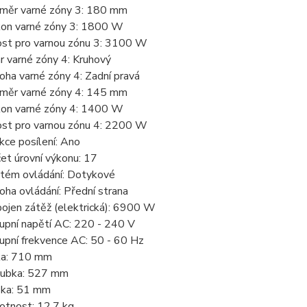
měr varné zóny 3: 180 mm
on varné zóny 3: 1800 W
st pro varnou zónu 3: 3100 W
r varné zóny 4: Kruhový
oha varné zóny 4: Zadní pravá
měr varné zóny 4: 145 mm
on varné zóny 4: 1400 W
st pro varnou zónu 4: 2200 W
kce posílení: Ano
et úrovní výkonu: 17
tém ovládání: Dotykové
oha ovládání: Přední strana
pojen zátěž (elektrická): 6900 W
upní napětí AC: 220 - 240 V
upní frekvence AC: 50 - 60 Hz
ka: 710 mm
ubka: 527 mm
ka: 51 mm
tnost: 12.7 kg