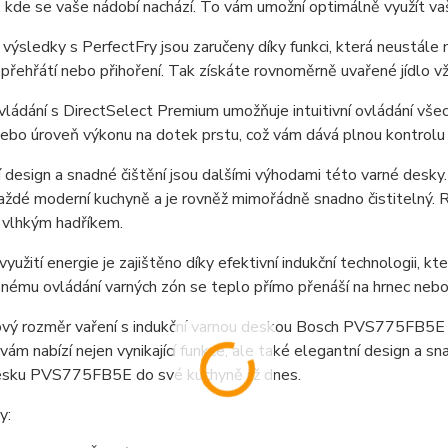
 kde se vaše nádobí nachází. To vám umožní optimálně využít vaši
 výsledky s PerfectFry jsou zaručeny díky funkci, která neustále 
 přehřátí nebo přihoření. Tak získáte rovnoměrně uvařené jídlo vž
ládání s DirectSelect Premium umožňuje intuitivní ovládání vše
ebo úroveň výkonu na dotek prstu, což vám dává plnou kontrolu
 design a snadné čištění jsou dalšími výhodami této varné desky
aždé moderní kuchyně a je rovněž mimořádně snadno čistitelný. 
 vlhkým hadříkem.
 využití energie je zajištěno díky efektivní indukční technologii, 
nému ovládání varných zón se teplo přímo přenáší na hrnec nebo 
ový rozměr vaření s indukční varnou deskou Bosch PVS775FB5E Se
ám nabízí nejen vynikající funkce, ale také elegantní design a sna
esku PVS775FB5E do své kuchyně již dnes.
y: