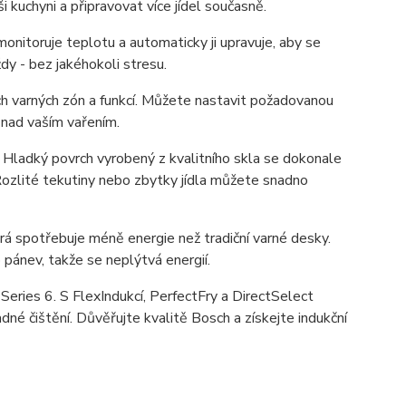
 kuchyni a připravovat více jídel současně.
monitoruje teplotu a automaticky ji upravuje, aby se
dy - bez jakéhokoli stresu.
ch varných zón a funkcí. Můžete nastavit požadovanou
 nad vaším vařením.
. Hladký povrch vyrobený z kvalitního skla se dokonale
Rozlité tekutiny nebo zbytky jídla můžete snadno
která spotřebuje méně energie než tradiční varné desky.
pánev, takže se neplýtvá energií.
ries 6. S FlexIndukcí, PerfectFry a DirectSelect
dné čištění. Důvěřujte kvalitě Bosch a získejte indukční