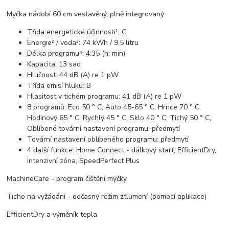
Myčka nádobí 60 cm vestavěný, plně integrovaný
Třída energetické účinnosti¹: C
Energie² / voda³: 74 kWh / 9,5 litru
Délka programu⁴: 4:35 (h: min)
Kapacita: 13 sad
Hlučnost: 44 dB (A) re 1 pW
Třída emisí hluku: B
Hlasitost v tichém programu: 41 dB (A) re 1 pW
8 programů: Eco 50 ° C, Auto 45-65 ° C, Hrnce 70 ° C,
Hodinový 65 ° C, Rychlý 45 ° C, Sklo 40 ° C, Tichý 50 ° C,
Oblíbené tovární nastavení programu: předmytí
Tovární nastavení oblíbeného programu: předmytí
4 další funkce: Home Connect - dálkový start, EfficientDry,
intenzivní zóna, SpeedPerfect Plus
MachineCare - program čištění myčky
Ticho na vyžádání - dočasný režim ztlumení (pomocí aplikace)
EfficientDry a výměník tepla