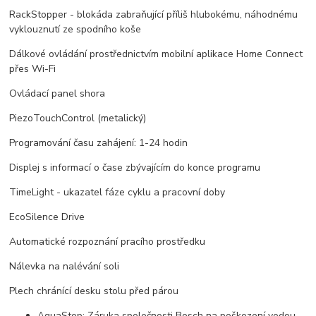
RackStopper - blokáda zabraňující příliš hlubokému, náhodnému
vyklouznutí ze spodního koše
Dálkové ovládání prostřednictvím mobilní aplikace Home Connect
přes Wi-Fi
Ovládací panel shora
PiezoTouchControl (metalický)
Programování času zahájení: 1-24 hodin
Displej s informací o čase zbývajícím do konce programu
TimeLight - ukazatel fáze cyklu a pracovní doby
EcoSilence Drive
Automatické rozpoznání pracího prostředku
Nálevka na nalévání soli
Plech chránící desku stolu před párou
AquaStop: Záruka společnosti Bosch na poškození vodou -