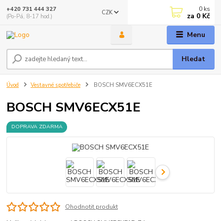
0
ks
+420 731 444 327
CZK
za
0 Kč
(Po-Pá, 8-17 hod.)
Menu
Hledat
Úvod
Vestavné spotřebiče
BOSCH SMV6ECX51E
BOSCH SMV6ECX51E
DOPRAVA ZDARMA
Ohodnotit produkt