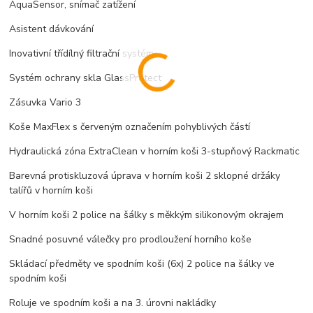
AquaSensor, snímač zatížení
Asistent dávkování
Inovativní třídílný filtrační systém
Systém ochrany skla GlassProtect
Zásuvka Vario 3
Koše MaxFlex s červeným označením pohyblivých částí
Hydraulická zóna ExtraClean v horním koši 3-stupňový Rackmatic
Barevná protiskluzová úprava v horním koši 2 sklopné držáky
talířů v horním koši
V horním koši 2 police na šálky s měkkým silikonovým okrajem
Snadné posuvné válečky pro prodloužení horního koše
Skládací předměty ve spodním koši (6x) 2 police na šálky ve
spodním koši
Roluje ve spodním koši a na 3. úrovni nakládky