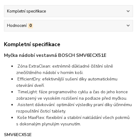
Kompletní specifikace
Hodnocení
0
Kompletní specifikace
Myčka nádobí vestavná BOSCH SMV6ECX51E
Zóna ExtraClean: extrémně důkladné čištění silně
znečištěného nádobí v horním koši.
EfficientDry: efektivnější sušení díky automatickému
otevírání dveří.
TimeLight: fáze programového cyklu a čas do jeho konce
zobrazený ve vysokém rozlišení na podlaze před myčkou.
Asistent dávkování: optimální výsledky praní díky účinnému
rozpouštění čisticí tablety.
Koše MaxFlex: flexibilní a stabilní nakládání všech pokrmů
s dokonalým plynulým vysunutím.
SMV6ECX51E