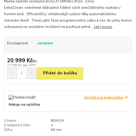
Myčka nádobí vestavná BOSCH SMV6ECX51E Zóna
ExtraClean: extrémně důkladné čištění silně znečištěného nádobí v
horním koši. EfficientDry: efektivnější sušení díky automatickému
otevírání dveří. TimeLight: fáze programového cyklu a čas do jeho konce
zobrazený ve vysokém rozlišení na podlaze před...
celý popis
Dostupnost
skladem
20 999 Kč
/
ks
17 355 Kč
bez DPH
Přidat do košíku
Splátková kalkulačka
Nákup na splátky
Výrobce:
BOSCH
Energetická třída:
C
Šířka:
60 cm