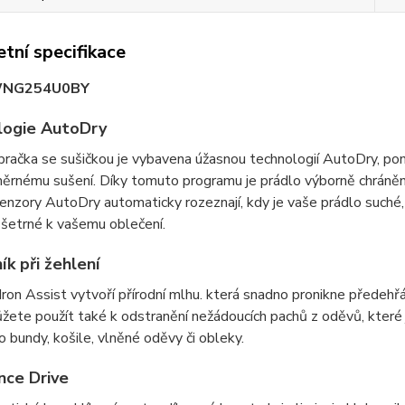
tní specifikace
WNG254U0BY
logie AutoDry
račka se sušičkou je vybavena úžasnou technologií AutoDry, pomo
ěrnému sušení. Díky tomuto programu je prádlo výborně chráněn
enzory AutoDry automaticky rozeznají, kdy je vaše prádlo suché, a
 šetrné k vašemu oblečení.
k při žehlení
ron Assist vytvoří přírodní mlhu. která snadno pronikne předehř
žete použít také k odstranění nežádoucích pachů z oděvů, které j
ro bundy, košile, vlněné oděvy či obleky.
nce Drive