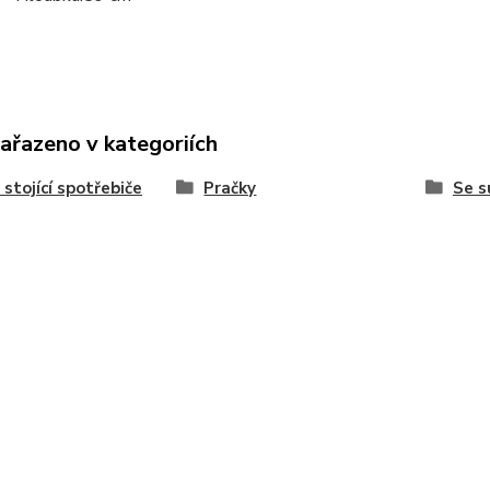
zařazeno v kategoriích
 stojící spotřebiče
Pračky
Se s