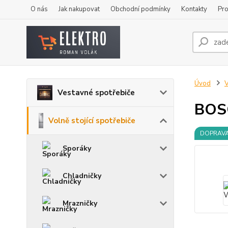
O nás
Jak nakupovat
Obchodní podmínky
Kontakty
Pro
Úvod
V
Vestavné spotřebiče
BOS
Volně stojící spotřebiče
DOPRAV
Sporáky
Chladničky
Mrazničky