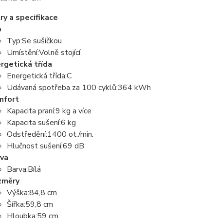
y a specifikace
p
Typ:Se sušičkou
Umístění:Volně stojící
rgetická třída
Energetická třída:C
Udávaná spotřeba za 100 cyklů:364 kWh
mfort
Kapacita praní:9 kg a více
Kapacita sušení:6 kg
Odstředění:1400 ot./min.
Hlučnost sušení:69 dB
va
Barva:Bílá
změry
Výška:84,8 cm
Šířka:59,8 cm
Hloubka:59 cm