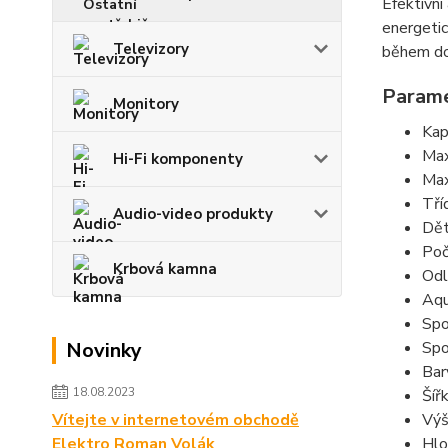
Efektivní
energetic
Televizory
během dob
Parame
Monitory
Kap
Max
Hi-Fi komponenty
Max
Tří
Audio-video produkty
Dět
Poč
Krbová kamna
Odl
Aqu
Spo
Spo
Novinky
Bar
18.08.2023
Šíř
Výš
Vítejte v internetovém obchodě
Hlo
Elektro Roman Volák