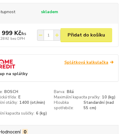
tupnost
skladem
 999 Kč
/
ks
Přidat do košíku
528 Kč
bez DPH
Splátková kalkulačka
up na splátky
e:
BOSCH
Barva:
Bílá
ická třída:
E
Maximální kapacita pračky:
10 (kg)
ní otáčky:
1400 (ot/min)
Hloubka
Standardní (nad
spotřebiče:
55 cm)
ní kapacita sušičky:
6 (kg)
Hodnocení
0