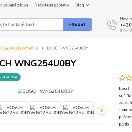
dloužená záruka
Recyklační poplatky
Blog
Nevíte
Hledat
+420
(Po-Pá
olně stojící spotřebiče
BOSCH WNG254U0BY
CH WNG254U0BY
A ZDARMA
Bosch
sušičk
zabraň
tomuto
poškoz
popis