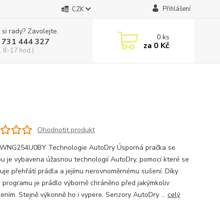
Přihlášení
CZK
 si rady? Zavolejte.
0
ks
 731 444 327
za
0 Kč
, 8-17 hod.)
Ohodnotit produkt
 WNG254U0BY Technologie AutoDry Úsporná pračka se
ou je vybavena úžasnou technologií AutoDry, pomocí které se
uje přehřátí prádla a jejímu nerovnoměrnému sušení. Díky
 programu je prádlo výborně chráněno před jakýmkoliv
ením. Stejně výkonně ho i vypere. Senzory AutoDry ...
celý