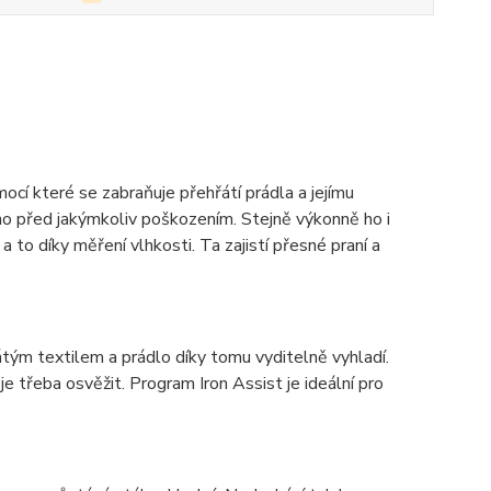
cí které se zabraňuje přehřátí prádla a jejímu
o před jakýmkoliv poškozením. Stejně výkonně ho i
 to díky měření vlhkosti. Ta zajistí přesné praní a
átým textilem a prádlo díky tomu vyditelně vyhladí.
e třeba osvěžit. Program Iron Assist je ideální pro