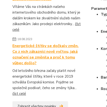
Vítáme Vás na stránkách našeho
Parametr
internetového obchodního domu, který je
Ty
dalším krokem ke zkvalitnění služeb našim
zákazníkům. Jako prodejci elektroniky...
číst
celé
Ene
18.08.2023
Energetické štítky se dočkaly změn.
Ko
Co z nich zákazníci nově vyčtou, jaká
označení se změnila a proč k tomu
vůbec došlo?
Od letošního března začaly platit nové
energetické štítky, které v roce 2019
Bar
schválila Evropská komise. Pojďme se
společně podívat, čeho se změny týka...
Ro
číst celé
Zobrazit všechny novinky