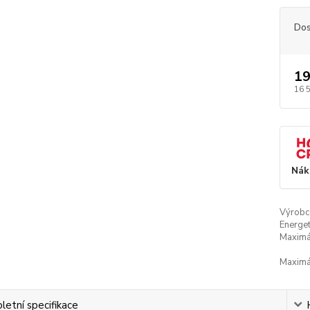
Dos
19
16 
Nák
Výrobc
Energet
Maximál
Maximál
etní specifikace