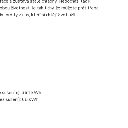
ibrace a zůstává stále chladný. Nedochází tak k
ou životnost. Je tak tichý, že můžete prát třeba i
pro ty z nás, kteří si chtějí život užít.
se sušením): 364 kWh
bez sušení): 68 kWh