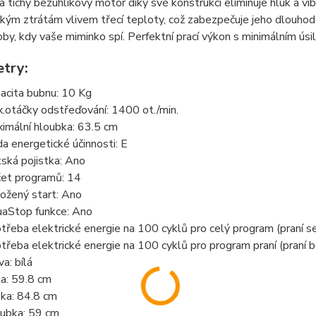
 a tichý bezuhlíkový motor díky své konstrukci eliminuje hluk a v
kým ztrátám vlivem třecí teploty, což zabezpečuje jeho dlouhodob
y, kdy vaše miminko spí. Perfektní prací výkon s minimálním úsilím 
try:
acita bubnu: 10 Kg
.otáčky odstřeďování: 1400 ot./min.
imální hloubka: 63.5 cm
da energetické účinnosti: E
ská pojistka: Ano
et programů: 14
ožený start: Ano
aStop funkce: Ano
třeba elektrické energie na 100 cyklů pro celý program (praní 
třeba elektrické energie na 100 cyklů pro program praní (praní 
va: bílá
ka: 59.8 cm
ka: 84.8 cm
ubka: 59 cm