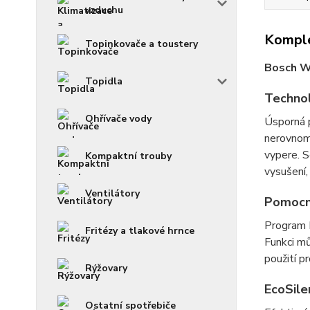
vzduchu
Komple
Topinkovače a toustery
Bosch 
Topidla
Techno
Ohřívače vody
Úsporná p
nerovnom
vypere. S
Kompaktní trouby
vysušení,
Ventilátory
Pomocní
Program I
Fritézy a tlakové hrnce
Funkci mů
použití p
Rýžovary
EcoSile
Ostatní spotřebiče