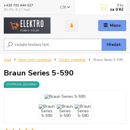
0
ks
+420 731 444 327
CZK
za
0 Kč
(Po-Pá, 8-17 hod.)
Menu
Hledat
Úvod
Volně stojící spotřebiče
Ostatní spotřebiče
Braun Series 5-590
Braun Series 5-590
DOPRAVA ZDARMA