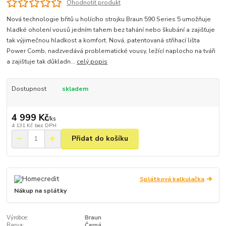
Ohodnotit produkt
Nová technologie břitů u holícího strojku Braun 590 Series 5 umožňuje
hladké oholení vousů jedním tahem bez tahání nebo škubání a zajišťuje
tak výjimečnou hladkost a komfort. Nová, patentovaná střihací lišta
Power Comb, nadzvedává problematické vousy, ležící naplocho na tváři
a zajišťuje tak důkladn...
celý popis
Dostupnost
skladem
4 999 Kč
/
ks
4 131 Kč
bez DPH
Přidat do košíku
Splátková kalkulačka
Nákup na splátky
Výrobce:
Braun
Barva:
Černá