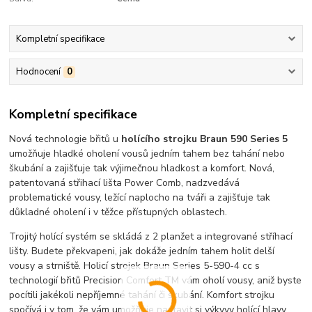
Kompletní specifikace
Hodnocení
0
Kompletní specifikace
Nová technologie břitů u
holícího strojku Braun 590 Series 5
umožňuje hladké oholení vousů jedním tahem bez tahání nebo
škubání a zajišťuje tak výjimečnou hladkost a komfort. Nová,
patentovaná střihací lišta Power Comb, nadzvedává
problematické vousy, ležící naplocho na tváři a zajišťuje tak
důkladné oholení i v těžce přístupných oblastech.
Trojitý holící systém se skládá z 2 planžet a integrované stříhací
lišty. Budete překvapeni, jak dokáže jedním tahem holit delší
vousy a strniště. Holicí strojek Braun Series 5-590-4 cc s
technologií břitů Precision Comfort TM vám oholí vousy, aniž byste
pocítili jakékoli nepříjemné tahání či škubání. Komfort strojku
spočívá i v tom, že vám umožňuje nastavit si výkyvy holící hlavy