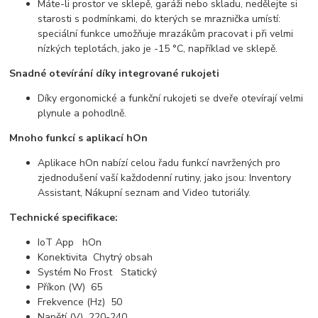
Máte-li prostor ve sklepě, garáži nebo skladu, nedělejte si
starosti s podmínkami, do kterých se mraznička umístí:
speciální funkce umožňuje mrazákům pracovat i při velmi
nízkých teplotách, jako je -15 °C, například ve sklepě.
Snadné otevírání díky integrované rukojeti
Díky ergonomické a funkční rukojeti se dveře otevírají velmi
plynule a pohodlně.
Mnoho funkcí s aplikací hOn
Aplikace hOn nabízí celou řadu funkcí navržených pro
zjednodušení vaší každodenní rutiny, jako jsou: Inventory
Assistant, Nákupní seznam and Video tutoriály.
Technické specifikace:
IoT App hOn
Konektivita Chytrý obsah
Systém No Frost Statický
Příkon (W) 65
Frekvence (Hz) 50
Napětí (V) 220-240