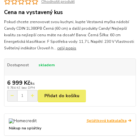
Ohodnotit produkt
Cena na vystavený kus
Pokud chcete zrenovovat svou kuchyni, kupte Vestavná myčka nádobí
Candy CDIN 1L380PB Černá (60 cm) a další produkty Candy! Nejlepší
kvalitu za nejlepší cenu máte na dosah! Barva: Černá Šířka: 60 cm
Energetická klasifikace: F Spotřeba vody: 11,7 L Napětí: 230 V Vlastnosti:
Světelný indikátor Úroveň h...
celý popis
Dostupnost
skladem
6 999 Kč
/
ks
5 784 Kč
bez DPH
Přidat do košíku
Splátková kalkulačka
Nákup na splátky