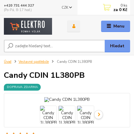
0
ks
+420 731 444 327
CZK
za
0 Kč
(Po-Pá, 8-17 hod.)
Menu
Hledat
Úvod
Vestavné spotřebiče
Candy CDIN 1L380PB
Candy CDIN 1L380PB
DOPRAVA ZDARMA