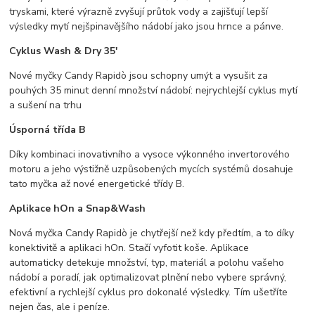
tryskami, které výrazně zvyšují průtok vody a zajišťují lepší
výsledky mytí nejšpinavějšího nádobí jako jsou hrnce a pánve.
Cyklus Wash & Dry 35'
Nové myčky Candy Rapidò jsou schopny umýt a vysušit za
pouhých 35 minut denní množství nádobí: nejrychlejší cyklus mytí
a sušení na trhu
Úsporná třída B
Díky kombinaci inovativního a vysoce výkonného invertorového
motoru a jeho výstižně uzpůsobených mycích systémů dosahuje
tato myčka až nové energetické třídy B.
Aplikace hOn a Snap&Wash
Nová myčka Candy Rapidò je chytřejší než kdy předtím, a to díky
konektivitě a aplikaci hOn. Stačí vyfotit koše. Aplikace
automaticky detekuje množství, typ, materiál a polohu vašeho
nádobí a poradí, jak optimalizovat plnění nebo vybere správný,
efektivní a rychlejší cyklus pro dokonalé výsledky. Tím ušetříte
nejen čas, ale i peníze.