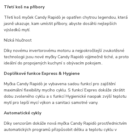
Třetí koš na příbory
Třetí koš myček Candy Rapidò je opatřen chytrou legendou, která
jasně ukazuje, kam umístit příbory, abyste dosáhli nejlepších
výsledků mytí.
Nízká hlučnost
Díky novému invertorovému motoru a nejpokročilejší zvukotěsné
technologii jsou nové myčky Candy Rapidò výjimečně tiché, a proto
ideální do propojených kuchyní s obývacím pokojem..
Doplňkové funkce Express & Hygiene
Myčka Candy Rapidò je vybavena sadou funkcí pro zajištění
maximální flexibility mycího cyklu. S funkcí Expres dokáže zkrátit
dobu zvoleného cyklu a s funkcí Hygienické naopak zvýší teplotu
mytí pro lepší mycí výkon a sanitaci samotné vany.
Automatické cykly
Díky senzorům dokáže nová myčka Candy Rapidò prostřednictvím
automatických programů přizpůsobit délku a teplotu cyklu v