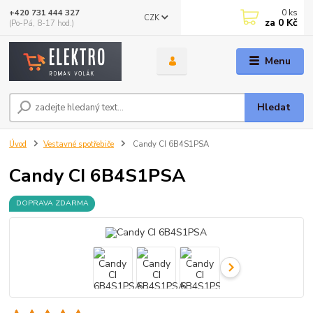
0
ks
+420 731 444 327
CZK
za
0 Kč
(Po-Pá, 8-17 hod.)
Menu
Hledat
Úvod
Vestavné spotřebiče
Candy CI 6B4S1PSA
Candy CI 6B4S1PSA
DOPRAVA ZDARMA