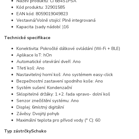
Název produktu: CI 6B4S1PSA
Kód produktu: 32901585
EAN kód: 8059019049823
Vestavná/Volně stojící: Plně integrovaná
Kapacita (sady nádobí: )16
Technické specifikace
Konektivita: Pokročilé dálkové ovládání (Wi-Fi + BLE)
Aplikace IoT: hOn
Automatické otevírání dveří: Ano
Třetí koš: Ano
Nastavitelný horní koš: Ano systémem easy-click
Bezpečnostní zastavení spodního koše: Ano
Systém sušení: Kondenzační
Sklopitelné držáky: 1.+2. řada vpravo- dolní koš
Senzor znečištění systému: Ano
Displej: 6místný digitální
Závěsy: Dvojitý pohyb
Maximální teplota pro přívod vody (° C): 60
Typ zástrčkySchuko