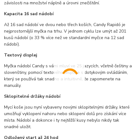
závislosti na množství náplně a úrovni znečištění.
Kapacita 16 sad nádobí
Až 16 sad nádobí ve dvou nebo třech koších, Candy Rapidó je
nejprostornější myčka na trhu. V jednom cyklu lze umýt až 201
kusů nádobí (o 33 % více než ve standardní myčce na 12 sad
nádobí).
Textový displej
Myčka nádobí Candy s vámi mluví ve 25 jazycích, včetně češtiny a
slovenštiny, pomocí textového displeje s dotykovým ovládáním,
který se používá tak snadno a intuitivně, že zapomenete na
manuály.
Sklopitelné držáky nádobí
Mycí koše jsou nyní vybaveny novými sklopitelnými držáky, které
umožňují vyklopení nahoru nebo sklopení dolů pro získání více
místa. Nádobí a dokonce i ty nejtěžší kusy nebylo nikdy tak
snadné uložit.
Odložený start až 24 hod