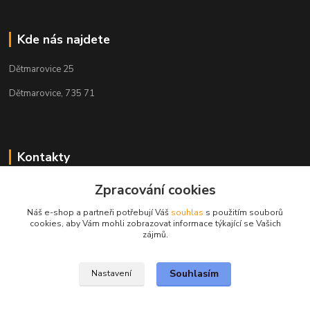
Kde nás najdete
Dětmarovice 25
Dětmarovice, 735 71
Kontakty
+420 731 444 327
Zpracování cookies
(Po-Pá, 8-17 hod.)
Náš e-shop a partneři potřebují Váš
souhlas
s použitím souborů
cookies, aby Vám mohli zobrazovat informace týkající se Vašich
obchod@volak.net
zájmů.
Souhlasím
Nastavení