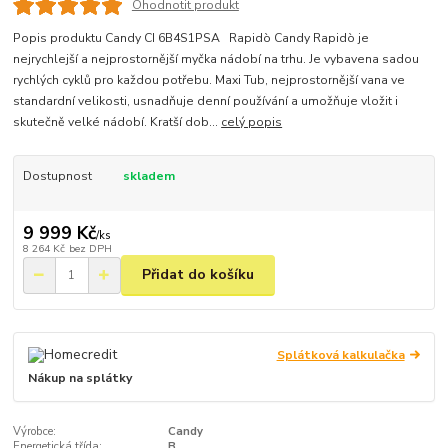
Ohodnotit produkt
Popis produktu Candy CI 6B4S1PSA Rapidò Candy Rapidò je
nejrychlejší a nejprostornější myčka nádobí na trhu. Je vybavena sadou
rychlých cyklů pro každou potřebu. Maxi Tub, nejprostornější vana ve
standardní velikosti, usnadňuje denní používání a umožňuje vložit i
skutečně velké nádobí. Kratší dob...
celý popis
Dostupnost
skladem
9 999 Kč
/
ks
8 264 Kč
bez DPH
Přidat do košíku
Splátková kalkulačka
Nákup na splátky
Výrobce:
Candy
Energetická třída:
B