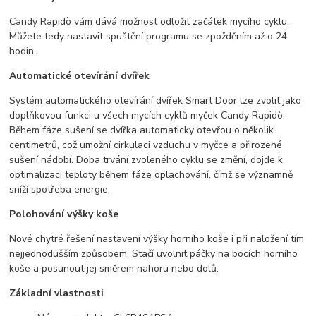
Candy Rapidò vám dává možnost odložit začátek mycího cyklu.
Můžete tedy nastavit spuštění programu se zpožděním až o 24
hodin.
Automatické otevírání dvířek
Systém automatického otevírání dvířek Smart Door lze zvolit jako
doplňkovou funkci u všech mycích cyklů myček Candy Rapidò.
Během fáze sušení se dvířka automaticky otevřou o několik
centimetrů, což umožní cirkulaci vzduchu v myčce a přirozené
sušení nádobí. Doba trvání zvoleného cyklu se změní, dojde k
optimalizaci teploty během fáze oplachování, čímž se významně
sníží spotřeba energie.
Polohování výšky koše
Nové chytré řešení nastavení výšky horního koše i při naložení tím
nejjednodušším způsobem. Stačí uvolnit páčky na bocích horního
koše a posunout jej směrem nahoru nebo dolů.
Základní vlastnosti