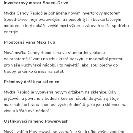
Invertorový motor Speed-Drive
Myčka Candy Rapidò je poháněna novým invertorový motorem
Speed-Drive, nejinovativnějším a nejodolnějším bezkartáčovým
motorem, který dokáže zvýšit mycí výkon a zároveň snížit spotřebu
energie.
Prostorná vana Maxi Tub
Nová myčka Candy Rapido’ má ve standardní velikosti
nejprostornější vanu na trhu, která poskytuje maximální prostor
pro vaše kuchyňské nádobí, i to největší, jako jsou: plechy do
trouby, prkénko či mísa na salát.
Prémiový držák na sklenice
Myčka Rapidò je vybavena novým držákem na sklenice. Díky
pryžovému povrchu v bodech, kde se nádobí dotýká, zajišťuje
maximální ochranu choulostivých předmětů, jako jsou sklenice na
víno a křišťálové nádobí
Ostřikovací rameno Powerwash
Nový systém Powerwash se vyznačuje šesti přídavnými vodními