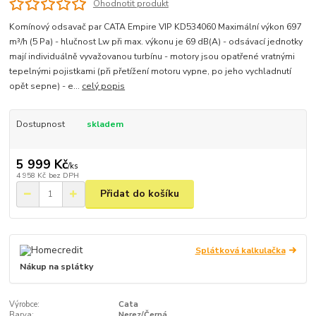
Ohodnotit produkt
Komínový odsavač par CATA Empire VIP KD534060 Maximální výkon 697
m³/h (5 Pa) - hlučnost Lw při max. výkonu je 69 dB(A) - odsávací jednotky
mají individuálně vyvažovanou turbínu - motory jsou opatřené vratnými
tepelnými pojistkami (při přetížení motoru vypne, po jeho vychladnutí
opět sepne) - e...
celý popis
Dostupnost
skladem
5 999 Kč
/
ks
4 958 Kč
bez DPH
Přidat do košíku
Splátková kalkulačka
Nákup na splátky
Výrobce:
Cata
Barva:
Nerez/Černá