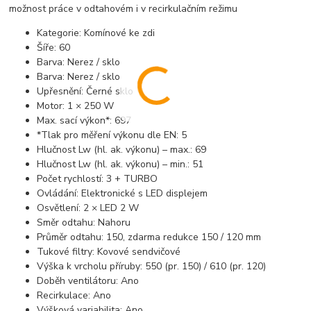
možnost práce v odtahovém i v recirkulačním režimu
Kategorie: Komínové ke zdi
Šíře: 60
Barva: Nerez / sklo
Barva: Nerez / sklo
Upřesnění: Černé sklo
Motor: 1 × 250 W
Max. sací výkon*: 697
*Tlak pro měření výkonu dle EN: 5
Hlučnost Lw (hl. ak. výkonu) – max.: 69
Hlučnost Lw (hl. ak. výkonu) – min.: 51
Počet rychlostí: 3 + TURBO
Ovládání: Elektronické s LED displejem
Osvětlení: 2 × LED 2 W
Směr odtahu: Nahoru
Průměr odtahu: 150, zdarma redukce 150 / 120 mm
Tukové filtry: Kovové sendvičové
Výška k vrcholu příruby: 550 (pr. 150) / 610 (pr. 120)
Doběh ventilátoru: Ano
Recirkulace: Ano
Výšková variabilita: Ano