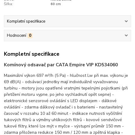
Šířka:
60 cm
Kompletní specifikace
Hodnocení
0
Kompletní specifikace
Komínový odsavač par CATA Empire VIP KD534060
Maximální výkon 697 m³/h (5 Pa) - hlučnost Lw při max. výkonu je
69 dB(A) - odsávací jednotky mají individuálně vyvažovanou
turbínu - motory jsou opatřené vratnými tepelnými pojistkami (při
přetížení motoru vypne, po jeho vychladnutí opět sepne) -
elektronické senzorové ovládání s LED displejem - dálkové
ovládání - zdarma dálkový ovladač i s bateriemi - nastavitelný
časovač v rozsahu 10 až 60 minut - indikace nutnosti vyčištění
tukových filtrů a výměny uhlíkových filtrů - kovové sendvičové
tukové filtry, které lze mýt v myčce - výstupní průměr 150 mm -
zdarma přiložena redukce 150 mm / 120 mm a zpětná klapka -