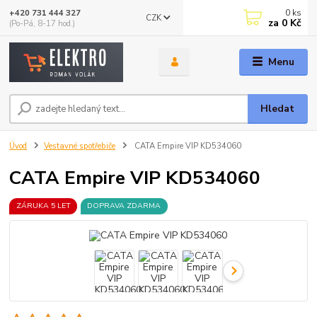
0
ks
+420 731 444 327
CZK
za
0 Kč
(Po-Pá, 8-17 hod.)
Menu
Hledat
Úvod
Vestavné spotřebiče
CATA Empire VIP KD534060
CATA Empire VIP KD534060
ZÁRUKA 5 LET
DOPRAVA ZDARMA