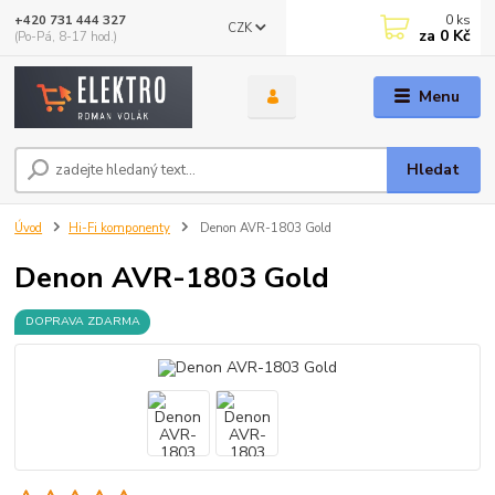
0
ks
+420 731 444 327
CZK
za
0 Kč
(Po-Pá, 8-17 hod.)
Menu
Hledat
Úvod
Hi-Fi komponenty
Denon AVR-1803 Gold
Denon AVR-1803 Gold
DOPRAVA ZDARMA