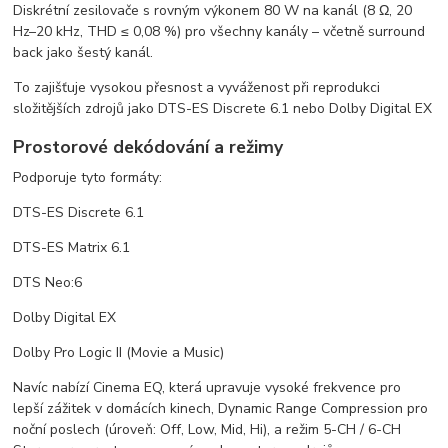
Diskrétní zesilovače s rovným výkonem 80 W na kanál (8 Ω, 20
Hz–20 kHz, THD ≤ 0,08 %) pro všechny kanály – včetně surround
back jako šestý kanál.
To zajišťuje vysokou přesnost a vyváženost při reprodukci
složitějších zdrojů jako DTS-ES Discrete 6.1 nebo Dolby Digital EX
Prostorové dekódování a režimy
Podporuje tyto formáty:
DTS-ES Discrete 6.1
DTS-ES Matrix 6.1
DTS Neo:6
Dolby Digital EX
Dolby Pro Logic II (Movie a Music)
Navíc nabízí Cinema EQ, která upravuje vysoké frekvence pro
lepší zážitek v domácích kinech, Dynamic Range Compression pro
noční poslech (úroveň: Off, Low, Mid, Hi), a režim 5-CH / 6-CH