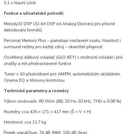
5.1 v hlavní zóně.
Funkce a uživatelské pohodlí
Melody32 DSP (32-bit DSP od Analog Devices) pro přesné
dekódování formátů
Personal Memory Plus – pamatuje nastavení zvuku, hlasitost i
surround režimy pro každý zdroj – okamžité přepnutí
Osvětlený dálkový ovladač (GLO-KEY) s možností ovládat i jiné
značky a mít přednastavené funkce
Tuner s 40 předvolbami pro AM/FM, automatickým ukládáním,
Cinema EQ a tónovou kontrolou
Technické parametry a rozměry
Výkon zesilovače: 80 W/ch (8Ω, 20 Hz–20 kHz, THD ≤ 0,08 %)
Rozměry: cca 435 × 171 × 417 mm (Š × V × H)
Hmotnost: cca 11,7 kg
Poměr signál/šum: 74 dB (MM), 100 dB (line)