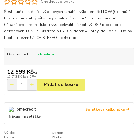
Ohodnotit produkt
Šest plně diskrétních výkonových kanálů s výkonem 6x110 W (6 ohmů, 1
kHz) • samostatný výkonový zesilovač kanálu Surround Back pro
6.1kanálovou reprodukci • vysocekvalitní 24bitový DSP procesor •
dekódování DTS-ES Discrete 6.1 • DTS Neo:6 • Dolby Pro Logic II, Dolby
Digital • režim 5/6 CH STEREO...
celý popis
Dostupnost
skladem
12 999 Kč
/
ks
10 743 Kč
bez DPH
Přidat do košíku
Splátková kalkulačka
Nákup na splátky
Výrobce:
Denon
Barva:
Zlatá