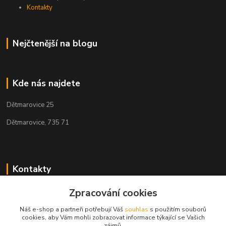
Kontakty
Nejčtenější na blogu
Kde nás najdete
Dětmarovice 25
Dětmarovice, 735 71
Kontakty
+420 731 444 327
Zpracování cookies
(Po-Pá, 8-17 hod.)
Náš e-shop a partneři potřebují Váš
souhlas
s použitím souborů
cookies, aby Vám mohli zobrazovat informace týkající se Vašich
obchod@volak.net
zájmů.