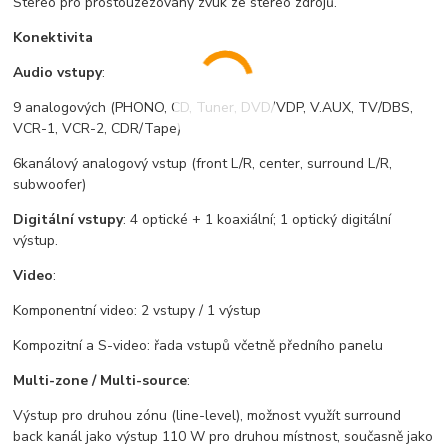
Stereo pro prostouzezovaný zvuk ze stereo zdrojů.
Konektivita
Audio vstupy
:
9 analogových (PHONO, CD, Tuner, DVD/VDP, V.AUX, TV/DBS,
VCR-1, VCR-2, CDR/Tape)
6kanálový analogový vstup (front L/R, center, surround L/R,
subwoofer)
Digitální vstupy
: 4 optické + 1 koaxiální; 1 optický digitální
výstu
p.
Video
:
Komponentní video: 2 vstupy / 1 výstup
Kompozitní a S-video: řada vstupů včetně předního panelu
Multi-zone / Multi-source
:
Výstup pro druhou zónu (line-level), možnost využít surround
back kanál jako výstup 110 W pro druhou místnost, současně jako