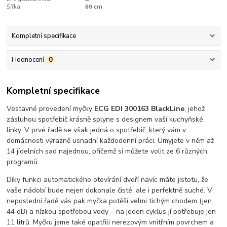
Šířka:
60 cm
Kompletní specifikace
Hodnocení
0
Kompletní specifikace
Vestavné provedení myčky
ECG EDI 300163 BlackLine
, jehož
zásluhou spotřebič krásně splyne s designem vaší kuchyňské
linky. V prvé řadě se však jedná o spotřebič, který vám v
domácnosti výrazně usnadní každodenní práci. Umyjete v něm až
14 jídelních sad najednou, přičemž si můžete volit ze 6 různých
programů.
Díky funkci automatického otevírání dveří navíc máte jistotu, že
vaše nádobí bude nejen dokonale čisté, ale i perfektně suché. V
neposlední řadě vás pak myčka potěší velmi tichým chodem (jen
44 dB) a nízkou spotřebou vody – na jeden cyklus jí potřebuje jen
11 litrů. Myčku jsme také opatřili nerezovým vnitřním povrchem a