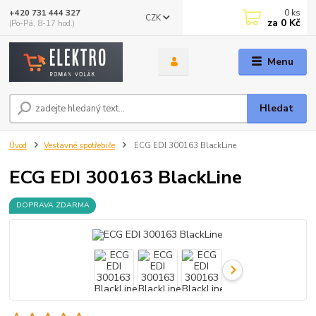
0
ks
+420 731 444 327
CZK
za
0 Kč
(Po-Pá, 8-17 hod.)
Menu
Hledat
Úvod
Vestavné spotřebiče
ECG EDI 300163 BlackLine
ECG EDI 300163 BlackLine
DOPRAVA ZDARMA