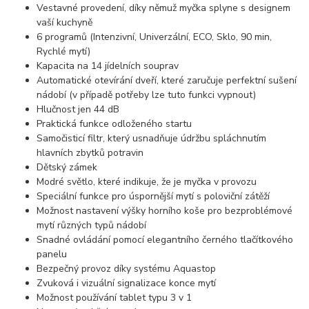
Vestavné provedení, díky němuž myčka splyne s designem
vaší kuchyně
6 programů (Intenzivní, Univerzální, ECO, Sklo, 90 min,
Rychlé mytí)
Kapacita na 14 jídelních souprav
Automatické otevírání dveří, které zaručuje perfektní sušení
nádobí (v případě potřeby lze tuto funkci vypnout)
Hlučnost jen 44 dB
Praktická funkce odloženého startu
Samočisticí filtr, který usnadňuje údržbu spláchnutím
hlavních zbytků potravin
Dětský zámek
Modré světlo, které indikuje, že je myčka v provozu
Speciální funkce pro úspornější mytí s poloviční zátěží
Možnost nastavení výšky horního koše pro bezproblémové
mytí různých typů nádobí
Snadné ovládání pomocí elegantního černého tlačítkového
panelu
Bezpečný provoz díky systému Aquastop
Zvuková i vizuální signalizace konce mytí
Možnost používání tablet typu 3 v 1