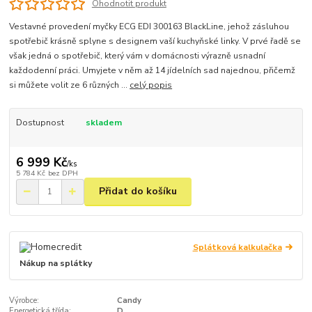
Ohodnotit produkt
Vestavné provedení myčky ECG EDI 300163 BlackLine, jehož zásluhou
spotřebič krásně splyne s designem vaší kuchyňské linky. V prvé řadě se
však jedná o spotřebič, který vám v domácnosti výrazně usnadní
každodenní práci. Umyjete v něm až 14 jídelních sad najednou, přičemž
si můžete volit ze 6 různých ...
celý popis
Dostupnost
skladem
6 999 Kč
/
ks
5 784 Kč
bez DPH
Přidat do košíku
Splátková kalkulačka
Nákup na splátky
Výrobce:
Candy
Energetická třída:
D