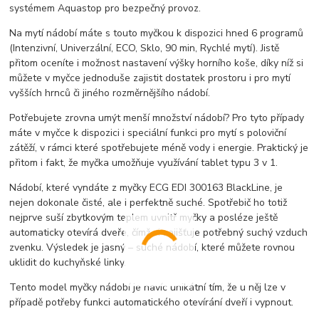
systémem Aquastop pro bezpečný provoz.
Na mytí nádobí máte s touto myčkou k dispozici hned 6 programů
(Intenzivní, Univerzální, ECO, Sklo, 90 min, Rychlé mytí). Jistě
přitom oceníte i možnost nastavení výšky horního koše, díky níž si
můžete v myčce jednoduše zajistit dostatek prostoru i pro mytí
vyšších hrnců či jiného rozměrnějšího nádobí.
Potřebujete zrovna umýt menší množství nádobí? Pro tyto případy
máte v myčce k dispozici i speciální funkci pro mytí s poloviční
zátěží, v rámci které spotřebujete méně vody i energie. Praktický je
přitom i fakt, že myčka umožňuje využívání tablet typu 3 v 1.
Nádobí, které vyndáte z myčky ECG EDI 300163 BlackLine, je
nejen dokonale čisté, ale i perfektně suché. Spotřebič ho totiž
nejprve suší zbytkovým teplem uvnitř myčky a posléze ještě
automaticky otevírá dveře, čímž si zajišťuje potřebný suchý vzduch
zvenku. Výsledek je jasný – suché nádobí, které můžete rovnou
uklidit do kuchyňské linky.
Tento model myčky nádobí je navíc unikátní tím, že u něj lze v
případě potřeby funkci automatického otevírání dveří i vypnout.