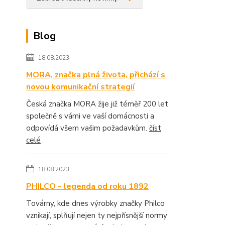
Blog
18.08.2023
MORA, značka plná života, přichází s
novou komunikační strategií
Česká značka MORA žije již téměř 200 let
společně s vámi ve vaší domácnosti a
odpovídá všem vašim požadavkům.
číst
celé
18.08.2023
PHILCO - legenda od roku 1892
Továrny, kde dnes výrobky značky Philco
vznikají, splňují nejen ty nejpřísnější normy