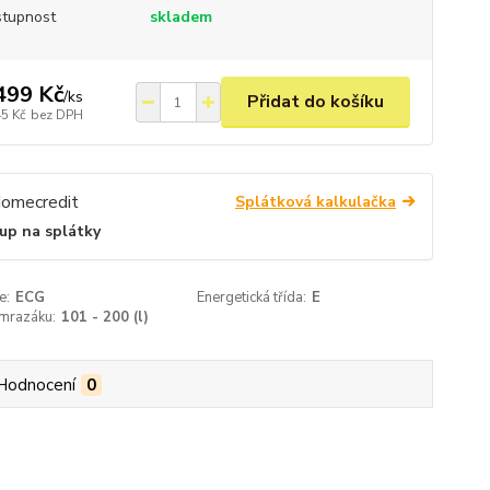
tupnost
skladem
499 Kč
/
ks
Přidat do košíku
45 Kč
bez DPH
Splátková kalkulačka
up na splátky
e:
ECG
Energetická třída:
E
mrazáku:
101 - 200 (l)
Hodnocení
0