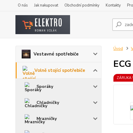
O nás
Jak nakupovat
Obchodní podmínky
Kontakty
Pro
Úvod
V
Vestavné spotřebiče
ECG
Volně stojící spotřebiče
ZÁRUKA 
Sporáky
Chladničky
Mrazničky