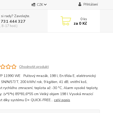
Přihlášení
CZK
 si rady? Zavolejte.
0
ks
 731 444 327
za
0 Kč
, 8-17 hod.)
Ohodnotit produkt
P 11990 WE Pultový mrazák, 198 l, En.třída E, elektronický
, SN/N/ST/T, 200 kWh/ rok, 9 kg/den, 41 dB, vnitřní koš,
t rychlého zmrazení, teplota až -30 °C, Alarm vysoké teploty,
y: (v*š*h) 85*81,6*55 cm Velký objem 198 l Vysoká mrazicí
st díky systému D+ QUICK-FREE...
celý popis