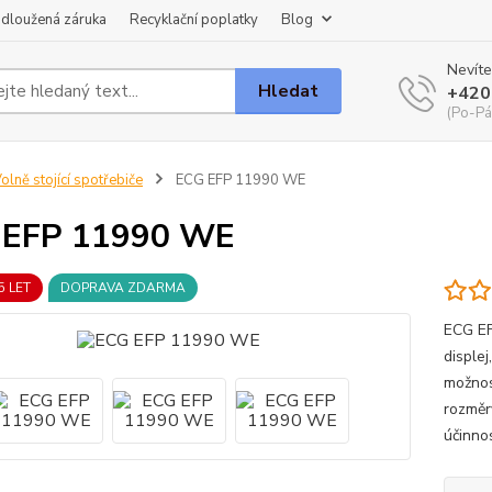
dloužená záruka
Recyklační poplatky
Blog
Nevíte
Hledat
+420
(Po-Pá
olně stojící spotřebiče
ECG EFP 11990 WE
 EFP 11990 WE
5 LET
DOPRAVA ZDARMA
ECG EF
displej
možnos
rozměr
účinno