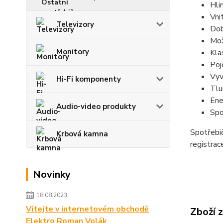
Hli
Vni
Televizory
Dob
Mož
Monitory
Kla
Poj
Vyv
Hi-Fi komponenty
Tlu
Ene
Audio-video produkty
Spo
Spotřebič
Krbová kamna
registra
Novinky
18.08.2023
Vítejte v internetovém obchodě
Zboží 
Elektro Roman Volák