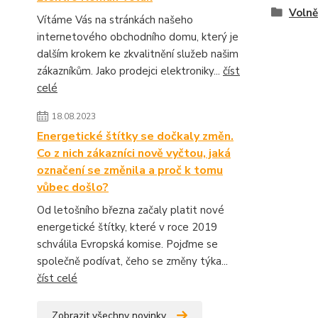
Volně
Vítáme Vás na stránkách našeho
internetového obchodního domu, který je
dalším krokem ke zkvalitnění služeb našim
zákazníkům. Jako prodejci elektroniky...
číst
celé
18.08.2023
Energetické štítky se dočkaly změn.
Co z nich zákazníci nově vyčtou, jaká
označení se změnila a proč k tomu
vůbec došlo?
Od letošního března začaly platit nové
energetické štítky, které v roce 2019
schválila Evropská komise. Pojďme se
společně podívat, čeho se změny týka...
číst celé
Zobrazit všechny novinky