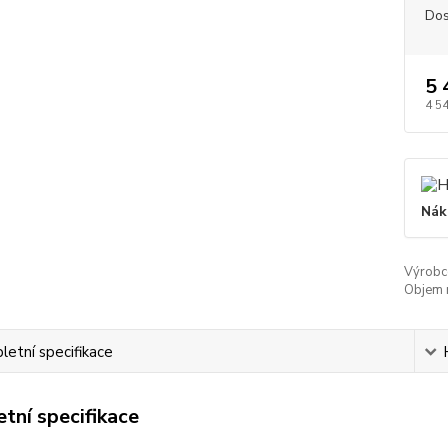
Dos
5 
4 5
Nák
Výrobc
Objem 
etní specifikace
tní specifikace