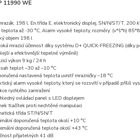
P 11990 WE
razák, 198 l, En.třída E, elektronický displej, SN/N/ST/T, 200 k
 teplota až -30 °C, Alarm vysoké teploty, rozměry: (v*š*h) 85
ký objem 198 l
oká mrazicí účinnost díky systému D+ QUICK-FREEZING (díky použ
hlejší a efektivnější tepelné výměně)
zicí výkon 9 kg / 24 h
sah teplot –30 až –10 °C
oručená nastavená teplota uvnitř mrazničky –18 °C
ktický alarm vysoké teploty, který se rozsvítí v případě příliš v
kce rychlého zamražení
hledný ovládací panel s LED displejem
ek tlačítek proti nechtěné manipulaci
matická třída ST/N/SN/T
imální doporučená teplota okolí +10 °C
imální doporučená teplota okolí +43 °C
čnost přijatelných 41 dB