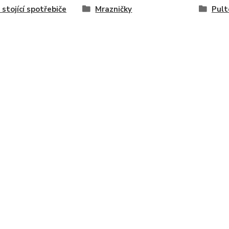
 stojící spotřebiče
Mrazničky
Pult