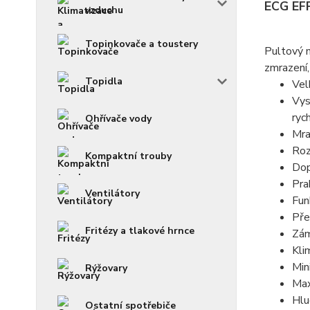
ECG EF
vzduchu
Topinkovače a toustery
Pultový m
zmrazení,
Topidla
Vel
Vys
ryc
Ohřívače vody
Mra
Roz
Kompaktní trouby
Dop
Pra
Ventilátory
Fun
Pře
Fritézy a tlakové hrnce
Zám
Kli
Min
Rýžovary
Max
Hlu
Ostatní spotřebiče