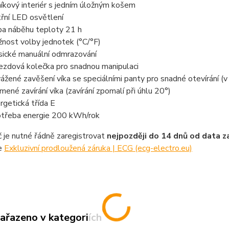
níkový interiér s jedním úložným košem
třní LED osvětlení
a náběhu teploty 21 h
nost volby jednotek (°C/°F)
sické manuální odmrazování
ezdová kolečka pro snadnou manipulaci
ážené zavěšení víka se speciálními panty pro snadné otevírání 
mené zavírání víka (zavírání zpomalí při úhlu 20°)
rgetická třída E
třeba energie 200 kWh/rok
 je nutné řádně zaregistrovat
nejpozději do 14 dnů od data 
ce
Exkluzivní prodloužená záruka | ECG (ecg-electro.eu)
zařazeno v kategoriích