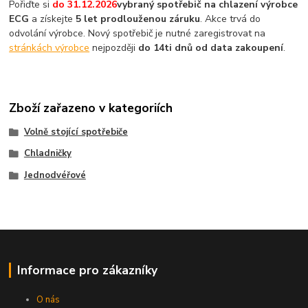
Pořiďte si
do 31.12.2026
vybraný spotřebič na chlazení výrobce
ECG
a získejte
5 let prodlouženou záruku
. Akce trvá do
odvolání výrobce. Nový spotřebič je nutné zaregistrovat na
stránkách výrobce
nejpozději
do 14ti dnů od data zakoupení
.
Zboží zařazeno v kategoriích
Volně stojící spotřebiče
Chladničky
Jednodvéřové
Informace pro zákazníky
O nás