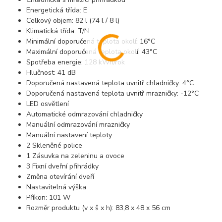
Energetická třída: E
Celkový objem: 82 l (74 l / 8 l)
Klimatická třída: T/N
Minimální doporučená teplota okolí: 16°C
Maximální doporučená teplota okolí: 43°C
Spotřeba energie: 128 kWh/rok
Hlučnost: 41 dB
Doporučená nastavená teplota uvnitř chladničky: 4°C
Doporučená nastavená teplota uvnitř mrazničky: -12°C
LED osvětlení
Automatické odmrazování chladničky
Manuální odmrazování mrazničky
Manuální nastavení teploty
2 Skleněné police
1 Zásuvka na zeleninu a ovoce
3 Fixní dveřní přihrádky
Změna otevírání dveří
Nastavitelná výška
Příkon: 101 W
Rozměr produktu (v x š x h): 83,8 x 48 x 56 cm