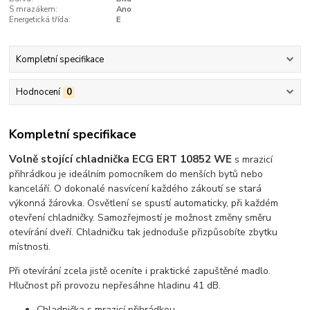
S mrazákem:
Ano
Energetická třída:
E
Kompletní specifikace
Hodnocení
0
Kompletní specifikace
Volně stojící chladnička ECG ERT 10852 WE
s mrazicí
přihrádkou je ideálním pomocníkem do menších bytů nebo
kanceláří. O dokonalé nasvícení každého zákoutí se stará
výkonná žárovka. Osvětlení se spustí automaticky, při každém
otevření chladničky. Samozřejmostí je možnost změny směru
otevírání dveří. Chladničku tak jednoduše přizpůsobíte zbytku
místnosti.
Při otevírání zcela jistě oceníte i praktické zapuštěné madlo.
Hlučnost při provozu nepřesáhne hladinu 41 dB.
Chladnička s mrazicí přihrádkou