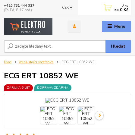
0
ks
+420 731 444 327
CZK
za
0 Kč
(Po-Pá, 8-17 hod.)
Menu
Hledat
Úvod
Volně stojící spotřebiče
ECG ERT 10852 WE
ECG ERT 10852 WE
ZÁRUKA 5 LET
DOPRAVA ZDARMA