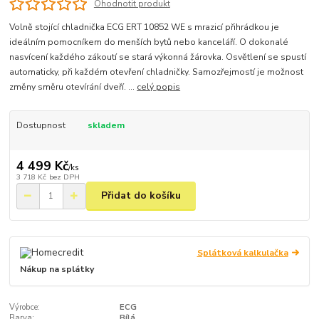
Ohodnotit produkt
Volně stojící chladnička ECG ERT 10852 WE s mrazicí přihrádkou je
ideálním pomocníkem do menších bytů nebo kanceláří. O dokonalé
nasvícení každého zákoutí se stará výkonná žárovka. Osvětlení se spustí
automaticky, při každém otevření chladničky. Samozřejmostí je možnost
změny směru otevírání dveří. ...
celý popis
Dostupnost
skladem
4 499 Kč
/
ks
3 718 Kč
bez DPH
Přidat do košíku
Splátková kalkulačka
Nákup na splátky
Výrobce:
ECG
Barva:
Bílá