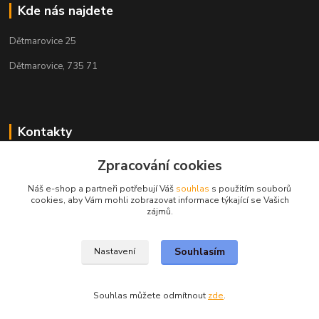
Kde nás najdete
Dětmarovice 25
Dětmarovice, 735 71
Kontakty
+420 731 444 327
Zpracování cookies
(Po-Pá, 8-17 hod.)
Náš e-shop a partneři potřebují Váš
souhlas
s použitím souborů
cookies, aby Vám mohli zobrazovat informace týkající se Vašich
obchod@volak.net
zájmů.
Souhlasím
Nastavení
Souhlas můžete odmítnout
zde
.
Vytvořeno na
Eshop-rychle.cz