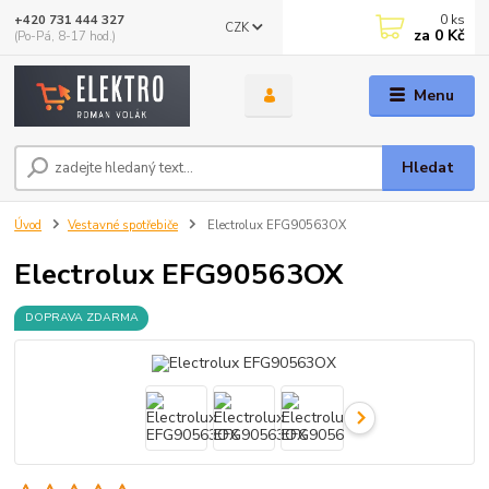
0
ks
+420 731 444 327
CZK
za
0 Kč
(Po-Pá, 8-17 hod.)
Menu
Hledat
Úvod
Vestavné spotřebiče
Electrolux EFG90563OX
Electrolux EFG90563OX
DOPRAVA ZDARMA