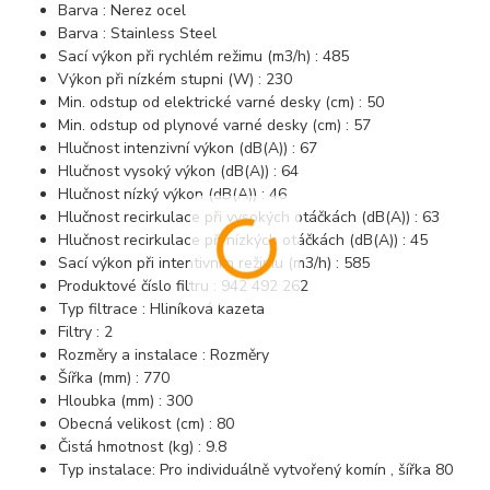
Barva : Nerez ocel
Barva : Stainless Steel
Sací výkon při rychlém režimu (m3/h) : 485
Výkon při nízkém stupni (W) : 230
Min. odstup od elektrické varné desky (cm) : 50
Min. odstup od plynové varné desky (cm) : 57
Hlučnost intenzivní výkon (dB(A)) : 67
Hlučnost vysoký výkon (dB(A)) : 64
Hlučnost nízký výkon (dB(A)) : 46
Hlučnost recirkulace při vysokých otáčkách (dB(A)) : 63
Hlučnost recirkulace při nízkých otáčkách (dB(A)) : 45
Sací výkon při intentivním režimu (m3/h) : 585
Produktové číslo filtru : 942 492 262
Typ filtrace : Hliníková kazeta
Filtry : 2
Rozměry a instalace : Rozměry
Šířka (mm) : 770
Hloubka (mm) : 300
Obecná velikost (cm) : 80
Čistá hmotnost (kg) : 9.8
Typ instalace: Pro individuálně vytvořený komín , šířka 80