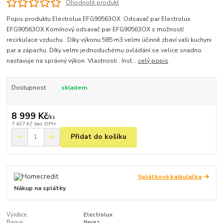
Ohodnotit produkt
Popis produktu Electrolux EFG90563OX Odsavač par Electrolux
EFG90563OX Komínový odsavač par EFG90563OX s možností
recirkulace vzduchu . Díky výkonu 585 m3 velmi účinně zbaví vaši kuchyni
par a zápachu. Díky velmi jednoduchému ovládání se velice snadno
nastavuje na správný výkon. Vlastnosti : Inst...
celý popis
Dostupnost
skladem
8 999 Kč
/
ks
7 437 Kč
bez DPH
Přidat do košíku
Splátková kalkulačka
Nákup na splátky
Výrobce:
Electrolux
Barva:
Nerez