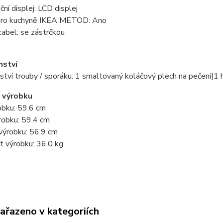
ní displej: LCD displej
ro kuchyně IKEA METOD: Ano
kabel: se zástrčkou
nství
ství trouby / sporáku: 1 smaltovaný koláčový plech na pečení|1
 výrobku
obku: 59.6 cm
robku: 59.4 cm
výrobku: 56.9 cm
 výrobku: 36.0 kg
zařazeno v kategoriích