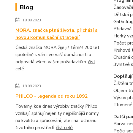
Program
Blog
Časovač/
Dětská p
18.08.2023
Gril/infra
Přídavná 
MORA, značka plná života, přichází s
Horký vz
novou komunikační strategií
Počet pr
Česká značka MORA žije již téměř 200 let
Kruhové 
společně s vámi ve vaší domácnosti a
Chladná d
odpovídá všem vašim požadavkům.
číst
3vrstvé s
celé
Doplňují
Čištění t
18.08.2023
Objem tro
PHILCO - legenda od roku 1892
Výsuv pl
Tlumené z
Továrny, kde dnes výrobky značky Philco
vznikají, splňují nejen ty nejpřísnější normy
Další pa
na kvalitu a zpracování, ale i na ochranu
Barva: ne
životního prostředí.
číst celé
Pečicí so