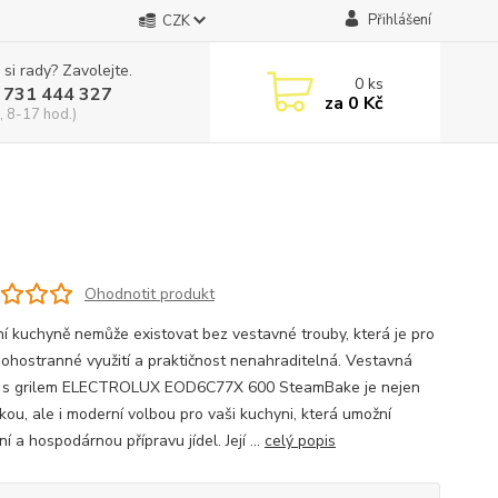
Přihlášení
CZK
 si rady? Zavolejte.
0
ks
 731 444 327
za
0 Kč
, 8-17 hod.)
Ohodnotit produkt
í kuchyně nemůže existovat bez vestavné trouby, která je pro
ohostranné využití a praktičnost nenahraditelná. Vestavná
 s grilem ELECTROLUX EOD6C77X 600 SteamBake je nejen
kou, ale i moderní volbou pro vaši kuchyni, která umožní
ní a hospodárnou přípravu jídel. Její ...
celý popis