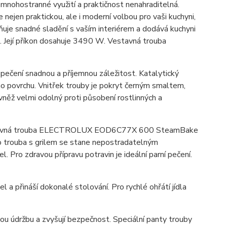
mnohostranné využití a praktičnost nenahraditelná.
e nejen praktickou, ale i moderní volbou pro vaši kuchyni,
ožňuje snadné sladění s vaším interiérem a dodává kuchyni
l. Její příkon dosahuje 3490 W. Vestavná trouba
pečení snadnou a příjemnou záležitost. Katalytický
 povrchu. Vnitřek trouby je pokryt černým smaltem,
vněž velmi odolný proti působení rostlinných a
 vestavná trouba ELECTROLUX EOD6C77X 600 SteamBake
to trouba s grilem se stane nepostradatelným
Pro zdravou přípravu potravin je ideální parní pečení.
a přináší dokonalé stolování. Pro rychlé ohřátí jídla
 údržbu a zvyšují bezpečnost. Speciální panty trouby