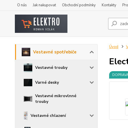
O nás
Jak nakupovat
Obchodní podmínky
Kontakty
Pro
Úvod
V
Vestavné spotřebiče
Elec
Vestavné trouby
DOPRAV
Varné desky
Vestavné mikrovlnné
trouby
Vestavné chlazení