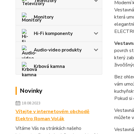
Televizory
Moderní k
Vestavná
která umo
Monitory
elegantní
ELECTROL
Hi-Fi komponenty
Vestavn
Audio-video produkty
povrch st
který zab
živočišný
Krbová kamna
Bez ohle
vám umožn
Novinky
kuchyňský
Pokud si 
18.08.2023
Vestavná 
Vítejte v internetovém obchodě
můžete vy
Elektro Roman Volák
Vítáme Vás na stránkách našeho
Vestavná