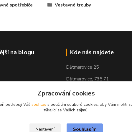
vné spotřebiče
Vestavné trouby
ější na blogu
Kde nás najdete
Dětmarovice 25
Dětmarovice, 735 71
Zpracování cookies
eři potřebují Váš
souhlas
s použitím souborů cookies, aby Vám mohli z
týkající se Vašich zájmů.
Souhlasím
Nastavení