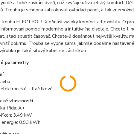
 plynulé a tiché zavírání dveří, což zvyšuje uživatelský komfort. 
ů. Trouba je schopna zablokovat ovládací panel, a tak znemožnit
 trouba ELECTROLUX přináší vysoký komfort a flexibilitu. O pr
informováni pomocí moderního a intuitivního displeje. Chcete-li 
at, stačí spustit časovač. Chcete-li dosáhnout nejvyšší kvality,
vnitř pokrmu. Trouba se vypne sama, jakmile dosáhne nastavené t
výrobku je také síťový kabel se zástrčkou.
ké parametry
ní
tavba
 elektronické – tlačítkové
cké vlastnosti
ká třída: A+
příkon: 3.49 kW
 energie: 0.93 kWh