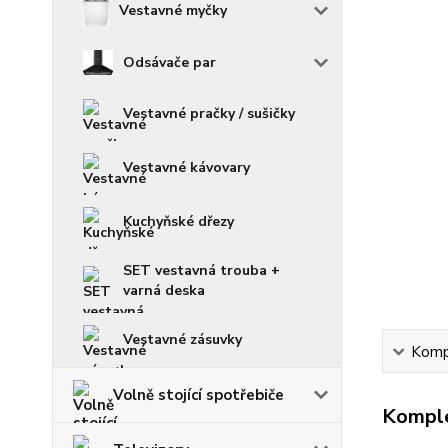
Vestavné myčky
Odsávače par
Vestavné pračky / sušičky
Vestavné kávovary
Kuchyňské dřezy
SET vestavná trouba +
varná deska
Vestavné zásuvky
Kompl
Volně stojící spotřebiče
Komple