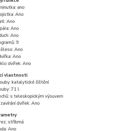
y/funkce
minutka: ano
ojistka: Ano
gril: Ano
pára: Ano
duch: Ano
ogramů: 9
těleso: Ano
vířka: Ano
klo dvířek: Ano
cí vlastnosti
rouby: katalytické čištění
uby: 71 l
echů: s teleskopickým výsuvem
avírání dvířek: Ano
rametry
rez, stříbrná
nda: Ano