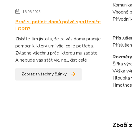
Komunikač
Vhodné p
18.08.2023
Přívodní 
Proč si pořídit domů právě spotřebiče
LORD?
Přísluše
Získáte tím jistotu, že za vás doma pracuje
Příslušen
pomocník, který umí vše, co je potřeba.
Zvládne všechnu práci, kterou mu zadáte.
Rozměry
A nebude vás stát víc, ne...
číst celé
Šířka výr
Výška vý
Zobrazit všechny články
Hloubka 
Hmotnost
Zboží 