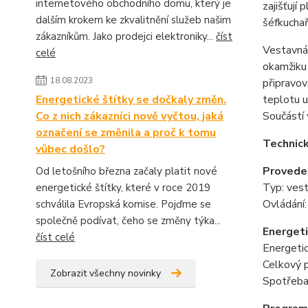
internetového obchodního domu, který je
zajišťují
dalším krokem ke zkvalitnění služeb našim
šéfkuchař
zákazníkům. Jako prodejci elektroniky...
číst
Vestavná
celé
okamžiku 
18.08.2023
připravov
teplotu u
Energetické štítky se dočkaly změn.
Součástí 
Co z nich zákazníci nově vyčtou, jaká
označení se změnila a proč k tomu
Technic
vůbec došlo?
Provede
Od letošního března začaly platit nové
Typ: ves
energetické štítky, které v roce 2019
Ovládání:
schválila Evropská komise. Pojďme se
společně podívat, čeho se změny týka...
Energeti
číst celé
Energetic
Celkový 
Zobrazit všechny novinky
Spotřeba