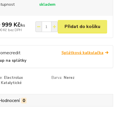
tupnost
skladem
 999 Kč
/
ks
Přidat do košíku
90 Kč
bez DPH
Splátková kalkulačka
up na splátky
e:
Electrolux
Barva:
Nerez
Katalytické
Hodnocení
0