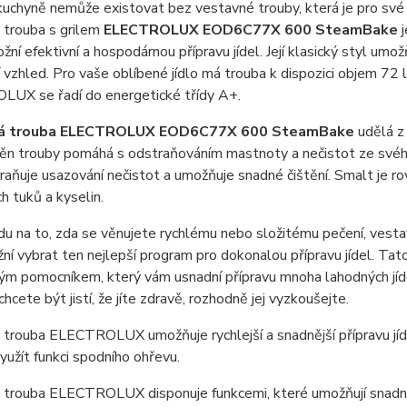
uchyně nemůže existovat bez vestavné trouby, která je pro své 
 trouba s grilem
ELECTROLUX EOD6C77X 600 SteamBake
j
žní efektivní a hospodárnou přípravu jídel. Její klasický styl um
 vzhled. Pro vaše oblíbené jídlo má trouba k dispozici objem 72 
UX se řadí do energetické třídy A+.
á trouba ELECTROLUX EOD6C77X 600 SteamBake
udělá z 
ěn trouby pomáhá s odstraňováním mastnoty a nečistot ze svého
raňuje usazování nečistot a umožňuje snadné čištění. Smalt je ro
ch tuků a kyselin.
du na to, zda se věnujete rychlému nebo složitému pečení,
í vybrat ten nejlepší program pro dokonalou přípravu jídel. Ta
m pomocníkem, který vám usnadní přípravu mnoha lahodných jídel. 
chcete být jistí, že jíte zdravě, rozhodně jej vyzkoušejte.
trouba ELECTROLUX umožňuje rychlejší a snadnější přípravu jídel 
užít funkci spodního ohřevu.
 trouba ELECTROLUX disponuje funkcemi, které umožňují snadnou