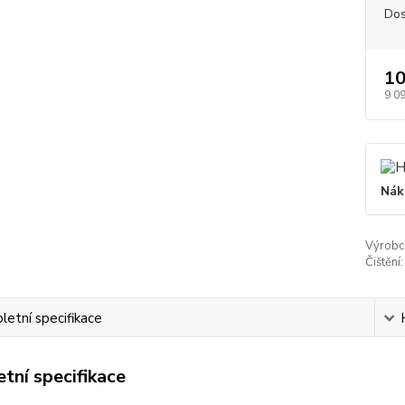
Dos
10
9 0
Nák
Výrobc
Čištění:
etní specifikace
tní specifikace