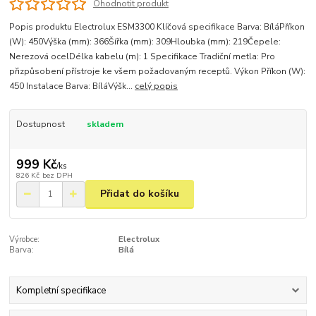
Ohodnotit produkt
Popis produktu Electrolux ESM3300 Klíčová specifikace Barva: BíláPříkon
(W): 450Výška (mm): 366Šířka (mm): 309Hloubka (mm): 219Čepele:
Nerezová ocelDélka kabelu (m): 1 Specifikace Tradiční metla: Pro
přizpůsobení přístroje ke všem požadovaným receptů. Výkon Příkon (W):
450 Instalace Barva: BíláVýšk...
celý popis
Dostupnost
skladem
999 Kč
/
ks
826 Kč
bez DPH
Přidat do košíku
Výrobce:
Electrolux
Barva:
Bílá
Kompletní specifikace