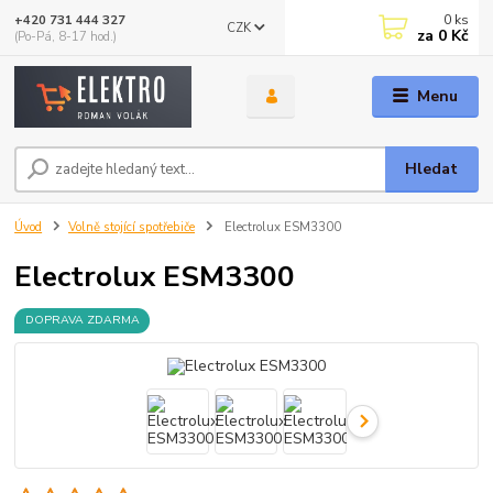
0
ks
+420 731 444 327
CZK
za
0 Kč
(Po-Pá, 8-17 hod.)
Menu
Hledat
Úvod
Volně stojící spotřebiče
Electrolux ESM3300
Electrolux ESM3300
DOPRAVA ZDARMA