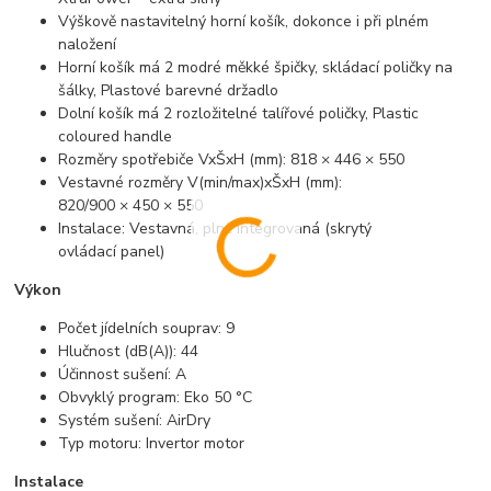
Výškově nastavitelný horní košík, dokonce i při plném
naložení
Horní košík má 2 modré měkké špičky, skládací poličky na
šálky, Plastové barevné držadlo
Dolní košík má 2 rozložitelné talířové poličky, Plastic
coloured handle
Rozměry spotřebiče VxŠxH (mm): 818 × 446 × 550
Vestavné rozměry V(min/max)xŠxH (mm):
820/900 × 450 × 550
Instalace: Vestavná, plně integrovaná (skrytý
ovládací panel)
Výkon
Počet jídelních souprav: 9
Hlučnost (dB(A)): 44
Účinnost sušení: A
Obvyklý program: Eko 50 °C
Systém sušení: AirDry
Typ motoru: Invertor motor
Instalace