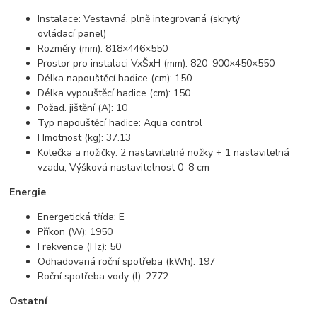
Instalace: Vestavná, plně integrovaná (skrytý
ovládací panel)
Rozměry (mm): 818×446×550
Prostor pro instalaci VxŠxH (mm): 820–900×450×550
Délka napouštěcí hadice (cm): 150
Délka vypouštěcí hadice (cm): 150
Požad. jištění (A): 10
Typ napouštěcí hadice: Aqua control
Hmotnost (kg): 37.13
Kolečka a nožičky: 2 nastavitelné nožky + 1 nastavitelná
vzadu, Výšková nastavitelnost 0–8 cm
Energie
Energetická třída: E
Příkon (W): 1950
Frekvence (Hz): 50
Odhadovaná roční spotřeba (kWh): 197
Roční spotřeba vody (l): 2772
Ostatní