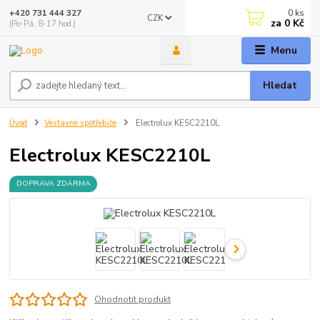
0
ks
+420 731 444 327
CZK
za
0 Kč
(Po-Pá, 8-17 hod.)
Menu
Hledat
Úvod
Vestavné spotřebiče
Electrolux KESC2210L
Electrolux KESC2210L
DOPRAVA ZDARMA
Ohodnotit produkt