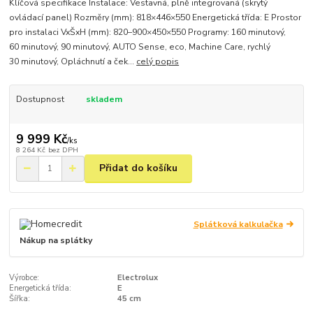
Klíčová specifikace Instalace: Vestavná, plně integrovaná (skrytý
ovládací panel) Rozměry (mm): 818×446×550 Energetická třída: E Prostor
pro instalaci VxŠxH (mm): 820–900×450×550 Programy: 160 minutový,
60 minutový, 90 minutový, AUTO Sense, eco, Machine Care, rychlý
30 minutový, Opláchnutí a ček...
celý popis
Dostupnost
skladem
9 999 Kč
/
ks
8 264 Kč
bez DPH
Přidat do košíku
Splátková kalkulačka
Nákup na splátky
Výrobce:
Electrolux
Energetická třída:
E
Šířka:
45 cm