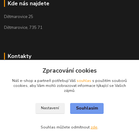
Kde nás najdete
Dětmarovice 25
Dětmarovice, 735 71
Kontakty
Zpracování cookies
+420 731 444 327
(Po-Pá, 8-17 hod.)
Náš e-shop a partneři potřebují Váš
souhlas
s použitím souborů
cookies, aby Vám mohli zobrazovat informace týkající se Vašich
obchod@volak.net
zájmů.
Souhlasím
Nastavení
Souhlas můžete odmítnout
zde
.
Vytvořeno na
Eshop-rychle.cz