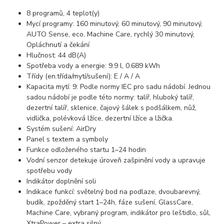
8 programů, 4 teplot(y)
Mycí programy: 160 minutový, 60 minutový, 90 minutový,
AUTO Sense, eco, Machine Care, rychlý 30 minutový,
Opláchnutí a čekání
Hlučnost: 44 dB(A)
Spotřeba vody a energie: 9.9 l, 0.689 kWh
Třídy (en.třída/mytí/sušení): E / A / A
Kapacita mytí: 9: Podle normy IEC pro sadu nádobí. Jednou
sadou nádobí je podle této normy: talíř, hluboký talíř,
dezertní talíř, sklenice, čajový šálek s podšálkem, nůž,
vidlička, polévková lžíce, dezertní lžíce a lžička.
Systém sušení: AirDry
Panel s textem a symboly
Funkce odloženého startu 1–24 hodin
Vodní senzor detekuje úroveň zašpinění vody a upravuje
spotřebu vody
Indikátor doplnění soli
Indikace funkcí: světelný bod na podlaze, dvoubarevný,
budík, zpožděný start 1–24h, fáze sušení, GlassCare,
Machine Care, vybraný program, indikátor pro leštidlo, sůl,
XtraPower – extra silný