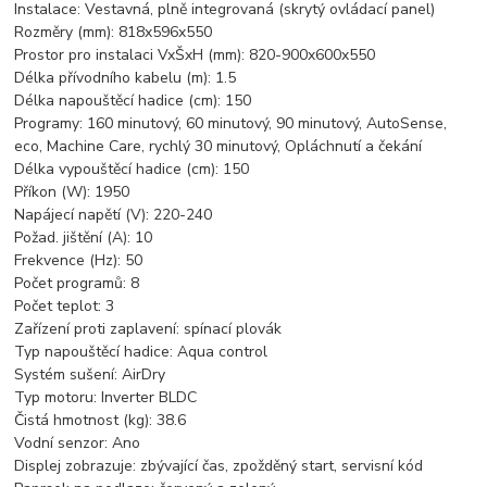
Instalace: Vestavná, plně integrovaná (skrytý ovládací panel)
Rozměry (mm): 818x596x550
Prostor pro instalaci VxŠxH (mm): 820-900x600x550
Délka přívodního kabelu (m): 1.5
Délka napouštěcí hadice (cm): 150
Programy: 160 minutový, 60 minutový, 90 minutový, AutoSense,
eco, Machine Care, rychlý 30 minutový, Opláchnutí a čekání
Délka vypouštěcí hadice (cm): 150
Příkon (W): 1950
Napájecí napětí (V): 220-240
Požad. jištění (A): 10
Frekvence (Hz): 50
Počet programů: 8
Počet teplot: 3
Zařízení proti zaplavení: spínací plovák
Typ napouštěcí hadice: Aqua control
Systém sušení: AirDry
Typ motoru: Inverter BLDC
Čistá hmotnost (kg): 38.6
Vodní senzor: Ano
Displej zobrazuje: zbývající čas, zpožděný start, servisní kód