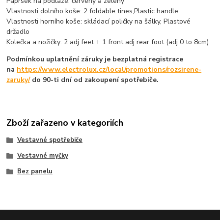
Paprsek na podlaze: červený a zelený
Vlastnosti dolního koše: 2 foldable tines,Plastic handle
Vlastnosti horního koše: skládací poličky na šálky, Plastové
držadlo
Kolečka a nožičky: 2 adj feet + 1 front adj rear foot (adj 0 to 8cm)
Podmínkou uplatnění záruky je bezplatná registrace
na
https://www.electrolux.cz/local/promotions/rozsirene-
zaruky/
do 90-ti dní od zakoupení spotřebiče.
Zboží zařazeno v kategoriích
Vestavné spotřebiče
Vestavné myčky
Bez panelu