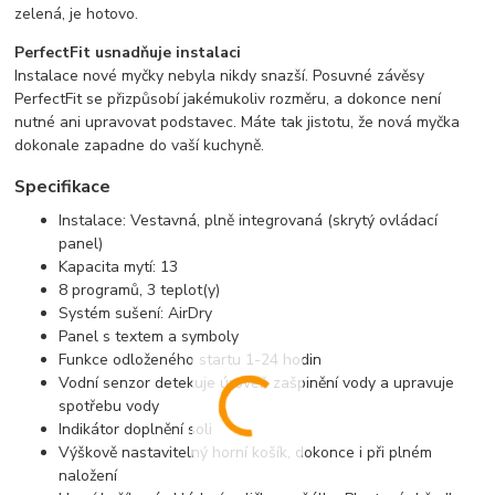
zelená, je hotovo.
PerfectFit usnadňuje instalaci
Instalace nové myčky nebyla nikdy snazší. Posuvné závěsy
PerfectFit se přizpůsobí jakémukoliv rozměru, a dokonce není
nutné ani upravovat podstavec. Máte tak jistotu, že nová myčka
dokonale zapadne do vaší kuchyně.
Specifikace
Instalace: Vestavná, plně integrovaná (skrytý ovládací
panel)
Kapacita mytí: 13
8 programů, 3 teplot(y)
Systém sušení: AirDry
Panel s textem a symboly
Funkce odloženého startu 1-24 hodin
Vodní senzor detekuje úroveň zašpinění vody a upravuje
spotřebu vody
Indikátor doplnění soli
Výškově nastavitelný horní košík, dokonce i při plném
naložení