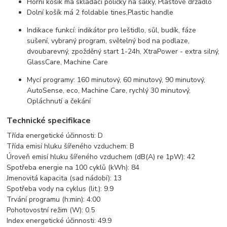
Horní košík má skládací poličky na šálky, Plastové držadlo
Dolní košík má 2 foldable tines,Plastic handle
Indikace funkcí: indikátor pro leštidlo, sůl, budík, fáze
sušení, vybraný program, světelný bod na podlaze,
dvoubarevný, zpožděný start 1-24h, XtraPower - extra silný,
GlassCare, Machine Care
Mycí programy: 160 minutový, 60 minutový, 90 minutový,
AutoSense, eco, Machine Care, rychlý 30 minutový,
Opláchnutí a čekání
Technické specifikace
Třída energetické účinnosti: D
Třída emisí hluku šířeného vzduchem: B
Úroveň emisí hluku šířeného vzduchem (dB(A) re 1pW): 42
Spotřeba energie na 100 cyklů (kWh): 84
Jmenovitá kapacita (sad nádobí): 13
Spotřeba vody na cyklus (lit.): 9.9
Trvání programu (h:min): 4:00
Pohotovostní režim (W): 0.5
Index energetické účinnosti: 49.9