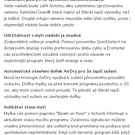
Vaše nádobí bude zářit čistotou díky satelitnímu sprchovacímu
ramenu SatelliteClean®, které nabízí až třikrát lepší výsledky, než
je běžné. Dvojitě rotující rameno neustále mění úhel ostřiku, proto i
objemnější nádobí bude dobře umyto.
Udržitelnost v mytí nádobí je snadná
Zodpovědná volba je snadná. Pomocí posuvníku QuickSelect na
dotykovém displeji zvolíte preferovanou dobu cyklu a Ecometer
vás prostřednictvím vizuálně zelených pruhů navede na
nejšetrnější program, který šetří energii a vodu.
Automatické otevření dvířek AirDry pro 3x lepší sušení
Nová technologie AirDry využívá k sušení přirozeného proudění
vzduchu. Dvířka myčky se před koncem programu pootevřou o 10
cm, aby mohl vzduch volně proudit. To přináší až třikrát lepší
výsledky než sušení se zavřenými dvířky.
Indikátor stavu mytí
Myčka vás pomocí paprsku "Beam on floor" v tichosti informuje o
aktuálním stavu mycího programu. Zvukovou signalizaci můžete
snadno přeslechnout, ale světelný bod promítaný na podlaze pod
spotřebičem nepřehlédnete. Když svítí červená, program běží, když