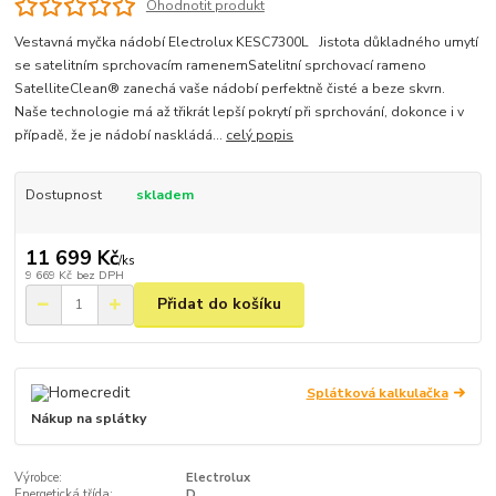
Ohodnotit produkt
Vestavná myčka nádobí Electrolux KESC7300L Jistota důkladného umytí
se satelitním sprchovacím ramenemSatelitní sprchovací rameno
SatelliteClean® zanechá vaše nádobí perfektně čisté a beze skvrn.
Naše technologie má až třikrát lepší pokrytí při sprchování, dokonce i v
případě, že je nádobí naskládá...
celý popis
Dostupnost
skladem
11 699 Kč
/
ks
9 669 Kč
bez DPH
Přidat do košíku
Splátková kalkulačka
Nákup na splátky
Výrobce:
Electrolux
Energetická třída:
D