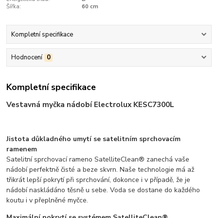
Šířka:
60 cm
Kompletní specifikace
Hodnocení
0
Kompletní specifikace
Vestavná myčka nádobí Electrolux KESC7300L
Jistota důkladného umytí se satelitním sprchovacím
ramenem
Satelitní sprchovací rameno SatelliteClean® zanechá vaše
nádobí perfektně čisté a beze skvrn. Naše technologie má až
třikrát lepší pokrytí při sprchování, dokonce i v případě, že je
nádobí naskládáno těsně u sebe. Voda se dostane do každého
koutu i v přeplněné myčce.
Maximální pokrytí se systémem SatelliteClean®