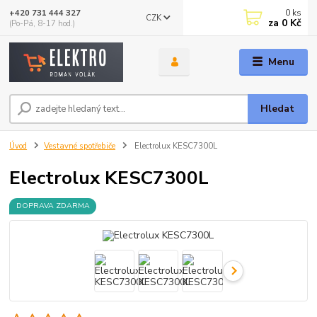
0
ks
+420 731 444 327
CZK
za
0 Kč
(Po-Pá, 8-17 hod.)
Menu
Hledat
Úvod
Vestavné spotřebiče
Electrolux KESC7300L
Electrolux KESC7300L
DOPRAVA ZDARMA