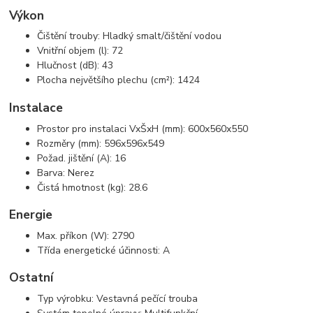
Výkon
Čištění trouby: Hladký smalt/čištění vodou
Vnitřní objem (l): 72
Hlučnost (dB): 43
Plocha největšího plechu (cm²): 1424
Instalace
Prostor pro instalaci VxŠxH (mm): 600x560x550
Rozměry (mm): 596x596x549
Požad. jištění (A): 16
Barva: Nerez
Čistá hmotnost (kg): 28.6
Energie
Max. příkon (W): 2790
Třída energetické účinnosti: A
Ostatní
Typ výrobku: Vestavná pečící trouba