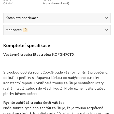
Čištění:
Aqua clean (Parní)
Kompletní specifikace
Hodnocení
0
Kompletní specifikace
Vestavný trouba Electrolux KOFGH70TX
S troubou 600 SurroundCook® bude vše rovnoměrně propečeno,
od kuřecí pečínky s křupavou kůrkou po nadýchané pusinky.
Konstantní teplotu uvnitř celé trouby zajišťuje ventilátor, který
rozhání teplý vzduch do všech koutů. Proto už nemusíte otáčet
plechy během pečení.
Rychle zahřátá trouba šetří váš čas
Naše funkce rychlého zahřátí zajišťuje, že je trouba rozpálená
přesně ve chvíli, kdy potřebujete. Ve srovnání s jinými troubami se