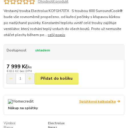
Ohodnotit produkt
Vestavný trouba Electrolux KOFGH70TX S troubou 600 SurroundCook®
bude vše rovnoměrně propečeno, od kuřecí pečínky s křupavou kůrkou
po nadýchané pusinky. Konstantní teplotu uvnitř celé trouby zajišťuje
ventilátor, který rozhání teplý vzduch do všech koutů. Proto už nemusíte
otáčet plechy během pe...
celý popis
Dostupnost
skladem
7 999 Kč
/
ks
6 611 Kč
bez DPH
Přidat do košíku
Splátková kalkulačka
Nákup na splátky
Výrobce:
Electrolux
Barva:
Nerez