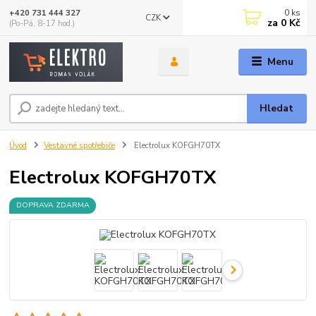
0
ks
+420 731 444 327
CZK
za
0 Kč
(Po-Pá, 8-17 hod.)
Menu
Hledat
Úvod
Vestavné spotřebiče
Electrolux KOFGH70TX
Electrolux KOFGH70TX
DOPRAVA ZDARMA