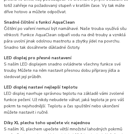
totiž zahřeje na požadovaný stupeň v kratším čase. Vy tak máte
dříve hotovo a můžete odpočívat.
Snadné čištění s funkcí AquaClean
Čištění po vaření nemusí být namáhavé. Naše trouba využívá sílu
vlhkosti. Funkce AquaClean odpaří vodu na dně trouby a vzniklá
pára uvolní jinak odolnou mastnotu a zbytky jídel na povrchu.
Snadno tak dosáhnete důkladné čistoty.
LED displej pro přesné nastavení
S naším LED displejem snadno ovládnete všechny funkce své
trouby. Můžete na něm nastavit přesnou dobu přípravy jídla a
sledovat její průběh.
LED displej nastaví nejlepší teplotu
LED displej navrhuje správnou teplotu na základě vámi zvolené
funkce pečení. Už nikdy nebudete váhat, jaká teplota je pro váš
pokrm ta nejvhodnější. Teplotu a čas spuštění nebo ukončení
můžete nastavit i ručně.
Díky XL plechu toho upečete víc najednou
S naším XL plechem upečete větší množství lahodných pokrmů