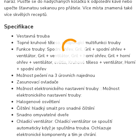
naráz. Pusťte se do nadýchaných koláčků k odpolední kávě nebo
upečte šťavnatou sekanou pro přátele. Více místa znamená také
více skvělých receptů.
Specifikace
Vestavná trouba
Topné kruhové těleso, podporující multifunkci trouby
Funkce trouby: Spodní ohřev, Gril, Gril + spodní ohřev +
ventilátor, Gril + ventilátor, Gril + horní ohřev, Gril + horní
ohřev + ventilátor, světlo, Kruhové těleso + ventilátor, Horní
+ spodní ohřev
Možnost pečení na 3 úrovních najednou
Zasunovací ovladače
Možnost elektronického nastavení trouby: : Možnost
elektronického nastavení trouby:
Halogenové osvětlení
Čištění: hladký smalt pro snadné čištění
Snadno omyvatelné dveře
Chladící ventilátor: Chladící ventilátor se spouští
automaticky když je spuštěna trouba. Ochlazuje
elektronické komponenty a tím je chrání.