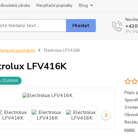
dloužená záruka
Recyklační poplatky
Blog
Nevíte
Hledat
+420
(Po-Pá
estavné spotřebiče
Electrolux LFV416K
trolux LFV416K
A ZDARMA
Popis 
Specif
3+inte
Obvodo
Recirk
popis