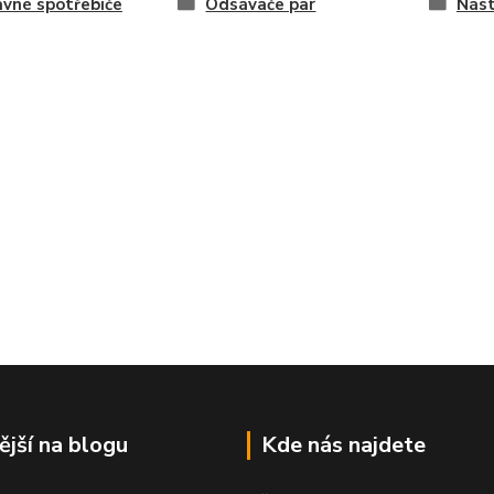
vné spotřebiče
Odsávače par
Nást
ější na blogu
Kde nás najdete