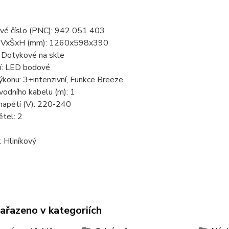
vé číslo (PNC): 942 051 403
 VxŠxH (mm): 1260x598x390
: Dotykové na skle
í: LED bodové
konu: 3+intenzivní, Funkce Breeze
vodního kabelu (m): 1
napětí (V): 220-240
tel: 2
: Hliníkový
zařazeno v kategoriích