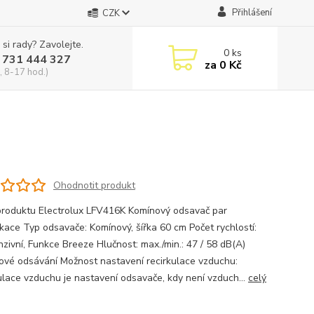
Přihlášení
CZK
 si rady? Zavolejte.
0
ks
 731 444 327
za
0 Kč
, 8-17 hod.)
Ohodnotit produkt
produktu Electrolux LFV416K Komínový odsavač par
ikace Typ odsavače: Komínový, šířka 60 cm Počet rychlostí:
nzivní, Funkce Breeze Hlučnost: max./min.: 47 / 58 dB(A)
vé odsávání Možnost nastavení recirkulace vzduchu:
ulace vzduchu je nastavení odsavače, kdy není vzduch...
celý