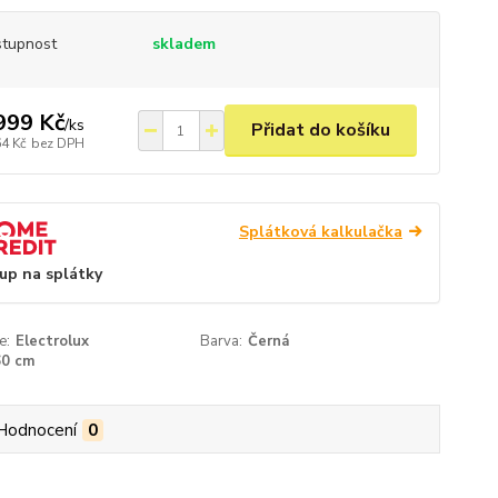
tupnost
skladem
999 Kč
/
ks
Přidat do košíku
64 Kč
bez DPH
Splátková kalkulačka
up na splátky
e:
Electrolux
Barva:
Černá
60 cm
Hodnocení
0