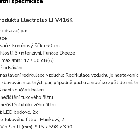
tní specifikace
roduktu Electrolux LFV416K
 odsavač par
ace
vače: Komínový, šířka 60 cm
hlostí: 3+intenzivní, Funkce Breeze
 max./min.: 47 / 58 dB(A)
 odsávání
astavení recirkulace vzduchu: Recirkulace vzduchu je nastavení
 zbavován mastných par, případně pachu a vrací se zpět do místno
rý není součástí balení.
znečištění tukového filtru
znečištění uhlíkového filtru
í: LED bodové, 2x
o tukového filtru : Hliníkový, 2
V x Š x H (mm): 915 x 598 x 390