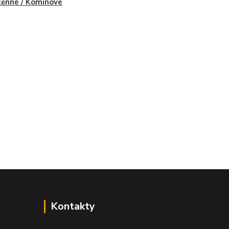
ěnné / Komínové
Kontakty