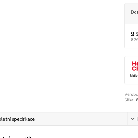
Dos
9 
8 2
Nák
Výrobc
Šířka:
etní specifikace