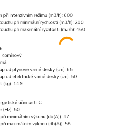
n při intenzivním režimu (m3/h): 600
duchu při minimální rychlosti (m3/h): 290
duchu při maximální rychlosti (m3/h): 460
e
: Komínový
rná
up od plynové varné desky (cm): 65
up od elektrické varné desky (cm): 50
 (kg): 14.9
rgetické účinnosti: C
e (Hz): 50
při minimálním výkonu (db(A)): 47
při maximálním výkonu (db(A)): 58