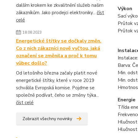
dalším krokem ke zkvalitnění služeb našim
Výkon
zákazníkům. Jako prodejci elektroniky...
číst
Sací výko
celé
Průtok vz
Průtok vz
18.08.2023
Energetické štítky se dočkaly změn.
Co z nich zákazníci nově vyčtou, jaká
Instalac
označení se změnila a proč k tomu
Instalace
vůbec došlo?
Barva: Če
Min. odst
Od letošního března začaly platit nové
Min. odst
energetické štítky, které v roce 2019
Hmotnost
schválila Evropská komise. Pojďme se
společně podívat, čeho se změny týka...
Energie
číst celé
Třída ene
Frekvenc
Zobrazit všechny novinky
Hlučnost 
Hlučnost 