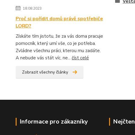
Vesta
18.08.2023
Proč si pořídit domů právě spotřebiče
LORD?
Získáte tím jistotu, že za vás doma pracuje
pomocník, který umí vše, co je potřeba.
Zvládne všechnu práci, kterou mu zadáte.
A nebude vás stát víc, ne...
číst celé
Zobrazit všechny články
Informace pro zákazníky
Nejčten