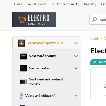
O nás
Jak nakupovat
Obchodní podmínky
Kontakty
Pro
Úvod
V
Vestavné spotřebiče
Elec
Vestavné trouby
DOPRAV
Varné desky
Vestavné mikrovlnné
trouby
Vestavné chlazení