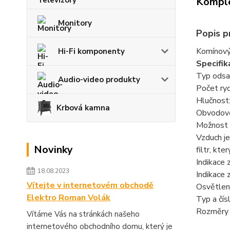
Komple
Monitory
Popis p
Komínový
Hi-Fi komponenty
Specifik
Typ odsa
Audio-video produkty
Počet ryc
Hlučnost:
Krbová kamna
Obvodové
Možnost n
Vzduch je
Novinky
filtr, kte
Indikace 
18.08.2023
Indikace 
Vítejte v internetovém obchodě
Osvětlen
Elektro Roman Volák
Typ a čísl
Rozměry 
Vítáme Vás na stránkách našeho
internetového obchodního domu, který je