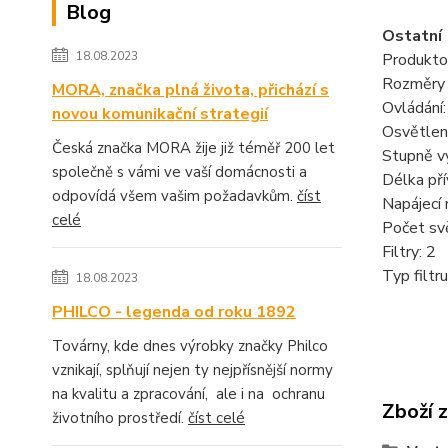
Blog
Ostatní
18.08.2023
Produkto
Rozměry
MORA, značka plná života, přichází s
Ovládání
novou komunikační strategií
Osvětlen
Česká značka MORA žije již téměř 200 let
Stupně vý
společně s vámi ve vaší domácnosti a
Délka pří
odpovídá všem vašim požadavkům.
číst
Napájecí 
celé
Počet svě
Filtry: 2
Typ filtru
18.08.2023
PHILCO - legenda od roku 1892
Továrny, kde dnes výrobky značky Philco
vznikají, splňují nejen ty nejpřísnější normy
na kvalitu a zpracování, ale i na ochranu
Zboží 
životního prostředí.
číst celé