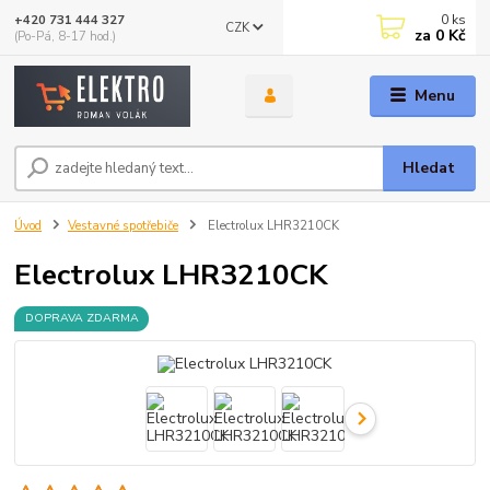
0
ks
+420 731 444 327
CZK
za
0 Kč
(Po-Pá, 8-17 hod.)
Menu
Hledat
Úvod
Vestavné spotřebiče
Electrolux LHR3210CK
Electrolux LHR3210CK
DOPRAVA ZDARMA