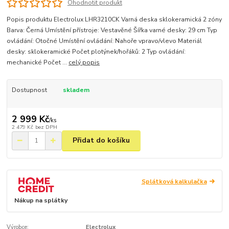
Ohodnotit produkt
Popis produktu Electrolux LHR3210CK Varná deska sklokeramická 2 zóny
Barva: Černá Umístění přístroje: Vestavěné Šířka varné desky: 29 cm Typ
ovládání: Otočné Umístění ovládání: Nahoře vpravo/vlevo Materiál
desky: sklokeramické Počet plotýnek/hořáků: 2 Typ ovládání:
mechanické Počet ...
celý popis
Dostupnost
skladem
2 999 Kč
/
ks
2 479 Kč
bez DPH
Přidat do košíku
Splátková kalkulačka
Nákup na splátky
Výrobce:
Electrolux