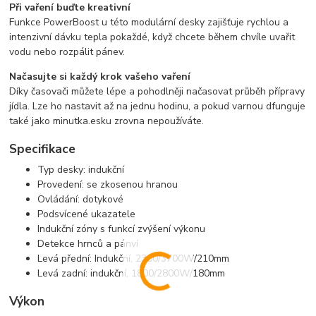
Při vaření buďte kreativní
Funkce PowerBoost u této modulární desky zajišťuje rychlou a
intenzivní dávku tepla pokaždé, když chcete během chvíle uvařit
vodu nebo rozpálit pánev.
Načasujte si každý krok vašeho vaření
Díky časovači můžete lépe a pohodlněji načasovat průběh přípravy
jídla. Lze ho nastavit až na jednu hodinu, a pokud varnou dfunguje
také jako minutka.esku zrovna nepoužíváte.
Specifikace
Typ desky: indukční
Provedení: se zkosenou hranou
Ovládání: dotykové
Podsvícené ukazatele
Indukční zóny s funkcí zvýšení výkonu
Detekce hrnců a pánví
Levá přední: Indukční, 2300/3700W/210mm
Levá zadní: indukční, 1800/2800W/180mm
Výkon