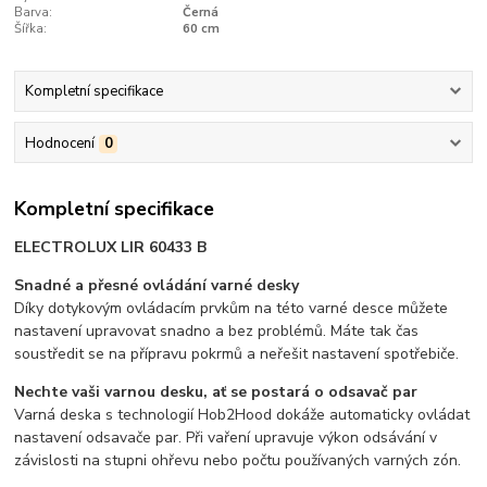
Barva:
Černá
Šířka:
60 cm
Kompletní specifikace
Hodnocení
0
Kompletní specifikace
ELECTROLUX LIR 60433 B
Snadné a přesné ovládání varné desky
Díky dotykovým ovládacím prvkům na této varné desce můžete
nastavení upravovat snadno a bez problémů. Máte tak čas
soustředit se na přípravu pokrmů a neřešit nastavení spotřebiče.
Nechte vaši varnou desku, ať se postará o odsavač par
Varná deska s technologií Hob2Hood dokáže automaticky ovládat
nastavení odsavače par. Při vaření upravuje výkon odsávání v
závislosti na stupni ohřevu nebo počtu používaných varných zón.