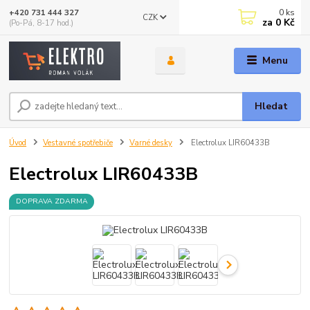
0
ks
+420 731 444 327
CZK
za
0 Kč
(Po-Pá, 8-17 hod.)
Menu
Hledat
Úvod
Vestavné spotřebiče
Varné desky
Electrolux LIR60433B
Electrolux LIR60433B
DOPRAVA ZDARMA