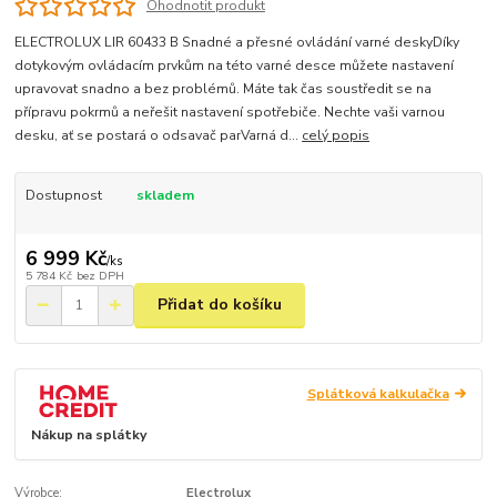
Ohodnotit produkt
ELECTROLUX LIR 60433 B Snadné a přesné ovládání varné deskyDíky
dotykovým ovládacím prvkům na této varné desce můžete nastavení
upravovat snadno a bez problémů. Máte tak čas soustředit se na
přípravu pokrmů a neřešit nastavení spotřebiče. Nechte vaši varnou
desku, ať se postará o odsavač parVarná d...
celý popis
Dostupnost
skladem
6 999 Kč
/
ks
5 784 Kč
bez DPH
Přidat do košíku
Splátková kalkulačka
Nákup na splátky
Výrobce:
Electrolux