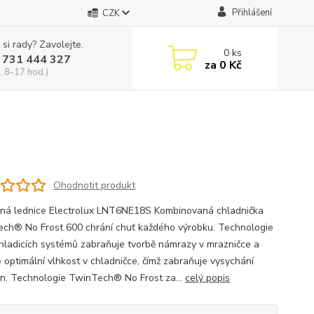
Přihlášení
CZK
 si rady? Zavolejte.
0
ks
 731 444 327
za
0 Kč
, 8-17 hod.)
Ohodnotit produkt
ná lednice Electrolux LNT6NE18S Kombinovaná chladnička
ch® No Frost 600 chrání chuť každého výrobku. Technologie
hladicích systémů zabraňuje tvorbě námrazy v mrazničce a
e optimální vlhkost v chladničce, čímž zabraňuje vysychání
in. Technologie TwinTech® No Frost za...
celý popis