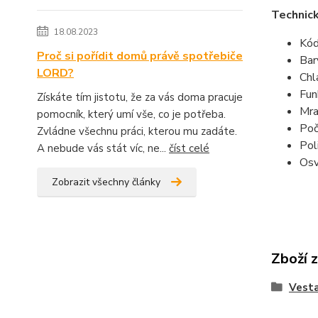
Technic
18.08.2023
Kód
Proč si pořídit domů právě spotřebiče
Bar
LORD?
Chl
Fun
Získáte tím jistotu, že za vás doma pracuje
Mra
pomocník, který umí vše, co je potřeba.
Poč
Zvládne všechnu práci, kterou mu zadáte.
Pol
A nebude vás stát víc, ne...
číst celé
Osv
Zobrazit všechny články
Zboží 
Vesta