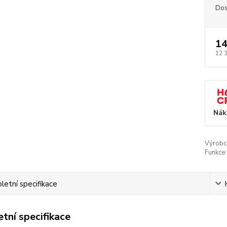
Dos
14
12 
Nák
Výrobc
Funkce:
etní specifikace
tní specifikace