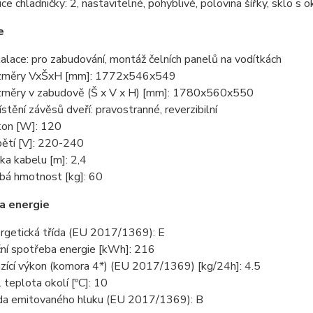
ice chladničky: 2, nastavitelné, pohyblivé, polovina šířky, sklo s 
e
talace: pro zabudování, montáž čelních panelů na vodítkách
změry VxŠxH [mm]: 1772x546x549
měry v zabudově (Š x V x H) [mm]: 1780x560x550
stění závěsů dveří: pravostranné, reverzibilní
kon [W]: 120
ětí [V]: 220-240
ka kabelu [m]: 2,4
bá hmotnost [kg]: 60
a energie
rgetická třída (EU 2017/1369): E
ní spotřeba energie [kWh]: 216
zící výkon (komora 4*) (EU 2017/1369) [kg/24h]: 4.5
. teplota okolí [ºC]: 10
da emitovaného hluku (EU 2017/1369): B