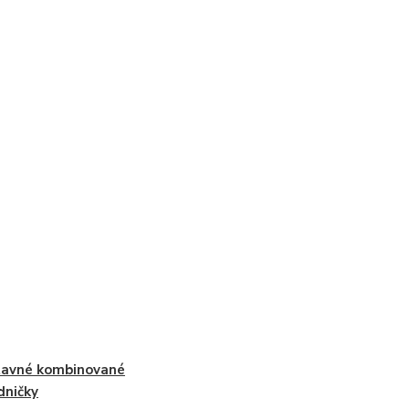
tavné kombinované
dničky