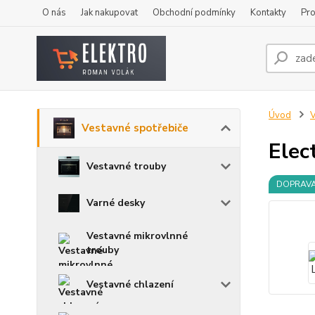
O nás
Jak nakupovat
Obchodní podmínky
Kontakty
Pro
Úvod
V
Vestavné spotřebiče
Elec
Vestavné trouby
DOPRAV
Varné desky
Vestavné mikrovlnné
trouby
Vestavné chlazení