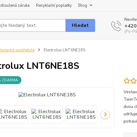
dloužená záruka
Recyklační poplatky
Blog
Nevíte
Hledat
+420
(Po-Pá
estavné spotřebiče
Electrolux LNT6NE18S
trolux LNT6NE18S
A ZDARMA
Vestav
TwinTe
dvou c
udržuj
potrav