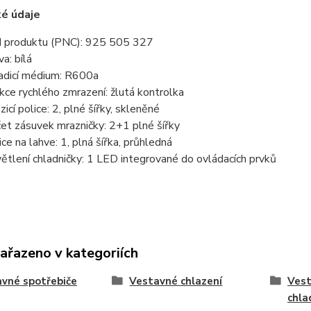
ké údaje
 produktu (PNC): 925 505 327
va: bílá
adicí médium: R600a
kce rychlého zmrazení: žlutá kontrolka
zicí police: 2, plné šířky, skleněné
et zásuvek mrazničky: 2+1 plné šířky
ice na lahve: 1, plná šířka, průhledná
ětlení chladničky: 1 LED integrované do ovládacích prvků
zařazeno v kategoriích
vné spotřebiče
Vestavné chlazení
Ves
chla