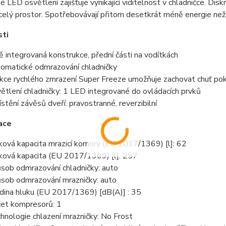
 LED osvětlení zajišťuje vynikající viditelnost v chladničce. Dis
elý prostor. Spotřebovávají přitom desetkrát méně energie než 
sti
ě integrovaná konstrukce, přední části na vodítkách
omatické odmrazování chladničky
kce rychlého zmrazení Super Freeze umožňuje zachovat chuť pok
ětlení chladničky: 1 LED integrované do ovládacích prvků
stění závěsů dveří: pravostranné, reverzibilní
ace
ková kapacita mrazicí komory (EU 2017/1369) [l]: 62
ková kapacita (EU 2017/1369) [l]: 257
sob odmrazování chladničky: auto
sob odmrazování mrazničky: auto
dina hluku (EU 2017/1369) [dB(A)] : 35
et kompresorů: 1
hnologie chlazení mrazničky: No Frost