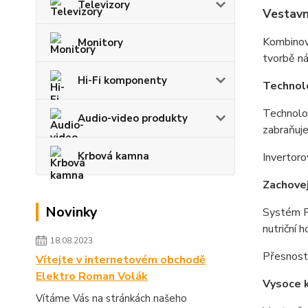
Televizory
Vestavn
Kombinov
Monitory
tvorbě ná
Hi-Fi komponenty
Technolo
Technolog
Audio-video produkty
zabraňuje
Krbová kamna
Invertoro
Zachovej
Novinky
Systém Fa
nutriční 
18.08.2023
Přesnost 
Vítejte v internetovém obchodě
Elektro Roman Volák
Vysoce k
Vítáme Vás na stránkách našeho