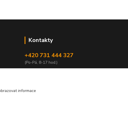
Kontakty
+420 731 444 327
(Po-Pá, 8-17 hod.)
obchod@volak.net
obrazovat informace
Vytvořeno na
Eshop-rychle.cz