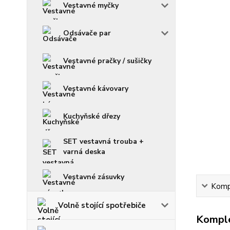
Vestavné myčky
Odsávače par
Vestavné pračky / sušičky
Vestavné kávovary
Kuchyňské dřezy
SET vestavná trouba +
varná deska
Vestavné zásuvky
Kompl
Volně stojící spotřebiče
Komple