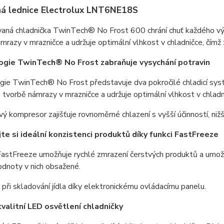
á lednice Electrolux LNT6NE18S
aná chladnička TwinTech® No Frost 600 chrání chuť každého výr
mrazy v mrazničce a udržuje optimální vlhkost v chladničce, čímž 
gie TwinTech® No Frost zabraňuje vysychání potravin
ie TwinTech® No Frost představuje dva pokročilé chladicí syst
 tvorbě námrazy v mrazničce a udržuje optimální vlhkost v chladni
vý kompresor zajišťuje rovnoměrné chlazení s vyšší účinností, nižš
te si ideální konzistenci produktů díky funkci FastFreeze
stFreeze umožňuje rychlé zmrazení čerstvých produktů a umožňuj
hodnoty v nich obsažené.
při skladování jídla díky elektronickému ovládacímu panelu.
valitní LED osvětlení chladničky