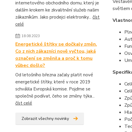
Vestavěné
internetového obchodního domu, který je
světlem c
dalším krokem ke zkvalitnění služeb našim
zákazníkům. Jako prodejci elektroniky...
číst
Vlastno
celé
Pln
18.08.2023
Aut
Energetické štítky se dočkaly změn.
Fun
Co z nich zákazníci nově vyčtou, jaká
Osv
označení se změnila a proč k tomu
Umí
vůbec došlo?
Specifik
Od letošního března začaly platit nové
energetické štítky, které v roce 2019
Cel
schválila Evropská komise. Pojďme se
Cel
společně podívat, čeho se změny týka...
Způ
číst celé
Způ
Hla
Zobrazit všechny novinky
Poč
Tec