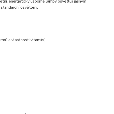
krétní, energeticky úsporné lampy osvětlují jasným
standardní osvětlení.
rmů a vlastnosti vitamínů