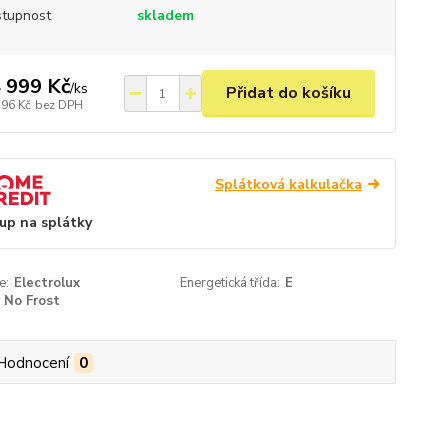
tupnost
skladem
 999 Kč
/
ks
Přidat do košíku
396 Kč
bez DPH
Splátková kalkulačka
up na splátky
e:
Electrolux
Energetická třída:
E
No Frost
Hodnocení
0