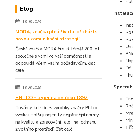
Pol
Blog
Instalac
18.08.2023
Ins
MORA, značka plná života, přichází s
Ro
novou komunikační strategií
Roz
Umí
Česká značka MORA žije již téměř 200 let
Pří
společně s vámi ve vaší domácnosti a
Nap
odpovídá všem vašim požadavkům.
číst
Dél
celé
Hru
Spotřeb
18.08.2023
PHILCO - legenda od roku 1892
Ene
Roč
Továrny, kde dnes výrobky značky Philco
Mra
vznikají, splňují nejen ty nejpřísnější normy
Min
na kvalitu a zpracování, ale i na ochranu
Tří
životního prostředí.
číst celé