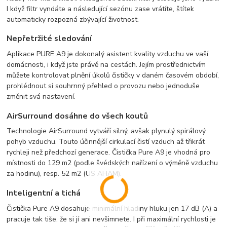
I když filtr vyndáte a následující sezónu zase vrátíte, štítek
automaticky rozpozná zbývající životnost.
Nepřetržité sledování
Aplikace PURE A9 je dokonalý asistent kvality vzduchu ve vaší
domácnosti, i když jste právě na cestách. Jejím prostřednictvím
můžete kontrolovat plnění úkolů čističky v daném časovém období,
prohlédnout si souhrnný přehled o provozu nebo jednoduše
změnit svá nastavení.
AirSurround dosáhne do všech koutů
Technologie AirSurround vytváří silný, avšak plynulý spirálový
pohyb vzduchu. Touto účinnější cirkulací čistí vzduch až třikrát
rychleji než předchozí generace. Čistička Pure A9 je vhodná pro
místnosti do 129 m2 (podle švédských nařízení o výměně vzduchu
za hodinu), resp. 52 m2 (US AHAM).
Inteligentní a tichá
Čistička Pure A9 dosahuje minimální hladiny hluku jen 17 dB (A) a
pracuje tak tiše, že si jí ani nevšimnete. I při maximální rychlosti je