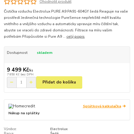
Ohodnotit produkt
Čistička vzduchu Electrolux PURE A9 PA91-604GY šedá Reaguje na vaše
prostředí Jedinečná technologie PureSense nepřetržitě měří kvalitu
vnitřního a vnějšího vzduchu a automaticky upravuje míru čištění tak,
abyste se vraceli do zdravé domácnosti. Filtrace na míru vašim
potřebám Přizpůsobte si Pure A9 ...
celý popis
Dostupnost
skladem
9 499 Kč
/
ks
7 850 Kč
bez DPH
Přidat do košíku
Splátková kalkulačka
Nákup na splátky
Výrobce:
Electrolux
Barva:
Šedá