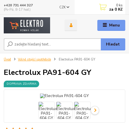
0
ks
+420 731 444 327
CZK
za
0 Kč
(Po-Pá, 8-17 hod.)
Menu
Hledat
Úvod
Volně stojící spotřebiče
Electrolux PA91-604 GY
Electrolux PA91-604 GY
DOPRAVA ZDARMA