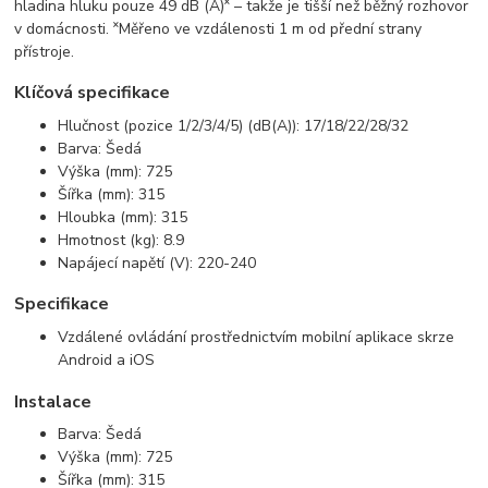
hladina hluku pouze 49 dB (A)˟ – takže je tišší než běžný rozhovor
v domácnosti. ˟Měřeno ve vzdálenosti 1 m od přední strany
přístroje.
Klíčová specifikace
Hlučnost (pozice 1/2/3/4/5) (dB(A)): 17/18/22/28/32
Barva: Šedá
Výška (mm): 725
Šířka (mm): 315
Hloubka (mm): 315
Hmotnost (kg): 8.9
Napájecí napětí (V): 220-240
Specifikace
Vzdálené ovládání prostřednictvím mobilní aplikace skrze
Android a iOS
Instalace
Barva: Šedá
Výška (mm): 725
Šířka (mm): 315