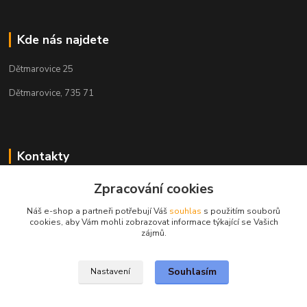
Kde nás najdete
Dětmarovice 25
Dětmarovice, 735 71
Kontakty
+420 731 444 327
Zpracování cookies
(Po-Pá, 8-17 hod.)
Náš e-shop a partneři potřebují Váš
souhlas
s použitím souborů
cookies, aby Vám mohli zobrazovat informace týkající se Vašich
obchod@volak.net
zájmů.
Souhlasím
Nastavení