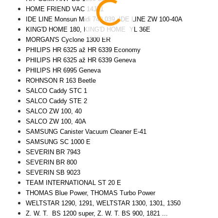
HOME FRIEND VAC 14J21
IDE LINE Monsun Midi 740.039, IDE LINE ZW 100-40A
KING'D HOME 180, KING'D HOME YL 36E
MORGAN'S Cyclone 1300 ER
PHILIPS HR 6325 až HR 6339 Economy
PHILIPS HR 6325 až HR 6339 Geneva
PHILIPS HR 6995 Geneva
ROHNSON R 163 Beetle
SALCO Caddy STC 1
SALCO Caddy STE 2
SALCO ZW 100, 40
SALCO ZW 100, 40A
SAMSUNG Canister Vacuum Cleaner E-41
SAMSUNG SC 1000 E
SEVERIN BR 7943
SEVERIN BR 800
SEVERIN SB 9023
TEAM INTERNATIONAL ST 20 E
THOMAS Blue Power, THOMAS Turbo Power
WELTSTAR 1290, 1291, WELTSTAR 1300, 1301, 1350
Z. W. T. BS 1200 super, Z. W. T. BS 900, 1821 ...