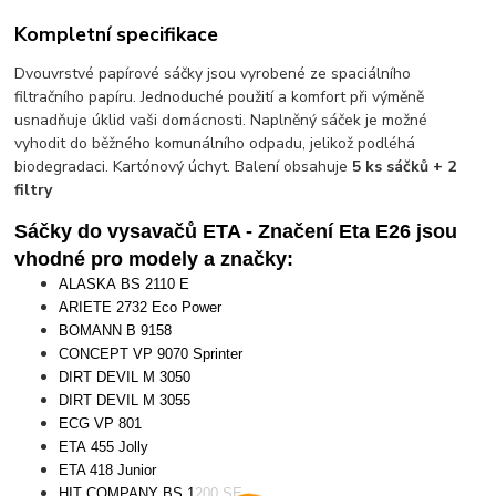
Kompletní specifikace
Dvouvrstvé papírové sáčky jsou vyrobené ze spaciálního
filtračního papíru. Jednoduché použití a komfort při výměně
usnadňuje úklid vaši domácnosti. Naplněný sáček je možné
vyhodit do běžného komunálního odpadu, jelikož podléhá
biodegradaci. Kartónový úchyt. Balení obsahuje
5 ks sáčků + 2
filtry
Sáčky do vysavačů ETA - Značení Eta E26 jsou
vhodné pro modely a značky:
ALASKA
BS 2110 E
ARIETE 2732 Eco Power
BOMANN B 9158
CONCEPT VP 9070 Sprinter
DIRT DEVIL M 3050
DIRT DEVIL M 3055
ECG VP 801
ETA 455 Jolly
ETA 418 Junior
HIT COMPANY BS 1200 SE