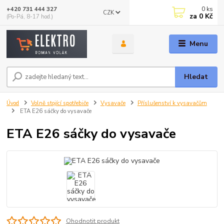
0
ks
+420 731 444 327
CZK
za
0 Kč
(Po-Pá, 8-17 hod.)
Menu
Hledat
Úvod
Volně stojící spotřebiče
Vysavače
Příslušenství k vysavačům
ETA E26 sáčky do vysavače
ETA E26 sáčky do vysavače
Ohodnotit produkt