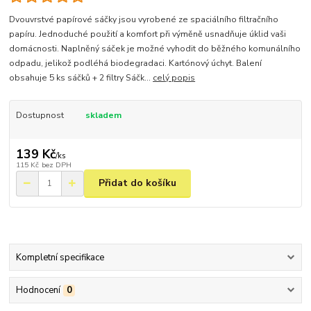
Dvouvrstvé papírové sáčky jsou vyrobené ze spaciálního filtračního
papíru. Jednoduché použití a komfort při výměně usnadňuje úklid vaši
domácnosti. Naplněný sáček je možné vyhodit do běžného komunálního
odpadu, jelikož podléhá biodegradaci. Kartónový úchyt. Balení
obsahuje 5 ks sáčků + 2 filtry Sáčk...
celý popis
Dostupnost
skladem
139 Kč
/
ks
115 Kč
bez DPH
Přidat do košíku
Kompletní specifikace
Hodnocení
0