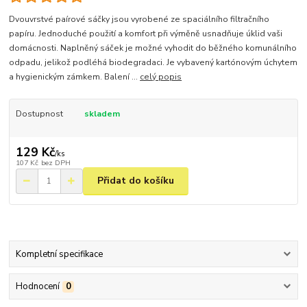
Dvouvrstvé paírové sáčky jsou vyrobené ze spaciálního filtračního
papíru. Jednoduché použití a komfort při výměně usnadňuje úklid vaši
domácnosti. Naplněný sáček je možné vyhodit do běžného komunálního
odpadu, jelikož podléhá biodegradaci. Je vybavený kartónovým úchytem
a hygienickým zámkem. Balení ...
celý popis
Dostupnost
skladem
129 Kč
/
ks
107 Kč
bez DPH
Přidat do košíku
Kompletní specifikace
Hodnocení
0