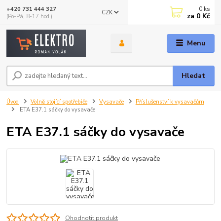
0
ks
+420 731 444 327
CZK
za
0 Kč
(Po-Pá, 8-17 hod.)
Menu
Hledat
Úvod
Volně stojící spotřebiče
Vysavače
Příslušenství k vysavačům
ETA E37.1 sáčky do vysavače
ETA E37.1 sáčky do vysavače
Ohodnotit produkt