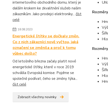
Uhl
internetového obchodního domu, který je
dalším krokem ke zkvalitnění služeb našim
Rozměry
zákazníkům. Jako prodejci elektroniky...
číst
celé
Hmo
Výš
18.08.2023
Šíř
Energetické štítky se dočkaly změn.
Hlo
Co z nich zákazníci nově vyčtou, jaká
označení se změnila a proč k tomu
Rozměry 
vůbec došlo?
Hmo
Od letošního března začaly platit nové
Výš
energetické štítky, které v roce 2019
Šíř
schválila Evropská komise. Pojďme se
Hlo
společně podívat, čeho se změny týka...
Hmo
číst celé
Zobrazit všechny novinky