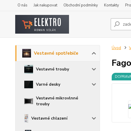
O nás
Jak nakupovat
Obchodní podmínky
Kontakty
Pro
Úvod
V
Vestavné spotřebiče
Fago
Vestavné trouby
DOPRAV
Varné desky
Vestavné mikrovlnné
trouby
Vestavné chlazení