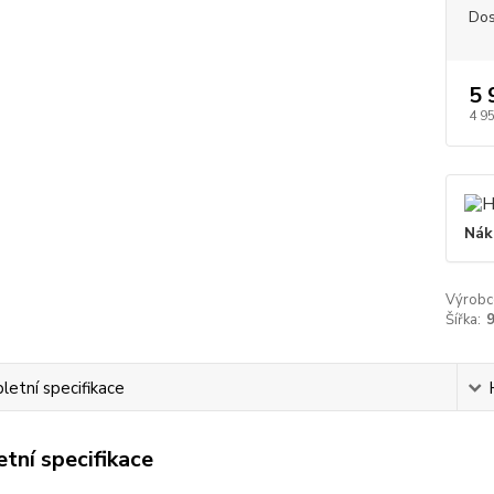
Dos
5 
4 9
Nák
Výrobc
Šířka:
etní specifikace
tní specifikace