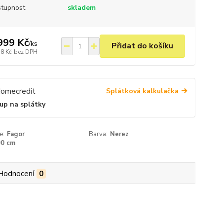
tupnost
skladem
999 Kč
/
ks
Přidat do košíku
58 Kč
bez DPH
Splátková kalkulačka
up na splátky
e:
Fagor
Barva:
Nerez
90 cm
Hodnocení
0