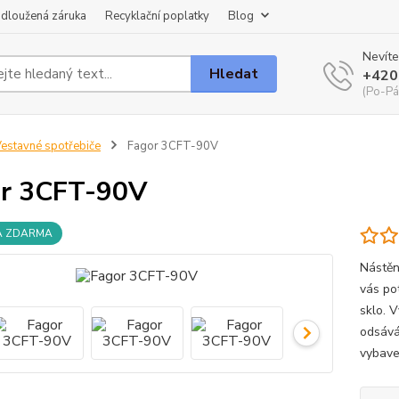
dloužená záruka
Recyklační poplatky
Blog
Nevíte
Hledat
+420
(Po-Pá
estavné spotřebiče
Fagor 3CFT-90V
r 3CFT-90V
A ZDARMA
Nástěn
vás po
sklo. V
odsává
vybave