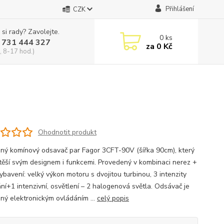
Přihlášení
CZK
 si rady? Zavolejte.
0
ks
 731 444 327
za
0 Kč
, 8-17 hod.)
Ohodnotit produkt
ný komínový odsavač par Fagor 3CFT-90V (šířka 90cm), který
těší svým designem i funkcemi. Provedený v kombinaci nerez +
ybavení: velký výkon motoru s dvojitou turbinou, 3 intenzity
ní+1 intenzivní, osvětlení – 2 halogenová světla. Odsávač je
ný elektronickým ovládáním ...
celý popis