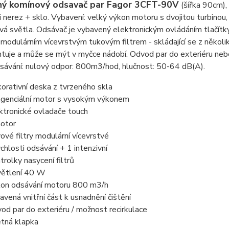
ný komínový odsavač par Fagor 3CFT-90V
(šířka 90cm),
 nerez + sklo. Vybavení: velký výkon motoru s dvojitou turbinou, 
á světla. Odsávač je vybavený elektronickým ovládáním tlačítky
odulárním vícevrstvým tukovým filtrem - skládající se z někol
uje a může se mýt v myčce nádobí. Odvod par do exteriéru nebo 
sávání: nulový odpor: 800m3/hod, hlučnost: 50-64 dB(A).
orativní deska z tvrzeného skla
genciální motor s vysokým výkonem
ktronické ovladače touch
otor
ové filtry modulární vícevrstvé
ychlosti odsávání + 1 intenzivní
trolky nasycení filtrů
ětlení 40 W
on odsávání motoru 800 m3/h
avená vnitřní část k usnadnění čištění
od par do exteriéru / možnost recirkulace
tná klapka