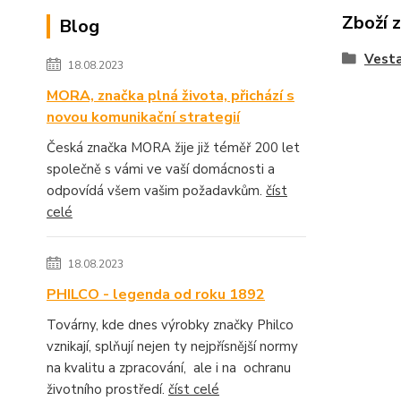
Zboží 
Blog
Vesta
18.08.2023
MORA, značka plná života, přichází s
novou komunikační strategií
Česká značka MORA žije již téměř 200 let
společně s vámi ve vaší domácnosti a
odpovídá všem vašim požadavkům.
číst
celé
18.08.2023
PHILCO - legenda od roku 1892
Továrny, kde dnes výrobky značky Philco
vznikají, splňují nejen ty nejpřísnější normy
na kvalitu a zpracování, ale i na ochranu
životního prostředí.
číst celé