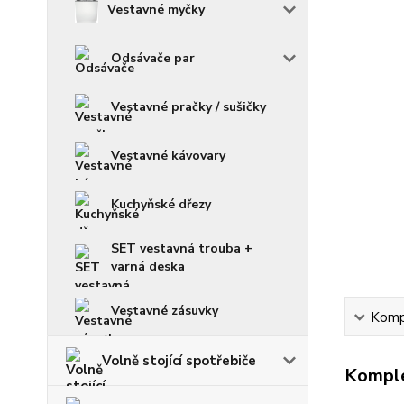
Vestavné myčky
Odsávače par
Vestavné pračky / sušičky
Vestavné kávovary
Kuchyňské dřezy
SET vestavná trouba +
varná deska
Vestavné zásuvky
Kompl
Volně stojící spotřebiče
Komple