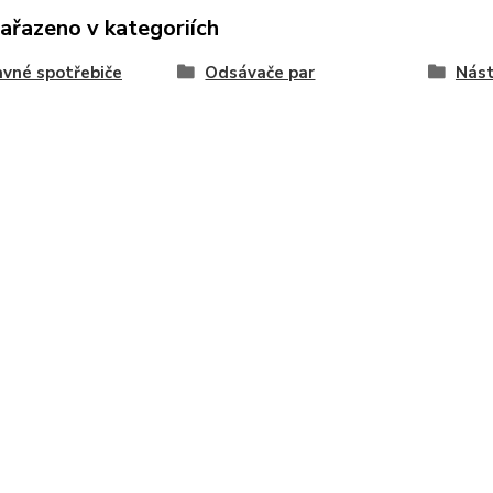
zařazeno v kategoriích
vné spotřebiče
Odsávače par
Nást