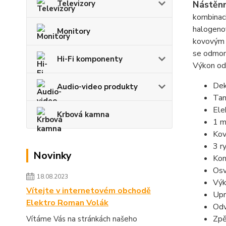
Nástěn
Televizory
kombinaci
halogenov
Monitory
kovovým m
se odmont
Hi-Fi komponenty
Výkon od
Dek
Audio-video produkty
Tan
Ele
Krbová kamna
1 m
Kov
3 r
Novinky
Kon
Osv
18.08.2023
Výk
Vítejte v internetovém obchodě
Upr
Elektro Roman Volák
Odv
Zpě
Vítáme Vás na stránkách našeho