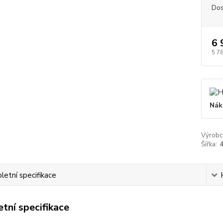
Dos
6 
5 7
Nák
Výrobc
Šířka:
etní specifikace
tní specifikace