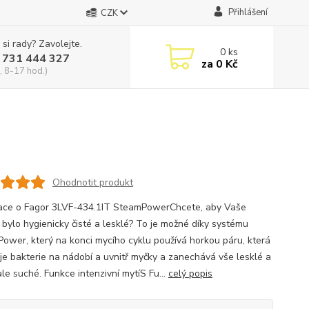
Přihlášení
CZK
 si rady? Zavolejte.
0
ks
 731 444 327
za
0 Kč
, 8-17 hod.)
Ohodnotit produkt
ace o Fagor 3LVF-434.1IT SteamPowerChcete, aby Vaše
 bylo hygienicky čisté a lesklé? To je možné díky systému
ower, který na konci mycího cyklu používá horkou páru, která
je bakterie na nádobí a uvnitř myčky a zanechává vše lesklé a
le suché. Funkce intenzivní mytíS Fu...
celý popis