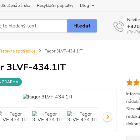
dloužená záruka
Recyklační poplatky
Blog
Nevíte
Hledat
+420
(Po-Pá
estavné spotřebiče
Fagor 3LVF-434.1IT
r 3LVF-434.1IT
A ZDARMA
Inform
nádobí
SteamP
reduku
dokona