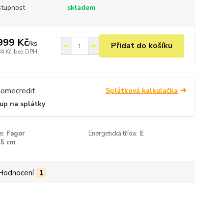
tupnost
skladem
999 Kč
/
ks
Přidat do košíku
84 Kč
bez DPH
Splátková kalkulačka
up na splátky
e:
Fagor
Energetická třída:
E
45 cm
Hodnocení
1