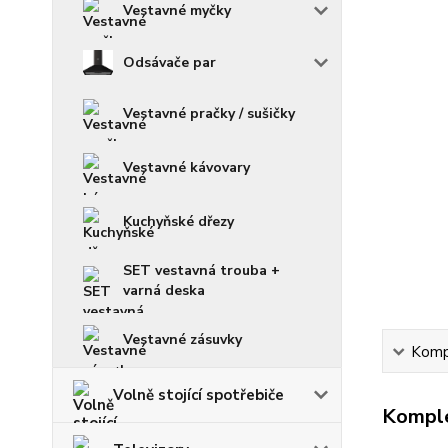
Vestavné myčky
Odsávače par
Vestavné pračky / sušičky
Vestavné kávovary
Kuchyňské dřezy
SET vestavná trouba +
varná deska
Vestavné zásuvky
Kompl
Volně stojící spotřebiče
Komple