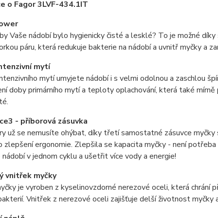
e o Fagor 3LVF-434.1IT
ower
by Vaše nádobí bylo hygienicky čisté a lesklé? To je možné dík
orkou páru, která redukuje bakterie na nádobí a uvnitř myčky a z
ntenzivní mytí
intenzivního mytí umyjete nádobí i s velmi odolnou a zaschlou š
ní doby primárního mytí a teploty oplachování, která také mírně p
té.
e3 - příborová zásuvka
ry už se nemusíte ohýbat, díky třetí samostatné zásuvce myčky s
 zlepšení ergonomie. Zlepšila se kapacita myčky - není potřeba 
 nádobí v jednom cyklu a ušetřit více vody a energie!
ý vnitřek myčky
yčky je vyroben z kyselinovzdorné nerezové oceli, která chrání 
akterií. Vnitřek z nerezové oceli zajišťuje delší životnost myčky