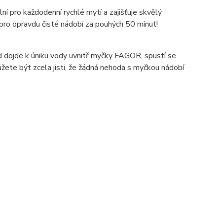
í pro každodenní rychlé mytí a zajišťuje skvělý
 pro opravdu čisté nádobí za pouhých 50 minut!
 dojde k úniku vody uvnitř myčky FAGOR, spustí se
ete být zcela jisti, že žádná nehoda s myčkou nádobí