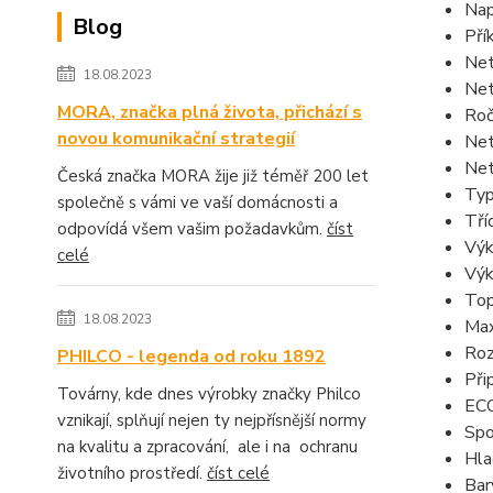
Nap
Blog
Pří
Net
18.08.2023
Net
MORA, značka plná života, přichází s
Roč
novou komunikační strategií
Net
Net
Česká značka MORA žije již téměř 200 let
Typ
společně s vámi ve vaší domácnosti a
Tří
odpovídá všem vašim požadavkům.
číst
Výk
celé
Výk
Top
18.08.2023
Max
Roz
PHILCO - legenda od roku 1892
Při
Továrny, kde dnes výrobky značky Philco
ECO
vznikají, splňují nejen ty nejpřísnější normy
Spo
na kvalitu a zpracování, ale i na ochranu
Hla
životního prostředí.
číst celé
Bar