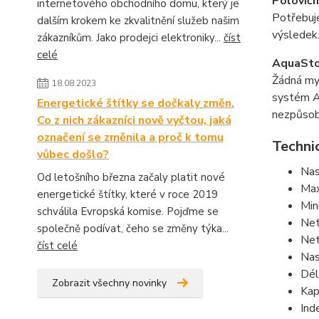
Polovičn
internetového obchodního domu, který je
Potřebuje
dalším krokem ke zkvalitnění služeb našim
výsledek.
zákazníkům. Jako prodejci elektroniky...
číst
celé
AquaSt
Žádná my
18.08.2023
systém Aq
Energetické štítky se dočkaly změn.
nezpůsob
Co z nich zákazníci nově vyčtou, jaká
označení se změnila a proč k tomu
Techni
vůbec došlo?
Nas
Od letošního března začaly platit nové
Max
energetické štítky, které v roce 2019
Min
schválila Evropská komise. Pojďme se
Net
společně podívat, čeho se změny týka...
Net
číst celé
Nas
Dél
Zobrazit všechny novinky
Kap
Inde