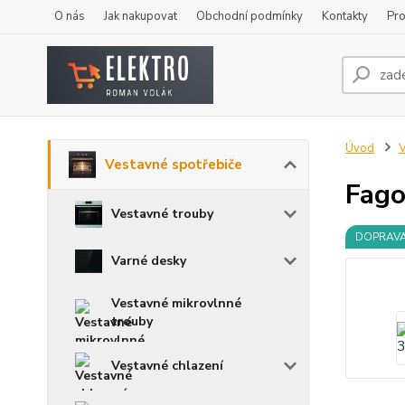
O nás
Jak nakupovat
Obchodní podmínky
Kontakty
Pro
Úvod
V
Vestavné spotřebiče
Fago
Vestavné trouby
DOPRAV
Varné desky
Vestavné mikrovlnné
trouby
Vestavné chlazení