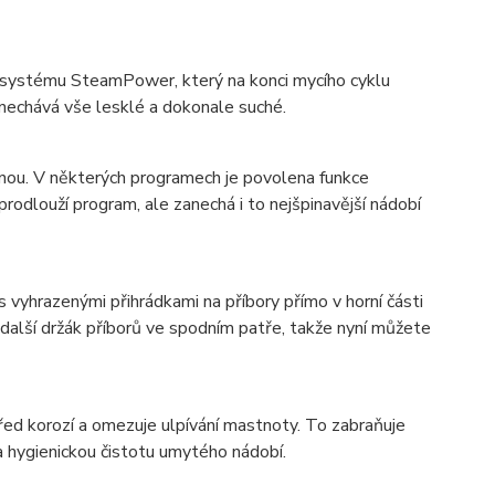
y systému SteamPower, který na konci mycího cyklu
anechává vše lesklé a dokonale suché.
pínou. V některých programech je povolena funkce
rodlouží program, ale zanechá i to nejšpinavější nádobí
 vyhrazenými přihrádkami na příbory přímo v horní části
další držák příborů ve spodním patře, takže nyní můžete
před korozí a omezuje ulpívání mastnoty. To zabraňuje
 a hygienickou čistotu umytého nádobí.