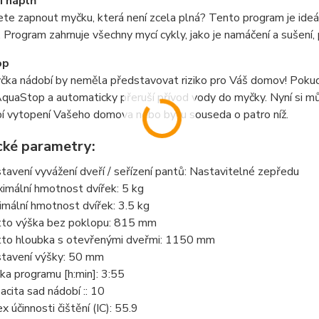
í náplň
te zapnout myčku, která není zcela plná? Tento program je ideáln
 Program zahrnuje všechny mycí cykly, jako je namáčení a sušení,
op
čka nádobí by neměla představovat riziko pro Váš domov! Pokud
uaStop a automaticky přeruší přívod vody do myčky. Nyní si můž
í vytopení Vašeho domova nebo bytu souseda o patro níž.
cké parametry:
tavení vyvážení dveří / seřízení pantů: Nastavitelné zepředu
imální hmotnost dvířek: 5 kg
imální hmotnost dvířek: 3.5 kg
to výška bez poklopu: 815 mm
to hloubka s otevřenými dveřmi: 1150 mm
tavení výšky: 50 mm
ka programu [h:min]: 3:55
acita sad nádobí :: 10
x účinnosti čištění (IC): 55.9