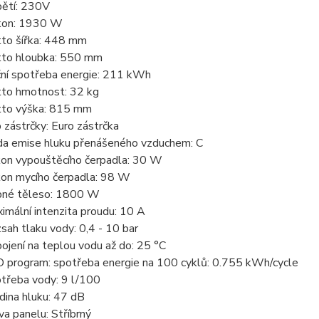
ětí: 230V
kon: 1930 W
to šířka: 448 mm
to hloubka: 550 mm
ní spotřeba energie: 211 kWh
to hmotnost: 32 kg
to výška: 815 mm
 zástrčky: Euro zástrčka
da emise hluku přenášeného vzduchem: C
on vypouštěcího čerpadla: 30 W
on mycího čerpadla: 98 W
né těleso: 1800 W
imální intenzita proudu: 10 A
sah tlaku vody: 0,4 - 10 bar
pojení na teplou vodu až do: 25 °C
 program: spotřeba energie na 100 cyklů: 0.755 kWh/cycle
třeba vody: 9 l/100
dina hluku: 47 dB
va panelu: Stříbrný