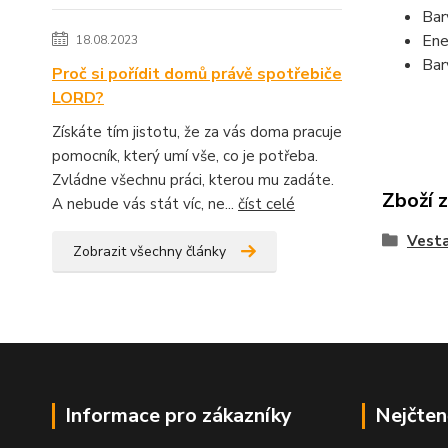
Bar
Ene
18.08.2023
Bar
Proč si pořídit domů právě spotřebiče
LORD?
Získáte tím jistotu, že za vás doma pracuje
pomocník, který umí vše, co je potřeba.
Zvládne všechnu práci, kterou mu zadáte.
Zboží 
A nebude vás stát víc, ne...
číst celé
Vesta
Zobrazit všechny články
Informace pro zákazníky
Nejčten