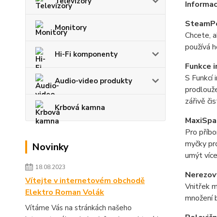
Televizory
Informac
SteamP
Monitory
Chcete, a
používá h
Hi-Fi komponenty
Funkce i
S Funkcí 
Audio-video produkty
prodlouže
zářivě čis
Krbová kamna
MaxiSpac
Pro příbo
myčky pro
Novinky
umýt více
18.08.2023
Nerezov
Vítejte v internetovém obchodě
Vnitřek m
Elektro Roman Volák
množení b
Vítáme Vás na stránkách našeho