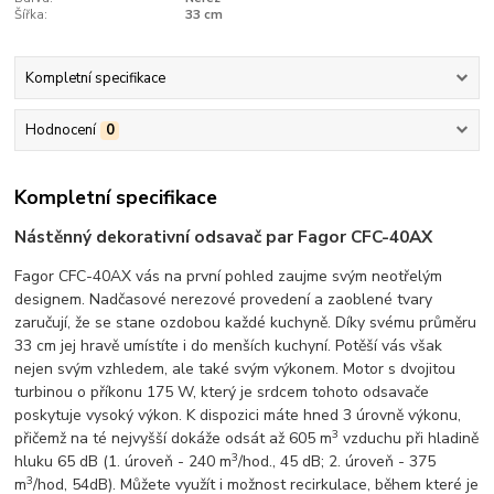
Šířka:
33 cm
Kompletní specifikace
Hodnocení
0
Kompletní specifikace
Nástěnný dekorativní odsavač par Fagor CFC-40AX
Fagor CFC-40AX
vás na první pohled zaujme svým neotřelým
designem. Nadčasové nerezové provedení a zaoblené tvary
zaručují, že se stane ozdobou každé kuchyně. Díky svému průměru
33 cm jej hravě umístíte i do menších kuchyní. Potěší vás však
nejen svým vzhledem, ale také svým výkonem. Motor s dvojitou
turbinou o příkonu 175 W, který je srdcem tohoto odsavače
poskytuje vysoký výkon. K dispozici máte hned 3 úrovně výkonu,
3
přičemž na té nejvyšší dokáže odsát až 605 m
vzduchu při hladině
3
hluku 65 dB (1. úroveň - 240 m
/hod., 45 dB; 2. úroveň - 375
3
m
/hod, 54dB). Můžete využít i možnost recirkulace, během které je