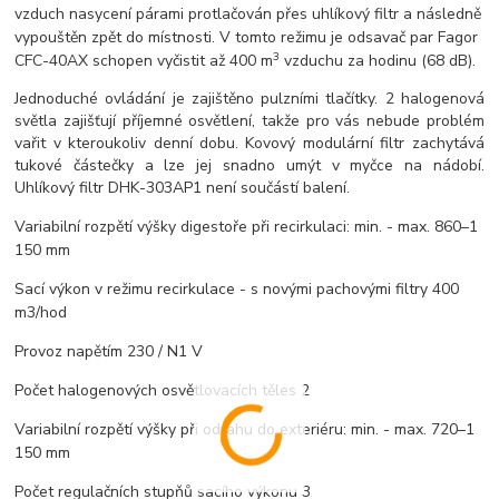
vzduch nasycení párami protlačován přes uhlíkový filtr a následně
vypouštěn zpět do místnosti. V tomto režimu je odsavač par Fagor
3
CFC-40AX schopen vyčistit až 400 m
vzduchu za hodinu (68 dB).
Jednoduché ovládání je zajištěno pulzními tlačítky. 2 halogenová
světla zajišťují příjemné osvětlení, takže pro vás nebude problém
vařit v kteroukoliv denní dobu. Kovový modulární filtr zachytává
tukové částečky a lze jej snadno umýt v myčce na nádobí.
Uhlíkový filtr DHK-303AP1 není součástí balení.
Variabilní rozpětí výšky digestoře při recirkulaci: min. - max. 860–1
150 mm
Sací výkon v režimu recirkulace - s novými pachovými filtry 400
m3/hod
Provoz napětím 230 / N1 V
Počet halogenových osvětlovacích těles 2
Variabilní rozpětí výšky při odtahu do exteriéru: min. - max. 720–1
150 mm
Počet regulačních stupňů sacího výkonu 3