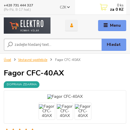
0
ks
+420 731 444 327
CZK
za
0 Kč
(Po-Pá, 8-17 hod.)
Menu
Hledat
Úvod
Vestavné spotřebiče
Fagor CFC-40AX
Fagor CFC-40AX
DOPRAVA ZDARMA