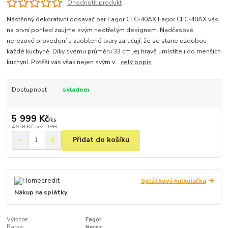
Ohodnotit produkt
Nástěnný dekorativní odsavač par Fagor CFC-40AX Fagor CFC-40AX vás
na první pohled zaujme svým neotřelým designem. Nadčasové
nerezové provedení a zaoblené tvary zaručují, že se stane ozdobou
každé kuchyně. Díky svému průměru 33 cm jej hravě umístíte i do menších
kuchyní. Potěší vás však nejen svým v...
celý popis
Dostupnost
skladem
5 999 Kč
/
ks
4 958 Kč
bez DPH
Přidat do košíku
Splátková kalkulačka
Nákup na splátky
Výrobce:
Fagor
Barva:
Nerez