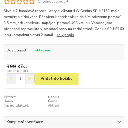
Ohodnotit produkt
Skvělé 2-kanálové reproduktory o výkonu 4 W Genius SP-HF160, malé
rozměry a nízká váha. Připojení k notebooku a dalším zařízením pomocí
3,5 mm jack konektoru, napájení pomocí USB vstupu. Vhodné jako
přenosné reproduktory, ovládací prvky na zadní straně. Genius SP-HF160
jsou kompaktní aktivní 2-kanál...
celý popis
Dostupnost
skladem
399 Kč
/
ks
330 Kč
bez DPH
Přidat do košíku
Výrobce:
Genius
Barva:
Černá
Typ reproduktorů:
Aktivní
Kompletní specifikace