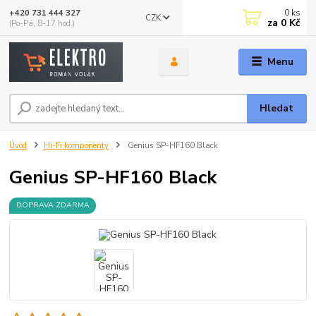
0
ks
+420 731 444 327
CZK
za
0 Kč
(Po-Pá, 8-17 hod.)
Menu
Hledat
Úvod
Hi-Fi komponenty
Genius SP-HF160 Black
Genius SP-HF160 Black
DOPRAVA ZDARMA