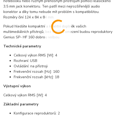
notebooku nebo různým přenosným přístrojům pomocí klasického
3,5 mm jack konektoru. Ten patří mezi nejrozšířenější audio
konektor a díky tomu nebude mít problém s kompatibilitou.
Rozměry činí 124 x 84 x 84 mm.
Pokud hledáte kompaktní a kvalitní doplněk vašich
multimediálních přístrojů, bez většího omezení budou reproduktory
Genius SP- HF 160 dobrou volbou.
Technické parametry
Celkový výkon RMS [W]: 4
Rozhraní: USB
Ovládání: na přístroji
Frekvenční rozsah [Hz]: 160
Frekvenční rozsah [kHz]: 18
Výstupní výkon
Celkový výkon RMS [W]: 4
Základní parametry
Konfigurace reproduktorů: 2