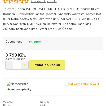
Ohodnotit produkt
Televize Gogen TVL32980WHITERR, LED LED PANEL Úhlopříčka 81 cm
Rozlišení 1366×768 pxl Jas 500 (cd/m2) Dynamický kontrastní poměr 100
000:1 Doba odezvy 5 ms Pozorovací úhly (hor./ver.) 178°/178° RECORD
READY Nahrávání DVB-T vysílání na externí HDD nebo Flash Disk
Způsoby nahrávání: Timer, výběr progr...
celý popis
Dostupnost
skladem
3 799 Kč
/
ks
3 140 Kč
bez DPH
Přidat do košíku
Splátková kalkulačka
Nákup na splátky
Výrobce:
GoGEN
Barva:
Bílá