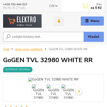
0
ks
+420 731 444 327
CZK
za
0 Kč
(Po-Pá, 8-17 hod.)
Menu
Hledat
Úvod
Volně stojící spotřebiče
GoGEN TVL 32980 WHITE RR
GoGEN TVL 32980 WHITE RR
DOPRAVA ZDARMA