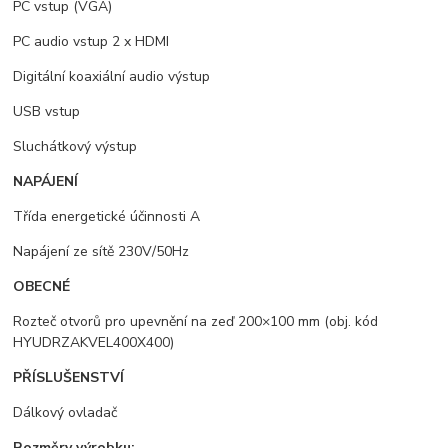
PC vstup (VGA)
PC audio vstup 2 x HDMI
Digitální koaxiální audio výstup
USB vstup
Sluchátkový výstup
NAPÁJENÍ
Třída energetické účinnosti A
Napájení ze sítě 230V/50Hz
OBECNÉ
Rozteč otvorů pro upevnění na zeď 200×100 mm (obj. kód
HYUDRZAKVEL400X400)
PŘÍSLUŠENSTVÍ
Dálkový ovladač
Rozměry výrobku: