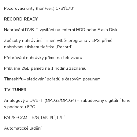
Pozorovací úhly (hor./ver.) 178°/178°
RECORD READY
Nahrávání DVB-T vysílání na externí HDD nebo Flash Disk
Způsoby nahrávání: Timer, výběr programu v EPG, přímé
nahrávání stiskem tlačítka „Record“
Přehrávání nahrávky přímo na televizoru
Přibližne 2GB paměti na 1 hodinu záznamu
Timeshift – sledování pořadů s časovým posunem
TV TUNER
Analogový a DVB-T (MPEG2/MPEG4) – zabudovaný digitální tuner
s podporou EPG
PAL/SECAM – B/G, D/K, I/I´, L/L´
Automatické ladění