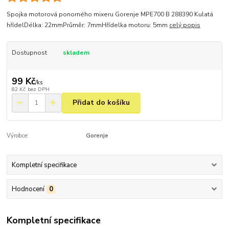
Spojka motorová ponorného mixeru Gorenje MPE700 B 288390 Kulatá
hřídelDélka: 22mmPrůměr: 7mmHřídelka motoru: 5mm
celý popis
Dostupnost
skladem
99 Kč
/
ks
82 Kč
bez DPH
Přidat do košíku
Výrobce:
Gorenje
Kompletní specifikace
Hodnocení
0
Kompletní specifikace