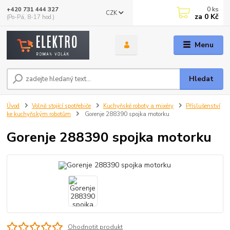
0
ks
+420 731 444 327
CZK
za
0 Kč
(Po-Pá, 8-17 hod.)
Menu
Hledat
Úvod
Volně stojící spotřebiče
Kuchyňské roboty a mixéry
Příslušenství
ke kuchyňským robotům
Gorenje 288390 spojka motorku
Gorenje 288390 spojka motorku
Ohodnotit produkt