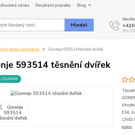
dloužená záruka
Recyklační poplatky
Blog
Nevíte
Hledat
+420
(Po-Pá
olně stojící spotřebiče
Gorenje 593514 těsnění dvířek
nje 593514 těsnění dvířek
A ZDARMA
Těsněn
GORENJ
Vhodné
E34, 1
13VD, 
popis