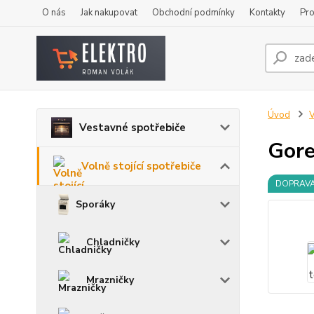
O nás
Jak nakupovat
Obchodní podmínky
Kontakty
Pro
Úvod
V
Vestavné spotřebiče
Gore
Volně stojící spotřebiče
DOPRAV
Sporáky
Chladničky
Mrazničky