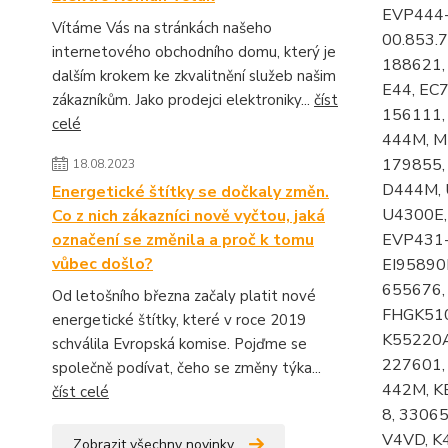
Vítáme Vás na stránkách našeho
internetového obchodního domu, který je
dalším krokem ke zkvalitnění služeb našim
zákazníkům. Jako prodejci elektroniky...
číst
celé
18.08.2023
Energetické štítky se dočkaly změn.
Co z nich zákazníci nově vyčtou, jaká
označení se změnila a proč k tomu
vůbec došlo?
Od letošního března začaly platit nové
energetické štítky, které v roce 2019
schválila Evropská komise. Pojďme se
společně podívat, čeho se změny týka...
číst celé
Zobrazit všechny novinky