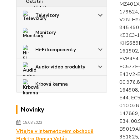
Televizory
Monitory
Hi-Fi komponenty
Audio-video produkty
Krbová kamna
Novinky
18.08.2023
Vítejte v internetovém obchodě
Elektro Roman Volák