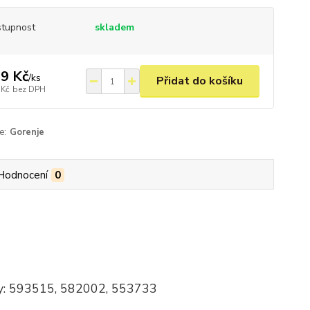
tupnost
skladem
9 Kč
/
ks
Přidat do košíku
 Kč
bez DPH
e:
Gorenje
Hodnocení
0
ódy: 593515, 582002, 553733