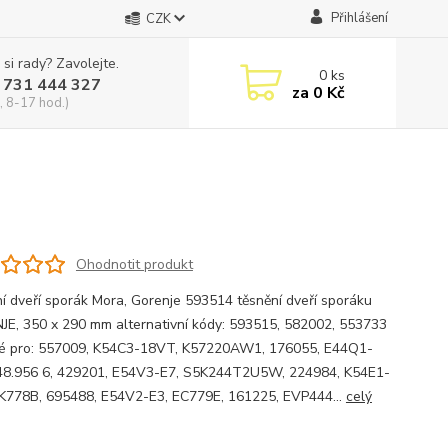
Přihlášení
CZK
 si rady? Zavolejte.
0
ks
 731 444 327
za
0 Kč
, 8-17 hod.)
Ohodnotit produkt
í dveří sporák Mora, Gorenje 593514 těsnění dveří sporáku
E, 350 x 290 mm alternativní kódy: 593515, 582002, 553733
 pro: 557009, K54C3-18VT, K57220AW1, 176055, E44Q1-
48.956 6, 429201, E54V3-E7, S5K244T2U5W, 224984, K54E1-
K778B, 695488, E54V2-E3, EC779E, 161225, EVP444...
celý