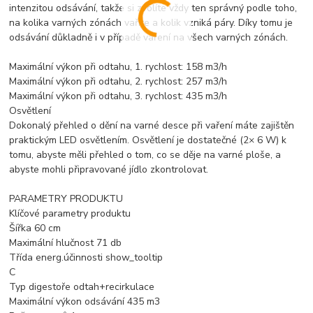
intenzitou odsávání, takže si zvolíte vždy ten správný podle toho,
na kolika varných zónách vaříte a kolik vzniká páry. Díky tomu je
odsávání důkladně i v případě vaření na všech varných zónách.
Maximální výkon při odtahu, 1. rychlost: 158 m3/h
Maximální výkon při odtahu, 2. rychlost: 257 m3/h
Maximální výkon při odtahu, 3. rychlost: 435 m3/h
Osvětlení
Dokonalý přehled o dění na varné desce při vaření máte zajištěn
praktickým LED osvětlením. Osvětlení je dostatečné (2× 6 W) k
tomu, abyste měli přehled o tom, co se děje na varné ploše, a
abyste mohli připravované jídlo zkontrolovat.
PARAMETRY PRODUKTU
Klíčové parametry produktu
Šířka 60 cm
Maximální hlučnost 71 db
Třída energ.účinnosti show_tooltip
C
Typ digestoře odtah+recirkulace
Maximální výkon odsávání 435 m3