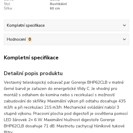
Styl:
Rustikální
Šířka:
60 cm
Kompletní specifikace
Hodnocení
0
Kompletní specifikace
Detailní popis produktu
Vestavný teleskopický odsavač par Gorenje BHP62CLB v matné
černé barvě je zařazen do energetické třídy C. Je vhodný pro
montáž s odtahem do komína nebo s recirkulací s možností
zabudování do skříňky. Maximální výkon při odtahu dosahuje 435
m3/h a při recirkulaci 215 m3/h. Mechanické ovládání nabízí 3
stupně výkonu. Pracovní plocha pod digestoří je osvětlena pomocí
LED žárovek 2× 6 W. Maximální hlučnost digestoře Gorenje
BHP62CLB dosahuje 71 dB. Mastnotu zachycují hliníkové tukové
filtry.