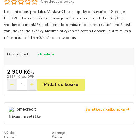
Ohodnotit produkt
Detailní popis produktu Vestavný teleskopický odsavač par Gorenje
BHP62CLB v matné černé barvě je zařazen do energetické třídy C. Je
vhodný pro montáž s odtahem do komína nebo s recirkulací s možností
zabudování do skříňky. Maximální výkon při odtahu dosahuje 435 m3/h a
při recirkulaci 215 m3/h. Mec...
celý popis
Dostupnost
skladem
2 900 Kč
/
ks
2 397 Kč
bez DPH
Přidat do košíku
Splátková kalkulačka
Nákup na splátky
Výrobce:
Gorenje
Barva:
Černá