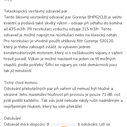
Teleskopický vestavný odsavač par
Tento šikovný vestavěný odsavač par Gorenje BHP62CLB je velmi
kvalitní a podává také skvělý výkon - odsaje při odtahu do komína
až 435 m3/h. Při recirkulaci vzduchu odsaje 215 m3/h. Tento
odsavač je možné napojit na recirkulaci nebo na klasický odtah.
Pro recirkulaci je vhodné použít uhlíkový filtr Gorenje 530120,
který je třeba zakoupit zvlášť. Je vybaven jedním
kondenzátorovým motorem, který si s nežádoucími výpary z vaření
hravě poradí. Výkon je možné nastavit na jeden ze tří možných
stupňů, podle potřeby. Šířící se výpary po celé domácnosti jsou
tak již minulostí.
Tichý chod motoru
Odsávání přebytečných par při vaření už nemusí být hlučné a
otravné. Jeho maximální hlučnost při provozu je pouze 71 dB, což
jistě potěší každého. Tak vás jistě nebude nikdy rušit nadměrným a
nepříjemným hlukem, který by vám překážel.
Odsávání
Odsavač má k dispozici tři stupně rychlosti odsávání. Liší se