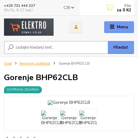
0
ks
+420 731 444 327
CZK
za
0 Kč
(Po-Pá, 8-17 hod.)
Menu
Hledat
Úvod
Vestavné spotřebiče
Gorenje BHP62CLB
Gorenje BHP62CLB
DOPRAVA ZDARMA