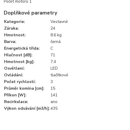
Počet motorů 1
Doplňkové parametry
Kategorie
:
Vestavné
Záruka
:
24
Hmotnost
:
8.6 kg
Barva
:
černá
Energetická třída
:
C
Hlučnost [dB]
:
71
Hmotnost [kg]
:
7,4
Osvětlení
:
LED
Ovládání
:
tlačítkové
Počet rychlostí
:
3
Průměr komína [cm]
:
15
Příkon [W]
:
141
Recirkulace
:
ano
Výkon odsávání [m3/h]
:
435