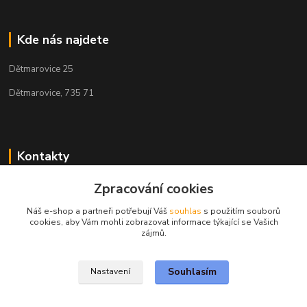
Kde nás najdete
Dětmarovice 25
Dětmarovice, 735 71
Kontakty
+420 731 444 327
Zpracování cookies
(Po-Pá, 8-17 hod.)
Náš e-shop a partneři potřebují Váš
souhlas
s použitím souborů
cookies, aby Vám mohli zobrazovat informace týkající se Vašich
obchod@volak.net
zájmů.
Souhlasím
Nastavení