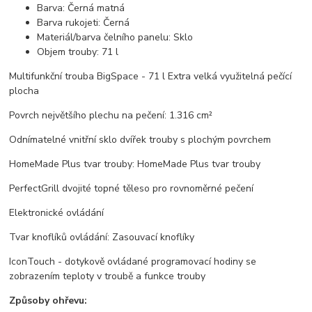
Barva: Černá matná
Barva rukojeti: Černá
Materiál/barva čelního panelu: Sklo
Objem trouby: 71 l
Multifunkční trouba BigSpace - 71 l Extra velká využitelná pečící
plocha
Povrch největšího plechu na pečení: 1.316 cm²
Odnímatelné vnitřní sklo dvířek trouby s plochým povrchem
HomeMade Plus tvar trouby: HomeMade Plus tvar trouby
PerfectGrill dvojité topné těleso pro rovnoměrné pečení
Elektronické ovládání
Tvar knoflíků ovládání: Zasouvací knoflíky
IconTouch - dotykově ovládané programovací hodiny se
zobrazením teploty v troubě a funkce trouby
Způsoby ohřevu: