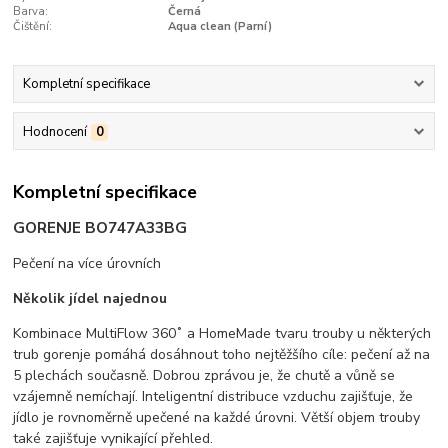
Barva:
Černá
Čištění:
Aqua clean (Parní)
Kompletní specifikace
Hodnocení
0
Kompletní specifikace
GORENJE BO747A33BG
Pečení na více úrovních
Několik jídel najednou
Kombinace MultiFlow 360˚ a HomeMade tvaru trouby u některých
trub gorenje pomáhá dosáhnout toho nejtěžšího cíle: pečení až na
5 plechách současně. Dobrou zprávou je, že chutě a vůně se
vzájemně nemíchají. Inteligentní distribuce vzduchu zajišťuje, že
jídlo je rovnoměrně upečené na každé úrovni. Větší objem trouby
také zajišťuje vynikající přehled.