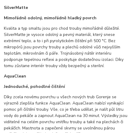
SilverMatte
Mimořádně odolný, mimořádně hladký povrch
Kvalita a typ smaltu jsou pro chod trouby mimořádně důležité.
SilverMatte je vysoce odolný a pevný materiál, který snese
extrémní teplo, a to i při pyrolytickém čištění při 500 °C. Bez
mikropórů jsou povrchy trouby a plechů odolné vůči nejvyšším
teplotám, mikrovlnám či páře. Trojnásobný nátěr interiéru
podporuje tepelnou reflexi a poskytuje dodatečnou izolaci. Díky
tomu zůstane interiér trouby vždy bezpečný a sterilní.
AquaClean
Jednoduché, pohodlné čištění
Díky zcela novému povrchu u všech nových trub Gorenje se
výrazně zlepšila funkce AquaClean. AquaClean nabízí vynikající
pomoc při čištění trouby. Vše, co je třeba udělat, je nalít půl litru
vody do pekáče a zapnout AquaClean na 30 minut. Výsledky jsou
viditelné na celém povrchu vnitřku trouby a také na plechách či
pekáčích. Mastnota a zapečené skvrny se uvolněnou párou