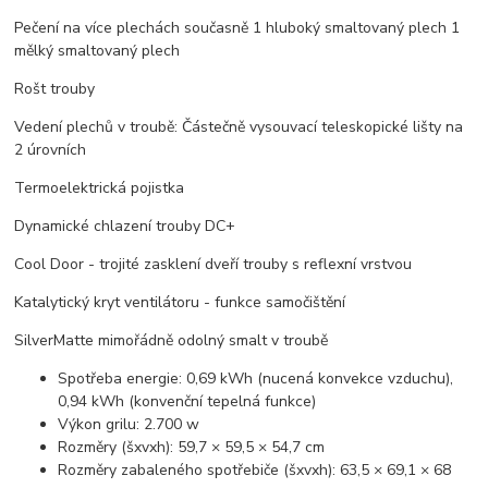
Pečení na více plechách současně 1 hluboký smaltovaný plech 1
mělký smaltovaný plech
Rošt trouby
Vedení plechů v troubě: Částečně vysouvací teleskopické lišty na
2 úrovních
Termoelektrická pojistka
Dynamické chlazení trouby DC+
Cool Door - trojité zasklení dveří trouby s reflexní vrstvou
Katalytický kryt ventilátoru - funkce samočištění
SilverMatte mimořádně odolný smalt v troubě
Spotřeba energie: 0,69 kWh (nucená konvekce vzduchu),
0,94 kWh (konvenční tepelná funkce)
Výkon grilu: 2.700 w
Rozměry (šxvxh): 59,7 × 59,5 × 54,7 cm
Rozměry zabaleného spotřebiče (šxvxh): 63,5 × 69,1 × 68