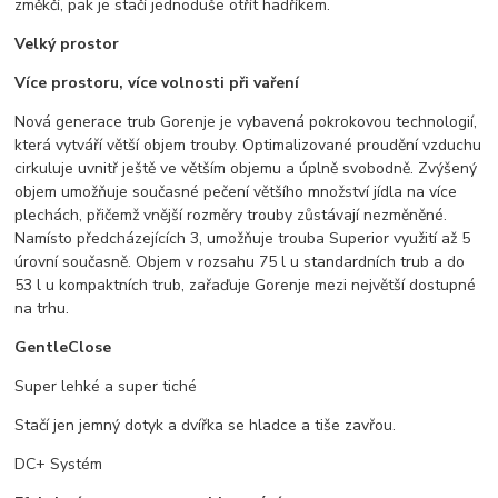
změkčí, pak je stačí jednoduše otřít hadříkem.
Velký prostor
Více prostoru, více volnosti při vaření
Nová generace trub Gorenje je vybavená pokrokovou technologií,
která vytváří větší objem trouby. Optimalizované proudění vzduchu
cirkuluje uvnitř ještě ve větším objemu a úplně svobodně. Zvýšený
objem umožňuje současné pečení většího množství jídla na více
plechách, přičemž vnější rozměry trouby zůstávají nezměněné.
Namísto předcházejících 3, umožňuje trouba Superior využití až 5
úrovní současně. Objem v rozsahu 75 l u standardních trub a do
53 l u kompaktních trub, zařaďuje Gorenje mezi největší dostupné
na trhu.
GentleClose
Super lehké a super tiché
Stačí jen jemný dotyk a dvířka se hladce a tiše zavřou.
DC+ Systém