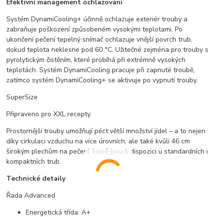
Efektivní management ochlazování
Systém DynamiCooling+ účinně ochlazuje exteriér trouby a
zabraňuje poškození způsobeném vysokými teplotami. Po
ukončení pečení tepelný snímač ochlazuje vnější povrch trub,
dokud teplota neklesne pod 60 °C. Užitečné zejména pro trouby s
pyrolytickým čistěním, které probíhá při extrémně vysokých
teplotách. Systém DynamiCooling pracuje při zapnuté troubě,
zatímco systém DynamiCooling+ se aktivuje po vypnutí trouby.
SuperSize
Připraveno pro XXL recepty
Prostornější trouby umožňují péct větší množství jídel – a to nejen
díky cirkulaci vzduchu na více úrovních, ale také kvůli 46 cm
širokým plechům na pečení, které jsou k dispozici u standardních i
kompaktních trub.
Technické detaily
Řada Advanced
Energetická třída: A+