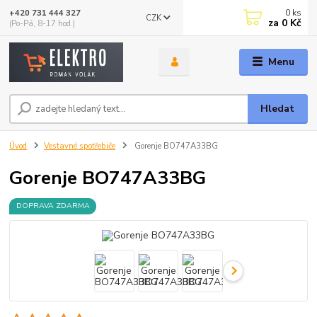
0
ks
+420 731 444 327
CZK
za
0 Kč
(Po-Pá, 8-17 hod.)
Menu
Hledat
Úvod
Vestavné spotřebiče
Gorenje BO747A33BG
Gorenje BO747A33BG
DOPRAVA ZDARMA