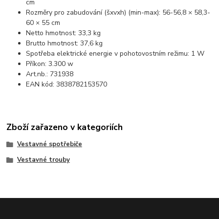
cm
Rozměry pro zabudování (šxvxh) (min-max): 56-56,8 × 58,3-
60 × 55 cm
Netto hmotnost: 33,3 kg
Brutto hmotnost: 37,6 kg
Spotřeba elektrické energie v pohotovostním režimu: 1 W
Příkon: 3.300 w
Art.nb.: 731938
EAN kód: 3838782153570
Zboží zařazeno v kategoriích
Vestavné spotřebiče
Vestavné trouby