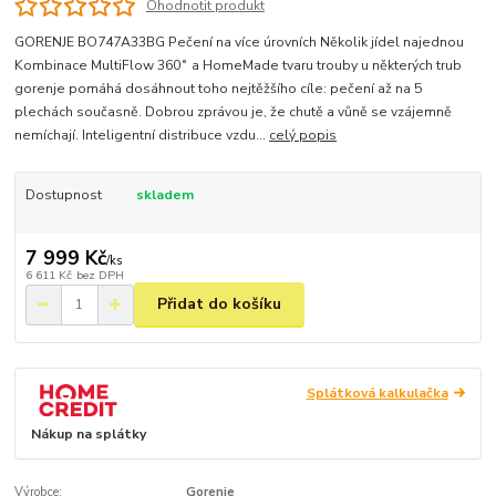
Ohodnotit produkt
GORENJE BO747A33BG Pečení na více úrovních Několik jídel najednou
Kombinace MultiFlow 360˚ a HomeMade tvaru trouby u některých trub
gorenje pomáhá dosáhnout toho nejtěžšího cíle: pečení až na 5
plechách současně. Dobrou zprávou je, že chutě a vůně se vzájemně
nemíchají. Inteligentní distribuce vzdu...
celý popis
Dostupnost
skladem
7 999 Kč
/
ks
6 611 Kč
bez DPH
Přidat do košíku
Splátková kalkulačka
Nákup na splátky
Výrobce:
Gorenje