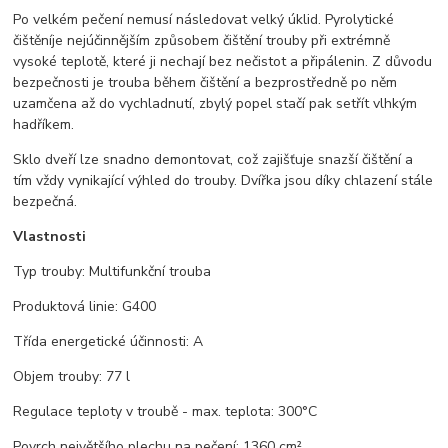
Po velkém pečení nemusí následovat velký úklid. Pyrolytické
čištění
je nejúčinnějším způsobem čištění trouby při extrémně
vysoké teplotě, které ji nechají bez nečistot a připálenin. Z důvodu
bezpečnosti je trouba během čištění a bezprostředně po něm
uzamčena až do vychladnutí, zbylý popel stačí pak setřít vlhkým
hadříkem.
Sklo dveří lze snadno demontovat, což zajišťuje snazší čištění a
tím vždy vynikající výhled do trouby. Dvířka jsou díky chlazení stále
bezpečná.
Vlastnosti
Typ trouby: Multifunkční trouba
Produktová linie: G400
Třída energetické účinnosti: A
Objem trouby: 77 l
Regulace teploty v troubě - max. teplota: 300°C
Povrch největšího plechu na pečení: 1360 cm²