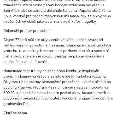
mimořádně intenzivního pečení horkým vzduchem nevyžaduje
žádný tuk, aby se zajistila dokonale lahodná křupavá zlatá kůrka.
To je vhodné pro pečení malých kousků masa, ryb, zeleniny nebo
mražených výrobků, jako jsou hranolky či kuřecí nugetky.
Dokonalý prostor pro pečení
Objem 77 litrů můžete díky víceúrovňovému pečení využít při
velkém vaření naprosto na maximum. Kombinace chytré cirkulace
vzduchu, rovnoměrných mezer mezi pozicemi plechů a speciální,
mírně zaoblené klenbě stropu, zajišťují, že jídlo je rovnoměrně
upečené na všech úrovních.
Homemade tvar trouby se zaoblenou klenbu je inspirován
tradičními kamny na dřevo a zajišťuje ideální cirkulaci vzduchu.
Díky tomu jsou pokrmy rovnoměrně propečené, uvnitř vláčné a na
povrchu křupavé. Program Pizza umožňuje nastavení teploty až
300 °C a je speciálně navržen pro pečení pizzy, focaccie, tortill a
podobných pekařských pochoutek. Podobně funguje i program pro
gratinování jídel.
Čistí se sama