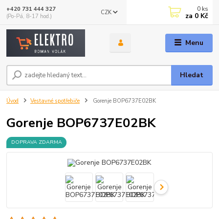
0
ks
+420 731 444 327
CZK
za
0 Kč
(Po-Pá, 8-17 hod.)
Menu
Hledat
Úvod
Vestavné spotřebiče
Gorenje BOP6737E02BK
Gorenje BOP6737E02BK
DOPRAVA ZDARMA