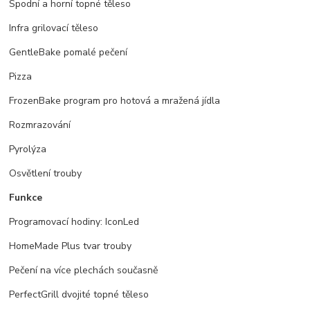
Spodní a horní topné těleso
Infra grilovací těleso
GentleBake pomalé pečení
Pizza
FrozenBake program pro hotová a mražená jídla
Rozmrazování
Pyrolýza
Osvětlení trouby
Funkce
Programovací hodiny: IconLed
HomeMade Plus tvar trouby
Pečení na více plechách současně
PerfectGrill dvojité topné těleso