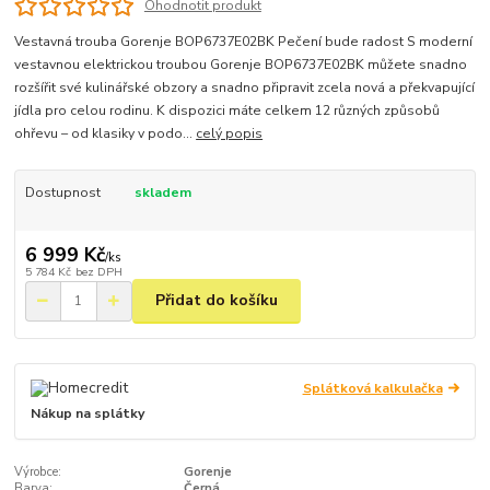
Ohodnotit produkt
Vestavná trouba Gorenje BOP6737E02BK Pečení bude radost S moderní
vestavnou elektrickou troubou Gorenje BOP6737E02BK můžete snadno
rozšířit své kulinářské obzory a snadno připravit zcela nová a překvapující
jídla pro celou rodinu. K dispozici máte celkem 12 různých způsobů
ohřevu – od klasiky v podo...
celý popis
Dostupnost
skladem
6 999 Kč
/
ks
5 784 Kč
bez DPH
Přidat do košíku
Splátková kalkulačka
Nákup na splátky
Výrobce:
Gorenje
Barva:
Černá