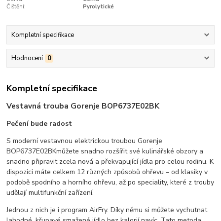
Čištění:
Pyrolytické
Kompletní specifikace
Hodnocení
0
Kompletní specifikace
Vestavná trouba Gorenje BOP6737E02BK
Pečení bude radost
S moderní vestavnou elektrickou troubou Gorenje
BOP6737E02BK
můžete snadno rozšířit své kulinářské obzory a
snadno připravit zcela nová a překvapující jídla pro celou rodinu. K
dispozici máte celkem 12 různých způsobů ohřevu – od klasiky v
podobě spodního a horního ohřevu, až po speciality, které z trouby
udělají multifunkční zařízení.
Jednou z nich je i program AirFry. Díky němu si můžete vychutnat
lahodné, křupavé smažené jídlo bez kalorií navíc. Tato metoda