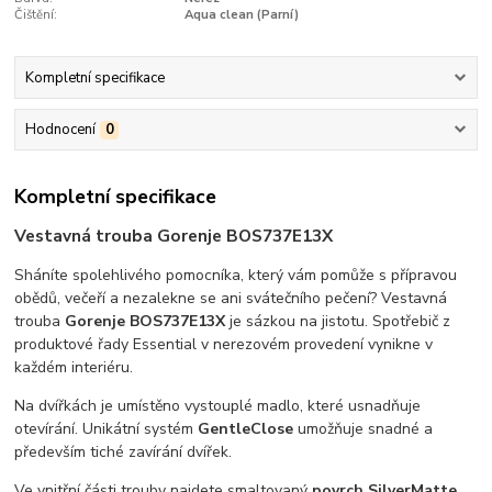
Čištění:
Aqua clean (Parní)
Kompletní specifikace
Hodnocení
0
Kompletní specifikace
Vestavná trouba Gorenje BOS737E13X
Sháníte spolehlivého pomocníka, který vám pomůže s přípravou
obědů, večeří a nezalekne se ani svátečního pečení? Vestavná
trouba
Gorenje BOS737E13X
je sázkou na jistotu. Spotřebič z
produktové řady Essential v nerezovém provedení vynikne v
každém interiéru.
Na dvířkách je umístěno vystouplé madlo, které usnadňuje
otevírání. Unikátní systém
GentleClose
umožňuje snadné a
především tiché zavírání dvířek.
Ve vnitřní části trouby najdete smaltovaný
povrch SilverMatte
,