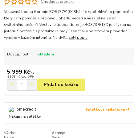
Ohodnotit produkt
Vestavná trouba Gorenje BOS737E13X Sháníte spolehlivého pomocníka,
který vám pomůže s přípravou obědů, večeří a nezalekne se ani
svátečního pečení? Vestavná trouba Gorenje BOS737E13X je sázkou na
jistotu. Spotřebič z produktové řady Essential v nerezovém provedení
vynikne v každém interiéru. Na dvíř...
celý popis
Dostupnost
skladem
5 999 Kč
/
ks
4 958 Kč
bez DPH
Přidat do košíku
Splátková kalkulačka
Nákup na splátky
Výrobce:
Gorenje
Barva:
Nerez