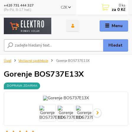
0
ks
+420 731 444 327
CZK
za
0 Kč
(Po-Pá, 8-17 hod.)
Menu
Hledat
Úvod
Vestavné spotřebiče
Gorenje BOS737E13X
Gorenje BOS737E13X
DOPRAVA ZDARMA