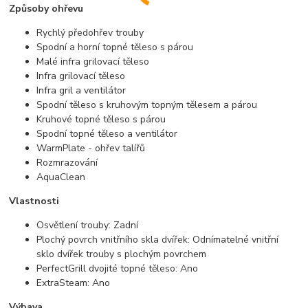
Způsoby ohřevu
Rychlý předohřev trouby
Spodní a horní topné těleso s párou
Malé infra grilovací těleso
Infra grilovací těleso
Infra gril a ventilátor
Spodní těleso s kruhovým topným tělesem a párou
Kruhové topné těleso s párou
Spodní topné těleso a ventilátor
WarmPlate - ohřev talířů
Rozmrazování
AquaClean
Vlastnosti
Osvětlení trouby: Zadní
Plochý povrch vnitřního skla dvířek: Odnímatelné vnitřní
sklo dvířek trouby s plochým povrchem
PerfectGrill dvojité topné těleso: Ano
ExtraSteam: Ano
Výbava