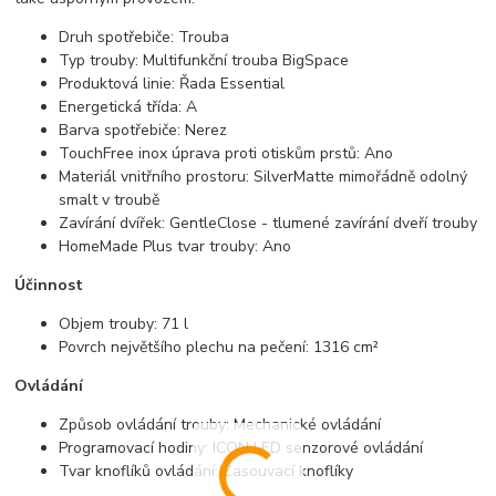
Druh spotřebiče: Trouba
Typ trouby: Multifunkční trouba BigSpace
Produktová linie: Řada Essential
Energetická třída: A
Barva spotřebiče: Nerez
TouchFree inox úprava proti otiskům prstů: Ano
Materiál vnitřního prostoru: SilverMatte mimořádně odolný
smalt v troubě
Zavírání dvířek: GentleClose - tlumené zavírání dveří trouby
HomeMade Plus tvar trouby: Ano
Účinnost
Objem trouby: 71 l
Povrch největšího plechu na pečení: 1316 cm²
Ovládání
Způsob ovládání trouby: Mechanické ovládání
Programovací hodiny: ICON LED senzorové ovládání
Tvar knoflíků ovládání: Zasouvací knoflíky