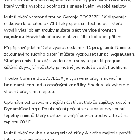
který vyniká vysokou odolností a snese i velmi vysoké teploty.
Multifunkční vestavná trouba Gorenje BOS737E13X disponuje
celkovou kapacitou až
71 l
. Díky speciální technologii, která
vytváří větší objem trouby můžete
péct ve více úrovních
najednou
. Hravě tak připravíte hlavní jídlo i bohatou přílohu.
Při přípravě jídel můžete vybírat celkem z
11 programů
. Namísto
zdlouhavého ručního čištění můžete vyzkoušet
funkci AquaClean
.
Stačí jen umístit pekáč s vodou do trouby a spustit program
čištění. Zbývající nečistoty je možné jednoduše setřít hadříkem.
Trouba Gorenje BOS737E13X je vybavena programovacími
hodinami IconLed
a
otočnými knoflíky
. Snadno tak vyberete
vhodný program a teplotu.
Optimální ochlazování vnějších částí spotřebiče zajišťuje systém
DynamiCooling+
. Po ukončení pečení se automaticky spustí
tepelný snímač, který ochlazuje vnější povrch trouby, a to až na
teplotu 60 °C.
Multifunkční trouba z
energetické třídy A
svého majitele potěší
také úsporným provozem.