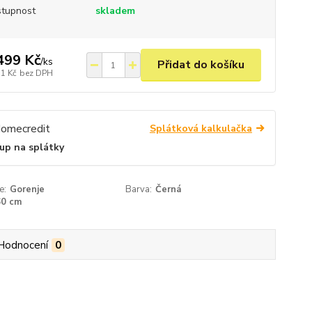
tupnost
skladem
499 Kč
/
ks
Přidat do košíku
71 Kč
bez DPH
Splátková kalkulačka
up na splátky
e:
Gorenje
Barva:
Černá
60 cm
Hodnocení
0