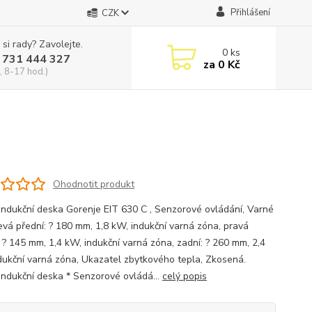
Přihlášení
CZK
 si rady? Zavolejte.
0
ks
 731 444 327
za
0 Kč
, 8-17 hod.)
Ohodnotit produkt
indukční deska Gorenje EIT 630 C , Senzorové ovládání, Varné
levá přední: ? 180 mm, 1,8 kW, indukční varná zóna, pravá
: ? 145 mm, 1,4 kW, indukční varná zóna, zadní: ? 260 mm, 2,4
dukční varná zóna, Ukazatel zbytkového tepla, Zkosená.
indukční deska * Senzorové ovládá...
celý popis