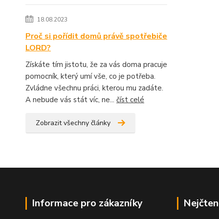
18.08.2023
Proč si pořídit domů právě spotřebiče
LORD?
Získáte tím jistotu, že za vás doma pracuje
pomocník, který umí vše, co je potřeba.
Zvládne všechnu práci, kterou mu zadáte.
A nebude vás stát víc, ne...
číst celé
Zobrazit všechny články
Informace pro zákazníky
Nejčten