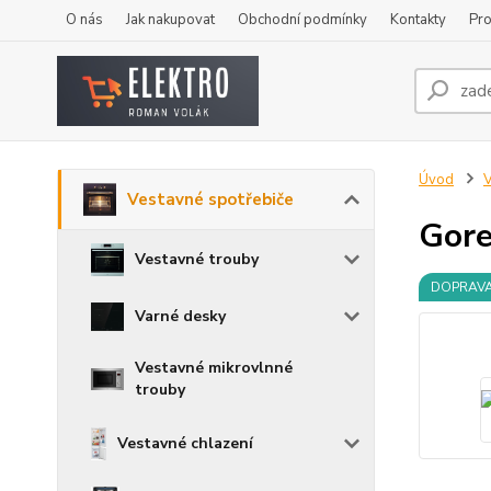
O nás
Jak nakupovat
Obchodní podmínky
Kontakty
Pro
Úvod
V
Vestavné spotřebiče
Gore
Vestavné trouby
DOPRAV
Varné desky
Vestavné mikrovlnné
trouby
Vestavné chlazení