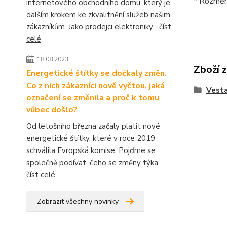
* Rozměr
internetového obchodního domu, který je
dalším krokem ke zkvalitnění služeb našim
zákazníkům. Jako prodejci elektroniky...
číst
celé
18.08.2023
Zboží 
Energetické štítky se dočkaly změn.
Co z nich zákazníci nově vyčtou, jaká
Vesta
označení se změnila a proč k tomu
vůbec došlo?
Od letošního března začaly platit nové
energetické štítky, které v roce 2019
schválila Evropská komise. Pojďme se
společně podívat, čeho se změny týka...
číst celé
Zobrazit všechny novinky