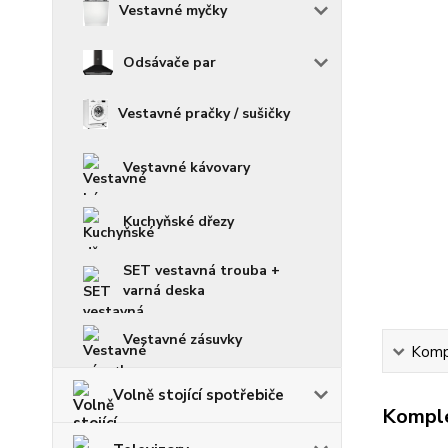
Vestavné myčky
Odsávače par
Vestavné pračky / sušičky
Vestavné kávovary
Kuchyňské dřezy
SET vestavná trouba +
varná deska
Vestavné zásuvky
Kompl
Volně stojící spotřebiče
Komple