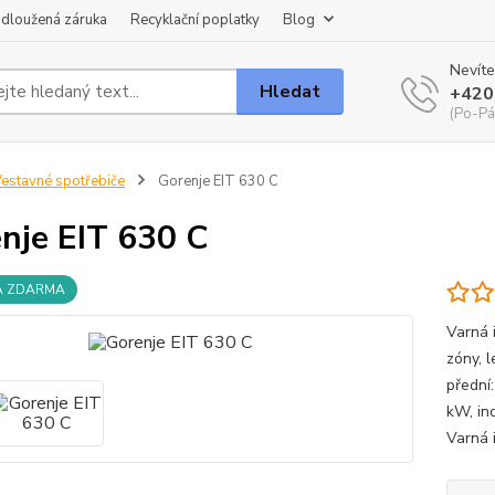
dloužená záruka
Recyklační poplatky
Blog
Nevíte
Hledat
+420
(Po-Pá
estavné spotřebiče
Gorenje EIT 630 C
nje EIT 630 C
A ZDARMA
Varná 
zóny, 
přední
kW, in
Varná 