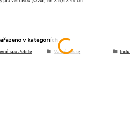
y pro vestavbu (šxvxh) 56 × 5,5 × 49 cm
zařazeno v kategoriích
vné spotřebiče
Varné desky
Indu