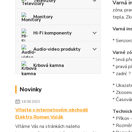
Televizory
Varná i
zóna, pra
tepla, Z
Monitory
Varná in
Hi-Fi komponenty
* Senzor
Audio-video produkty
Varné z
* levá př
Krbová kamna
* pravá p
* zadní: 
* Ukazat
Novinky
* Zkosen
* Časová
18.08.2023
Vítejte v internetovém obchodě
Technic
Elektro Roman Volák
* Příkon 
* Rozměr
Vítáme Vás na stránkách našeho