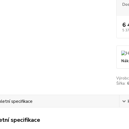
Dos
6 
5 3
Nák
Výrobc
Šířka:
etní specifikace
tní specifikace