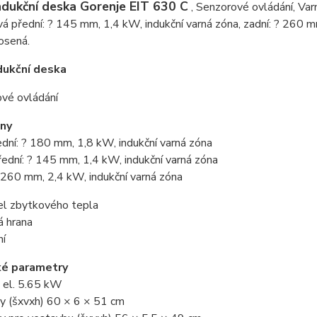
ndukční deska Gorenje EIT 630 C
, Senzorové ovládání, Var
vá přední: ? 145 mm, 1,4 kW, indukční varná zóna, zadní: ? 260 
kosená.
dukční deska
ové ovládání
óny
ední: ? 180 mm, 1,8 kW, indukční varná zóna
řední: ? 145 mm, 1,4 kW, indukční varná zóna
? 260 mm, 2,4 kW, indukční varná zóna
el zbytkového tepla
á hrana
ní
ké parametry
- el. 5.65 kW
y (šxvxh) 60 × 6 × 51 cm