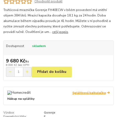
Ohodnotit produkt
Truhlicová mraznička Gorenje FH40ECW v bílém provedení má vnitřní
objem 384 litrů. Mrazicí kapacita dosahuje 18,1 kg za 24 hodin. Doba
akumulace během výpadku proudu je 41 hodin. Můžete v ní pohodlně a
rychle zmrazit všechny potraviny, které potřebujete. Odmrazování se
provádí ručně. Osvětlení je um...
celý popis
Dostupnost
skladem
9 680 Kč
/
ks
8 000 Kč
bez DPH
Přidat do košíku
Splátková kalkulačka
Nákup na splátky
Výrobce:
Gorenje
Energetická třída:
F