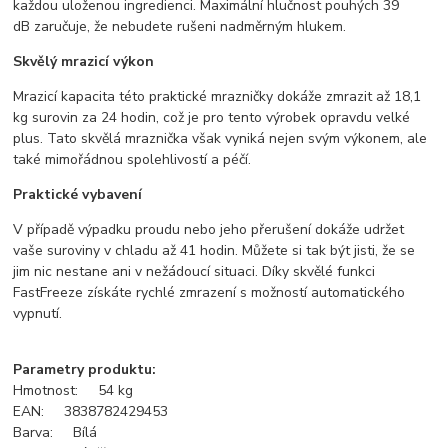
každou uloženou ingredienci. Maximální hlučnost pouhých 39
dB zaručuje, že nebudete rušeni nadměrným hlukem.
Skvělý mrazicí výkon
Mrazicí kapacita této praktické mrazničky dokáže zmrazit až 18,1
kg surovin za 24 hodin, což je pro tento výrobek opravdu velké
plus. Tato skvělá mraznička však vyniká nejen svým výkonem, ale
také mimořádnou spolehlivostí a péčí.
Praktické vybavení
V případě výpadku proudu nebo jeho přerušení dokáže udržet
vaše suroviny v chladu až 41 hodin. Můžete si tak být jisti, že se
jim nic nestane ani v nežádoucí situaci. Díky skvělé funkci
FastFreeze získáte rychlé zmrazení s možností automatického
vypnutí.
Parametry produktu:
Hmotnost: 54 kg
EAN: 3838782429453
Barva: Bílá