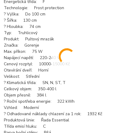
Energetická třída: F
Technologie: Frost protection
? Výška: Do 100 cm
? Šířka: 130 cm
? Hloubka: 74 cm
Typ: Truhlicový
Produkt: Pultový mrazák
Značka: Gorenje
Max. příkon: 75 W
Napájecí napětí: 220-240 V
Cenový rozptyl: 10000-15000 Kč
Otevírání dveří: Horní
Velikost: Střední
? Klimatická třída: SN, N, ST, T
Celkový objem: 350-400 l
Objem přesně: 384 l
? Roční spotřeba energie: 322 kWh
Vzhled: Moderní
? Odhadované náklady chlazení za 1 rok: 1932 Kč
Produktová linie: Řada Essential
Třída emisí hluku: C
Barva boční stěny: Bílá