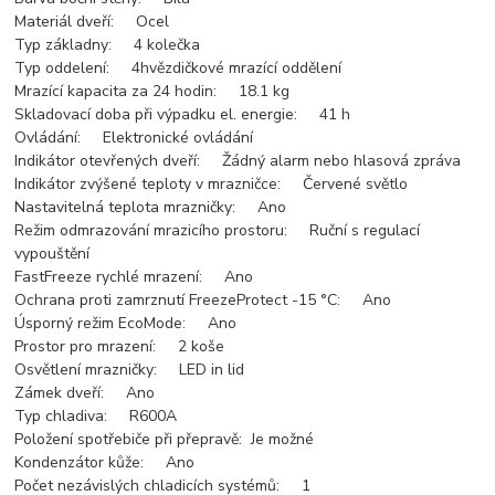
Materiál dveří: Ocel
Typ základny: 4 kolečka
Typ oddelení: 4hvězdičkové mrazící oddělení
Mrazící kapacita za 24 hodin: 18.1 kg
Skladovací doba při výpadku el. energie: 41 h
Ovládání: Elektronické ovládání
Indikátor otevřených dveří: Žádný alarm nebo hlasová zpráva
Indikátor zvýšené teploty v mrazničce: Červené světlo
Nastavitelná teplota mrazničky: Ano
Režim odmrazování mrazicího prostoru: Ruční s regulací
vypouštění
FastFreeze rychlé mrazení: Ano
Ochrana proti zamrznutí FreezeProtect -15 °C: Ano
Úsporný režim EcoMode: Ano
Prostor pro mrazení: 2 koše
Osvětlení mrazničky: LED in lid
Zámek dveří: Ano
Typ chladiva: R600A
Položení spotřebiče při přepravě: Je možné
Kondenzátor kůže: Ano
Počet nezávislých chladicích systémů: 1