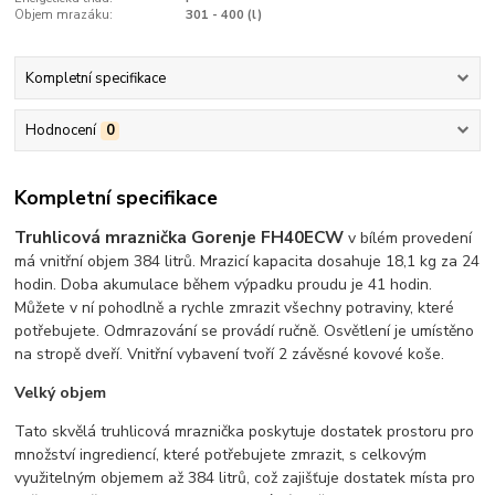
Objem mrazáku:
301 - 400 (l)
Kompletní specifikace
Hodnocení
0
Kompletní specifikace
Truhlicová mraznička Gorenje FH40ECW
v bílém provedení
má vnitřní objem 384 litrů. Mrazicí kapacita dosahuje 18,1 kg za 24
hodin. Doba akumulace během výpadku proudu je 41 hodin.
Můžete v ní pohodlně a rychle zmrazit všechny potraviny, které
potřebujete. Odmrazování se provádí ručně. Osvětlení je umístěno
na stropě dveří. Vnitřní vybavení tvoří 2 závěsné kovové koše.
Velký objem
Tato skvělá truhlicová mraznička poskytuje dostatek prostoru pro
množství ingrediencí, které potřebujete zmrazit, s celkovým
využitelným objemem až 384 litrů, což zajišťuje dostatek místa pro