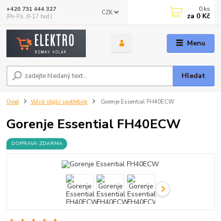
0
ks
+420 731 444 327
CZK
za
0 Kč
(Po-Pá, 8-17 hod.)
Menu
Hledat
Úvod
Volně stojící spotřebiče
Gorenje Essential FH40ECW
Gorenje Essential FH40ECW
DOPRAVA ZDARMA