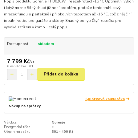
Popis produktu Gorenje FH302CW FreezeProtect -15 °C Optimální výkon
i když mrzne Silný chlad již není problém, protože tento truhlicový
mrazák funguje perfektně i při okolních teplotách až -15 °C, což z něj činí
ideální volbu pro garáže a sklepy. Snadný pohyb Čtyři kolečka pro
vysoké zatížení v komb...
celý popis
Dostupnost
skladem
7 799 Kč
/
ks
6 445 Kč
bez DPH
Přidat do košíku
Splátková kalkulačka
Nákup na splátky
Výrobce:
Gorenje
Energetická třída:
E
Objem mrazáku:
301 - 400 (l)