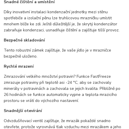
Snadné čištění a umístění
Díky inovativní instalaci kondenzační jednotky mezi stěnu
spotřebiče a izolační pěnu lze truhlicovou mrazničku umístit
mnohem blíže ke zdi. Ještě důležitější je, že skrytý kondenzátor
zabraňuje kondenzaci, usnadňuje čištění a zajišťuje tišší provoz.
Bezpečné skladování
Tento robustní zámek zajišťuje, že vaše jídlo je v mrazničce
bezpečně uloženo.
Rychlé mrazení
Zmrazování velkého množství potravin? Funkce FastFreeze
zmrazuje potraviny při teplotě asi -24 °C, aby se zachovaly
minerály v potravinách a zachovala se jejich kvalita. Přibližně po
26 hodinách se funkce automaticky vypne a teplota mrazicího
prostoru se vrátí do výchozího nastavení.
Snadnější otevírání
Odvzdušňovací ventil zajišťuje, že mrazák pokaždé snadno
otevřete, protože vyrovnává tlak vzduchu mezi mrazákem a jeho