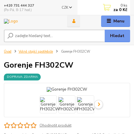
0
ks
+420 731 444 327
CZK
za
0 Kč
(Po-Pá, 8-17 hod.)
Menu
Hledat
Úvod
Volně stojící spotřebiče
Gorenje FH302CW
Gorenje FH302CW
DOPRAVA ZDARMA
Ohodnotit produkt