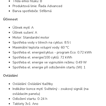
Třída emisí hluku: B
Produktová linie: Řada Advanced
Barva spotřebiče: Stříbrná
Účinnost
Účinek mytí: A
Účinek sušení: A
Motor: Standardní motor
Spotřeba vody v litrech na cyklus: 8.5 l
Maximální teplota vstupní vody: 60 °C
Spotřeba el. energie/cyklus - program Eco: 0.72 kWh
Spotřeba el. energie/100 cyklů: 72 kWh
Spotřeba el. energie ve vypnutém režimu: 0.49 W
Spotřeba el. energie při odloženém startu (W): 1
Ovládání
Ovládání: Ovládání tlačítky
Indikátor konce mytí: Světelný - zvukový signál (na
ovládacím panelu)
Odložení startu: 0-24 h
Tablety 3v1: Ano