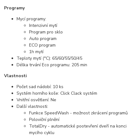
Programy
Mycí programy:
Intenzivní mytí
Program pro sklo
Auto program
ECO program
1h mytí
Teploty mytí (°C): 65/60/55/50/45
Délka trvání Eco programu: 205 min
Vlastnosti
Počet sad nádobí: 10 ks
Systém horního koše: Click Clack systém
Vnitřní osvětlení: Ne
Další vlastnosti:
Funkce SpeedWash - možnost zkrácení programů
Poloviční plnění
TotalDry - automatické pootevření dveří na konci
mycího cyklu