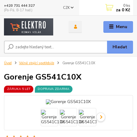
0
ks
+420 731 444 327
CZK
za
0 Kč
(Po-Pá, 8-17 hod.)
Menu
Hledat
Úvod
Volně stojící spotřebiče
Gorenje GS541C10X
Gorenje GS541C10X
ZÁRUKA 5 LET
DOPRAVA ZDARMA