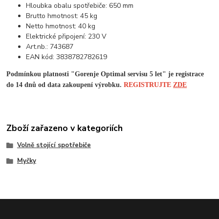
Hloubka obalu spotřebiče: 650 mm
Brutto hmotnost: 45 kg
Netto hmotnost: 40 kg
Elektrické připojení: 230 V
Art.nb.: 743687
EAN kód: 3838782782619
Podmínkou platnosti "Gorenje Optimal servisu 5 let" je registrace
do 14 dnů od data zakoupení výrobku
.
REGISTRUJTE
ZDE
Zboží zařazeno v kategoriích
Volně stojící spotřebiče
Myčky