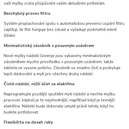
vaší myčky zcela přizpůsobit vašim aktuálním potřebám.
Bezchybný provoz filtru
Systém proplachování spolu s automatickou prevencí ucpání filtru
zajišťují, že filtr funguje bez závad a vyžaduje podstatně méně
čištění.
Minimalistický zásobník s posuvným uzávěrem
Nové myčky nádobí Gorenje jsou vybaveny minimalistickým
zásobníkem mycího prostředku s posuvným uzávěrem, takže
tableta se vysune potichu. Zásobník se snadno čistí a poskytuje
lepší dávkování a mytí pro všechny druhy nádobí.
Čisté nádobí, nižší účet za elektřinu
Naprogramujte pozdější spuštění mytí nádobí a nechte myčku
pracovat, kdykoli je to nejvhodnější, například když je levnější
elektřina. Nádobí bude dokonale umyté právě tehdy, když ho
budete potřebovat.
Flexibilita na dosah ruky