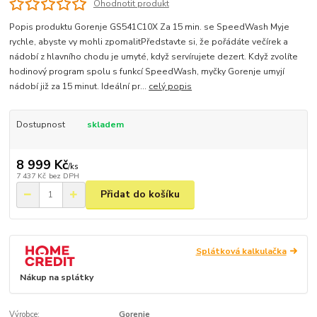
Ohodnotit produkt
Popis produktu Gorenje GS541C10X Za 15 min. se SpeedWash Myje
rychle, abyste vy mohli zpomalitPředstavte si, že pořádáte večírek a
nádobí z hlavního chodu je umyté, když servírujete dezert. Když zvolíte
hodinový program spolu s funkcí SpeedWash, myčky Gorenje umyjí
nádobí již za 15 minut. Ideální pr...
celý popis
Dostupnost
skladem
8 999 Kč
/
ks
7 437 Kč
bez DPH
Přidat do košíku
Splátková kalkulačka
Nákup na splátky
Výrobce:
Gorenje