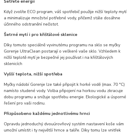
Šetřete energií
Když zvolíte ECO program, váš spotřebič použije nižší teploty mytí
a minimalizuje množství potřebné vody, přičemž stále dosáhne
účinného odstranění nečistot.
Šetrné mytí i pro křišťálové sklenice
Díky tomuto speciálně vyvinutému programu na sklo se myčky
Gorenje UltraClean postarají o veškeré vaše sklo. Vzhledem k
nižší teplotě mytí je bezpečné jej používat i na křišťálových
sklenicích
Vyšší teplota, nižší spotřeba
Myčky nádobí Gorenje lze také připojit k horké vodě (max. 70 °C)
namísto studené vody. Volba připojení na horkou vodu zkracuje
dobu programu a snižuje spotřebu energie. Ekologické a úsporné
řešení pro vaši rodinu.
Přizpůsobeno každému jednotlivému hrnci
Opravdu jednoduchý dvouúrovňový systém nastavení koše vám
umožní umístit i ty největší hrnce a talíře. Díky tomu lze vnitřek