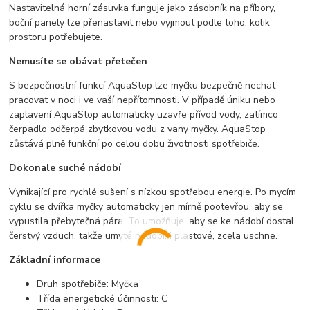
Nastavitelná horní zásuvka funguje jako zásobník na příbory,
boční panely lze přenastavit nebo vyjmout podle toho, kolik
prostoru potřebujete.
Nemusíte se obávat přetečen
S bezpečnostní funkcí AquaStop lze myčku bezpečně nechat
pracovat v noci i ve vaší nepřítomnosti. V případě úniku nebo
zaplavení AquaStop automaticky uzavře přívod vody, zatímco
čerpadlo odčerpá zbytkovou vodu z vany myčky. AquaStop
zůstává plně funkční po celou dobu životnosti spotřebiče.
Dokonale suché nádobí
Vynikající pro rychlé sušení s nízkou spotřebou energie. Po mycím
cyklu se dvířka myčky automaticky jen mírně pootevřou, aby se
vypustila přebytečná pára. To umožňuje, aby se ke nádobí dostal
čerstvý vzduch, takže umyté nádobí, i plastové, zcela uschne.
Základní informace
Druh spotřebiče: Myčka
Třída energetické účinnosti: C