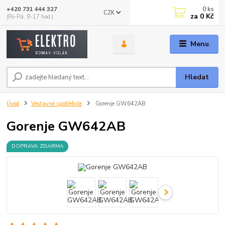
0
ks
+420 731 444 327
CZK
za
0 Kč
(Po-Pá, 8-17 hod.)
Menu
Hledat
Úvod
Vestavné spotřebiče
Gorenje GW642AB
Gorenje GW642AB
DOPRAVA ZDARMA