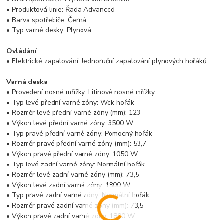
• Produktová linie: Řada Advanced
• Barva spotřebiče: Černá
• Typ varné desky: Plynová
Ovládání
• Elektrické zapalování: Jednoruční zapalování plynových hořáků
Varná deska
• Provedení nosné mřížky: Litinové nosné mřížky
• Typ levé přední varné zóny: Wok hořák
• Rozměr levé přední varné zóny (mm): 123
• Výkon levé přední varné zóny: 3500 W
• Typ pravé přední varné zóny: Pomocný hořák
• Rozměr pravé přední varné zóny (mm): 53,7
• Výkon pravé přední varné zóny: 1050 W
• Typ levé zadní varné zóny: Normální hořák
• Rozměr levé zadní varné zóny (mm): 73,5
• Výkon levé zadní varné zóny: 1800 W
• Typ pravé zadní varné zóny: Normální hořák
• Rozměr pravé zadní varné zóny (mm): 73,5
• Výkon pravé zadní varné zóny: 1800 W