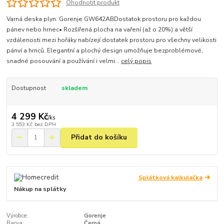
Ohodnotit produkt
Varná deska plyn. Gorenje GW642ABDostatok prostoru pro každou
pánev nebo hrnec• Rozšířená plocha na vaření (až o 20%) a větší
vzdálenosti mezi hořáky nabízejí dostatek prostoru pro všechny velikosti
pánví a hrnců. Elegantní a plochý design umožňuje bezproblémové,
snadné posouvání a používání i velmi...
celý popis
Dostupnost
skladem
4 299 Kč
/
ks
3 553 Kč
bez DPH
Přidat do košíku
Splátková kalkulačka
Nákup na splátky
Výrobce:
Gorenje
Barva:
Černá