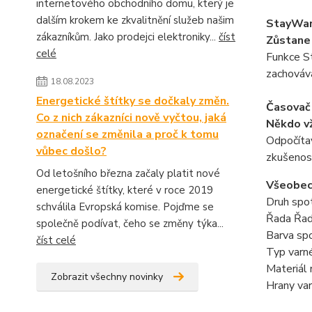
internetového obchodního domu, který je
dalším krokem ke zkvalitnění služeb našim
StayWa
zákazníkům. Jako prodejci elektroniky...
číst
Zůstane 
celé
Funkce St
zachovává
18.08.2023
Energetické štítky se dočkaly změn.
Časovač
Co z nich zákazníci nově vyčtou, jaká
Někdo vž
označení se změnila a proč k tomu
Odpočítav
vůbec došlo?
zkušenost
Od letošního března začaly platit nové
Všeobe
energetické štítky, které v roce 2019
Druh spot
schválila Evropská komise. Pojďme se
Řada Řad
společně podívat, čeho se změny týka...
Barva sp
číst celé
Typ varné
Materiál
Zobrazit všechny novinky
Hrany va