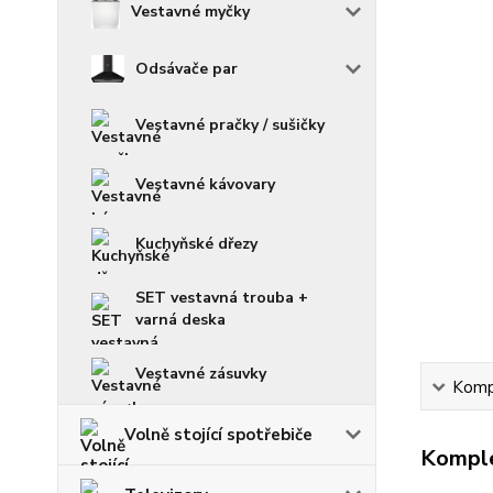
Vestavné myčky
Odsávače par
Vestavné pračky / sušičky
Vestavné kávovary
Kuchyňské dřezy
SET vestavná trouba +
varná deska
Vestavné zásuvky
Kompl
Volně stojící spotřebiče
Komple