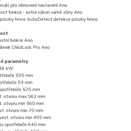
ecall pro obnovení nastavení Ano
st funkce - extra výkon varné zóny Ano
polohy hrnce AutoDetect detekce polohy hrnce
ost
stní funkce Ano
ámek ChildLock Pro Ano
ké parametry
.36 kW
otřebiče 595 mm
otřebiče 54 mm
spotřebiče 525 mm
st. otvoru max 562 mm
st. otvoru min 560 mm
st. otvoru min 70 mm
vest. otvoru min 495 mm
alu spotřebiče 640 mm