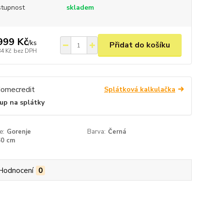
tupnost
skladem
999 Kč
/
ks
Přidat do košíku
84 Kč
bez DPH
Splátková kalkulačka
up na splátky
e:
Gorenje
Barva:
Černá
60 cm
Hodnocení
0