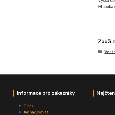
Výška ob
Hloubka 
Zboží 
Vesta
Informace pro zákazníky
Nejčten
O nás
Jak nakupovat