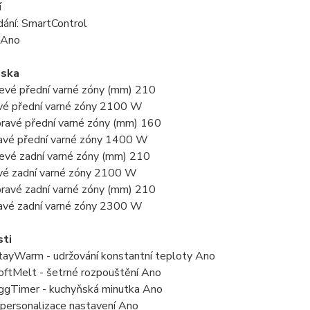
í
dání: SmartControl
 Ano
eska
evé přední varné zóny (mm) 210
vé přední varné zóny 2100 W
ravé přední varné zóny (mm) 160
avé přední varné zóny 1400 W
evé zadní varné zóny (mm) 210
vé zadní varné zóny 2100 W
ravé zadní varné zóny (mm) 210
avé zadní varné zóny 2300 W
sti
tayWarm - udržování konstantní teploty Ano
oftMelt - šetrné rozpouštění Ano
ggTimer - kuchyňská minutka Ano
personalizace nastavení Ano