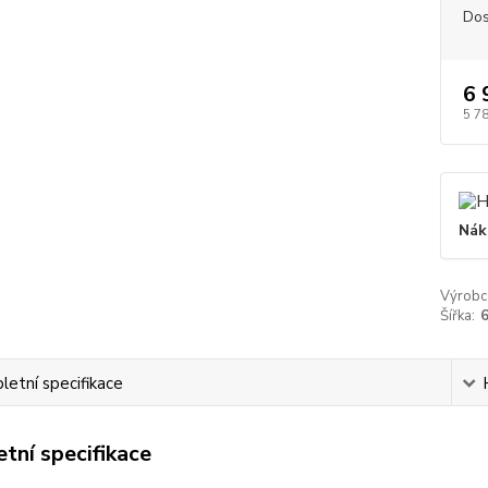
Dos
6 
5 7
Nák
Výrobc
Šířka:
etní specifikace
tní specifikace