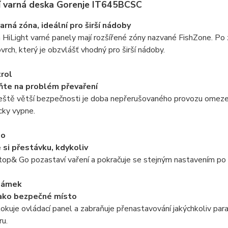
í varná deska Gorenje IT645BCSC
arná zóna, ideální pro širší nádoby
a HiLight varné panely mají rozšířené zóny nazvané FishZone. Po
vrch, který je obzvlášť vhodný pro širší nádoby.
rol
te na problém převaření
eště větší bezpečnosti je doba nepřerušovaného provozu omezená
cky vypne.
Go
 si přestávku, kdykoliv
op& Go pozastaví vaření a pokračuje se stejným nastavením po 
zámek
jako bezpečné místo
okuje ovládací panel a zabraňuje přenastavování jakýchkoliv par
ru.