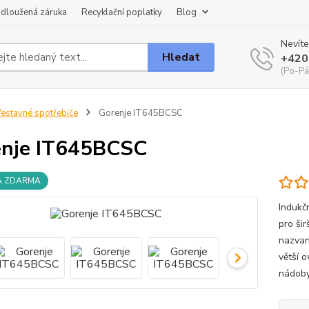
dloužená záruka
Recyklační poplatky
Blog
Nevíte
Hledat
+420
(Po-Pá
estavné spotřebiče
Gorenje IT645BCSC
nje IT645BCSC
A ZDARMA
Indukč
pro ši
nazvan
větší o
nádoby