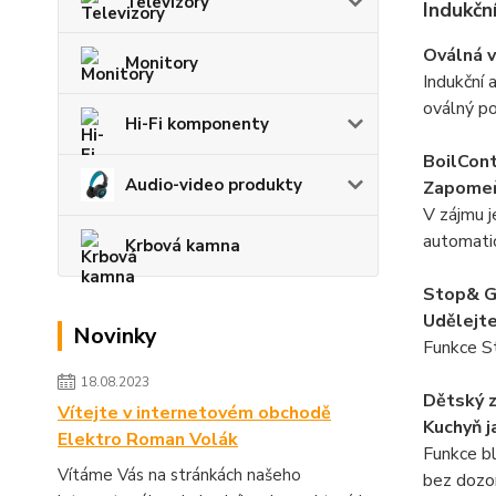
Televizory
Indukčn
Oválná v
Monitory
Indukční 
oválný po
Hi-Fi komponenty
BoilCont
Audio-video produkty
Zapomeň
V zájmu j
automati
Krbová kamna
Stop& 
Udělejte
Novinky
Funkce St
18.08.2023
Dětský 
Vítejte v internetovém obchodě
Kuchyň 
Elektro Roman Volák
Funkce bl
Vítáme Vás na stránkách našeho
bez dozo