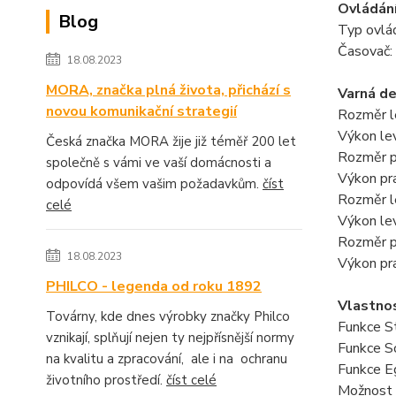
Ovládán
Blog
Typ ovlá
Časovač:
18.08.2023
MORA, značka plná života, přichází s
Varná d
novou komunikační strategií
Rozměr l
Výkon le
Česká značka MORA žije již téměř 200 let
Rozměr p
společně s vámi ve vaší domácnosti a
Výkon pr
odpovídá všem vašim požadavkům.
číst
Rozměr l
celé
Výkon le
Rozměr p
18.08.2023
Výkon pr
PHILCO - legenda od roku 1892
Vlastno
Továrny, kde dnes výrobky značky Philco
Funkce S
vznikají, splňují nejen ty nejpřísnější normy
Funkce S
na kvalitu a zpracování, ale i na ochranu
Funkce E
životního prostředí.
číst celé
Možnost 