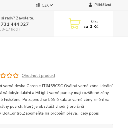
Přihlášení
CZK
 si rady? Zavolejte.
0
ks
 731 444 327
za
0 Kč
, 8-17 hod.)
Ohodnotit produkt
ní varná deska Gorenje IT645BCSC Oválná varná zóna, ideální
rší nádobyIndukční a HiLight varné panely mají rozšířené zóny
é FishZone. Po zapnutí se běžně kulaté varné zóny změní na
válný povrch, který je obzvlášť vhodný pro širší
. BoilControlZapomeňte na problém převa...
celý popis