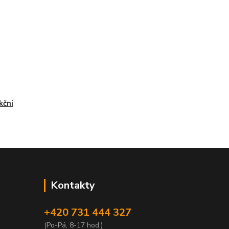
kční
Kontakty
+420 731 444 327
(Po-Pá, 8-17 hod.)