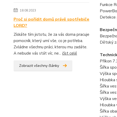
Funkce R
PowerBoo
18.08.2023
Detekce 
Proč si pořídit domů právě spotřebiče
LORD?
Bezpečn
Získáte tím jistotu, že za vás doma pracuje
Bezpečno
pomocník, který umí vše, co je potřeba.
Dětský z
Zvládne všechnu práci, kterou mu zadáte.
A nebude vás stát víc, ne...
číst celé
Technic
Příkon 7
Zobrazit všechny články
Šířka sp
Výška sp
Hloubka 
Šířka ve
Šířka ve
Výška ve
Hloubka 
Šířka ob