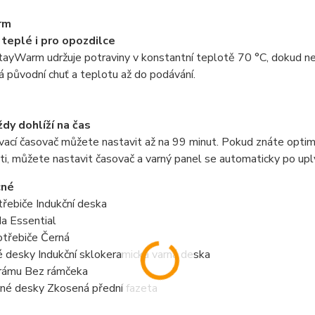
rm
teplé i pro opozdilce
ayWarm udržuje potraviny v konstantní teplotě 70 °C, dokud nena
 původní chuť a teplotu až do podávání.
dy dohlíží na čas
ací časovač můžete nastavit až na 99 minut. Pokud znáte optimá
i, můžete nastavit časovač a varný panel se automaticky po uplyn
cné
řebiče Indukční deska
a Essential
otřebiče Černá
 desky Indukční sklokeramická varná deska
 rámu Bez rámčeka
rné desky Zkosená přední fazeta