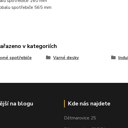
alu spotřebiče 160 mm
obalu spotřebiče 565 mm
zařazeno v kategoriích
vné spotřebiče
Varné desky
Indu
ější na blogu
Kde nás najdete
Dětmarovice 25