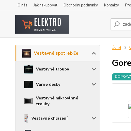
O nás
Jak nakupovat
Obchodní podmínky
Kontakty
Pro
Úvod
V
Vestavné spotřebiče
Gore
Vestavné trouby
DOPRAV
Varné desky
Vestavné mikrovlnné
trouby
Vestavné chlazení