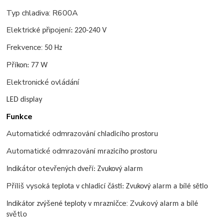
Typ chladiva: R600A
Elektrick
řipojen
é p
í: 220-240 V
Frekvence:
50 Hz
Př
íkon: 77 W
Elektronické ovládání
LED display
Funkce
Automatické
odmrazov
ání chladicího prostoru
Automatické
odmrazov
ání mrazicího prostoru
Indikátor otevřen
ř
ých dve
í: Zvukový alarm
Př
š vysok
č
íli
á teplota v chladicí
ásti: Zvukový alarm a bílé sětlo
Indik
šen
čce: Zvukov
átor zvý
é teploty v mrazni
ý alarm a bílé
ětlo
sv