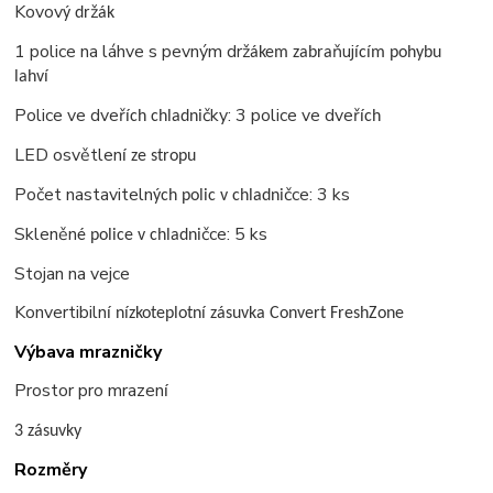
Kovov
ž
ý dr
ák
1 police na láhve s pevným drž
ňuj
ákem zabra
ícím pohybu
lahví
Police ve dveř
čky: 3 police ve dveř
ích chladni
ích
LED osvětlen
í ze stropu
Počet nastaviteln
čce: 3 ks
ých polic v chladni
Skleněn
čce: 5 ks
é police v chladni
Stojan na vejce
Konvertibiln
í nízkoteplotní zásuvka Convert FreshZone
Výbava mrazničky
Prostor pro mrazen
í
3 zásuvky
Rozměry