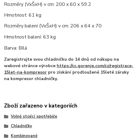
Rozměry (VxŠxH) v cm: 200 x 60 x 59.2
Hmotnost: 61 kg
Rozměry balen
(VxŠxH) v cm: 206 x 64 x 70
í
Hmotnost balen
: 63 kg
í
Barva: B
l
í
á
Zaregistrujte svou chladničku do 14 dnů od nákupu na
webové stránce výrobce
https://cc.gorenje.com/cz/registrace-
15let-na-kompresor
pro získání prodloužené 15leté záruky
na kompresor chladničky.
Zboží zařazeno v kategoriích
Volně stojící spotřebiče
Chladničky
Kombinované