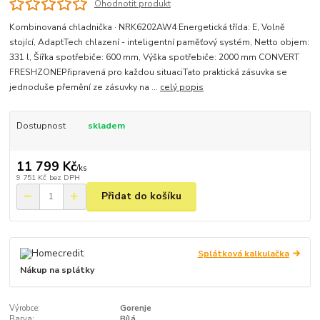
Ohodnotit produkt
Kombinovaná chladnička · NRK6202AW4 Energetická třída: E, Volně
stojící, AdaptTech chlazení - inteligentní paměťový systém, Netto objem:
331 l, Šířka spotřebiče: 600 mm, Výška spotřebiče: 2000 mm CONVERT
FRESHZONEPřipravená pro každou situaciTato praktická zásuvka se
jednoduše přemění ze zásuvky na ...
celý popis
Dostupnost
skladem
11 799 Kč
/
ks
9 751 Kč
bez DPH
Přidat do košíku
Splátková kalkulačka
Nákup na splátky
Výrobce:
Gorenje
Barva:
Bílá