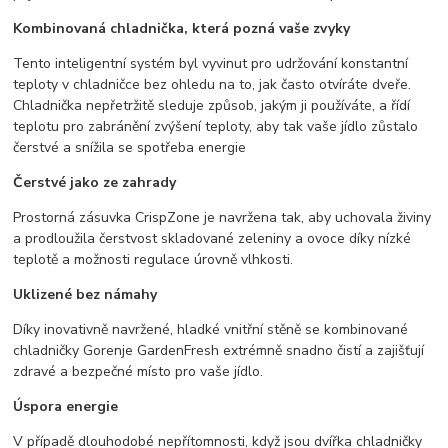
Kombinovaná chladnička, která pozná vaše zvyky
Tento inteligentní systém byl vyvinut pro udržování konstantní
teploty v chladničce bez ohledu na to, jak často otvíráte dveře.
Chladnička nepřetržitě sleduje způsob, jakým ji používáte, a řídí
teplotu pro zabránění zvýšení teploty, aby tak vaše jídlo zůstalo
čerstvé a snížila se spotřeba energie
Čerstvé jako ze zahrady
Prostorná zásuvka CrispZone je navržena tak, aby uchovala živiny
a prodloužila čerstvost skladované zeleniny a ovoce díky nízké
teplotě a možnosti regulace úrovně vlhkosti.
Uklizené bez námahy
Díky inovativně navržené, hladké vnitřní stěně se kombinované
chladničky Gorenje GardenFresh extrémně snadno čistí a zajišťují
zdravé a bezpečné místo pro vaše jídlo.
Úspora energie
V případě dlouhodobé nepřítomnosti, když jsou dvířka chladničky