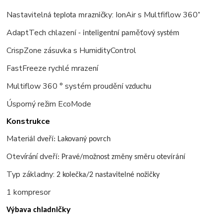
Nastaviteln
čky: IonAir s Multfiflow 360
á teplota mrazni
˚
AdaptTech chlazen
ěťov
í - inteligentní pam
ý systém
CrispZone zásuvka s HumidityControl
FastFreeze rychlé mrazení
Multiflow 360 ° systém prouděn
í vzduchu
Úsporný režim EcoMode
Konstrukce
Materi
ř
ál dve
í: Lakovaný povrch
Otevírání dveř
í: Pravé/možnost změny směru otevírání
Typ základny:
2 kolečka/2 nastavitelné nožičky
1 kompresor
čky
Výbava chladni