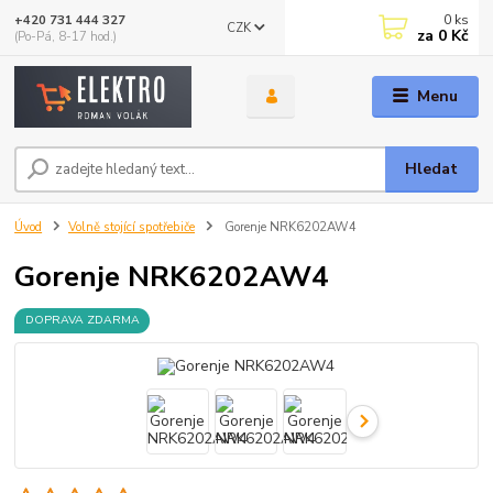
0
ks
+420 731 444 327
CZK
za
0 Kč
(Po-Pá, 8-17 hod.)
Menu
Hledat
Úvod
Volně stojící spotřebiče
Gorenje NRK6202AW4
Gorenje NRK6202AW4
DOPRAVA ZDARMA