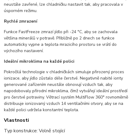
neustále zavřené, lze chladničku nastavit tak, aby pracovala v
úsporném režimu.
Rychlé zmrazení
Funkce FastFreeze zmrazí jídlo při -24 °C, aby se zachovala
většina minerálů v potravě. Přibližně po 2 dnech se funkce
automaticky vypne a teplota mrazicího prostoru se vrátí do
výchozího nastavení.
Ideální mikroklima na každé polici
Pokročilá technologie v chladničkách simuluje přirozený proces
ionizace, aby jídlo zůstalo déle čerstvé. Negativně nabité ionty
generované zařízením neustále obnovují vzduch tak, aby
napodobovaly přírodní mikroklima, čímž vytvářejí ideální prostředí
pro čerstvé potraviny. Větrací systém MultiFlow 360° rovnoměrně
distribuuje ionizovaný vzduch 14 ventilačními otvory, aby se na
každé polici udržela konstantní teplota.
Vlastnosti
Typ konstrukce: Volně stoj
ící