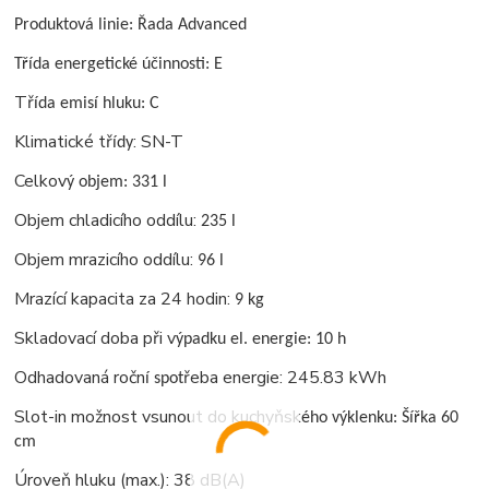
Produktová linie: Řada Advanced
Třída energetické účinnosti: E
Tř
ída emisí hluku: C
Klimatické tř
: SN-T
ídy
Celkov
ý objem: 331 l
Objem chladicího oddílu:
235 l
Objem mrazicího oddílu:
96 l
Mrazící kapacita za 24 hodin:
9 kg
Skladovací doba při v
ýpadku el. energie: 10 h
Odhadovaná ročn
řeba energie: 245.83 kWh
í spot
Slot-in možnost vsunout do kuchyňsk
ého výklenku: Šířka 60
cm
Úroveň hluku (max.): 38 dB(A)