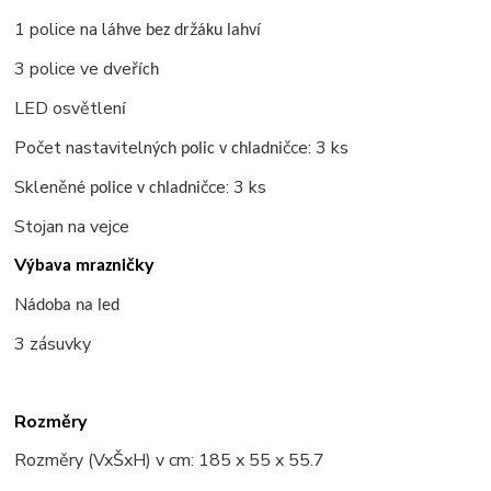
1 police na l
ž
áhve bez dr
áku lahví
3 police ve dveř
ích
LED osvětlen
í
Počet nastaviteln
čce: 3 ks
ých polic v chladni
Skleněn
čce: 3 ks
é police v chladni
Stojan na vejce
V
čky
ýbava mrazni
N
ádoba na led
3 zásuvky
Rozměry
Rozměry (VxŠxH) v cm: 185 x 55 x 55.7