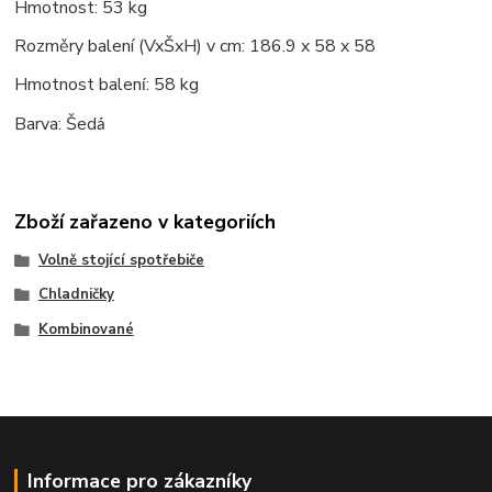
Hmotnost: 53 kg
Rozměry balení
(VxŠxH) v cm: 186.9 x 58 x 58
Hmotnost balen
: 58 kg
í
Barva: Šed
á
Zboží zařazeno v kategoriích
Volně stojící spotřebiče
Chladničky
Kombinované
Informace pro zákazníky