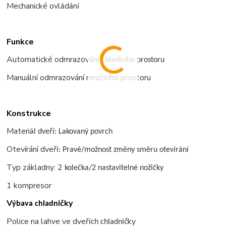
Mechanické
ovl
d
n
á
á
í
Funkce
Automatické odmrazov
ání chladicího prostoru
Manuální odmrazování mrazicího prostoru
Konstrukce
Materi
ř
ál dve
í: Lakovaný povrch
Otevírání dveř
í: Pravé/možnost změny směru otevírání
Typ základny: 2
kolečka/2 nastavitelné nožičky
1 kompresor
V
čky
ýbava chladni
Police na lahve ve dveř
čky
ích chladni