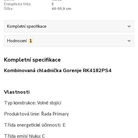
Energetická třída:
E
Šířka:
40-55,9 cm
Kompletní specifikace
Hodnocení
1
Kompletní specifikace
Kombinovaná chladnička Gorenje RK4182PS4
Vlastnosti
T
yp konstrukce: Volně stoj
ící
Produktová linie:
Řada Primary
Tř
činnosti: E
ída energetické ú
Tř
ída emisí hluku: C