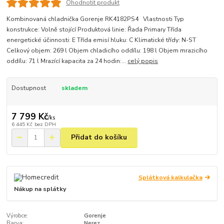
Ohodnotit produkt
Kombinovaná chladnička Gorenje RK4182PS4 Vlastnosti Typ
konstrukce: Volně stojící Produktová linie: Řada Primary Třída
energetické účinnosti: E Třída emisí hluku: C Klimatické třídy: N-ST
Celkový objem: 269 l Objem chladicího oddílu: 198 l Objem mrazicího
oddílu: 71 l Mrazící kapacita za 24 hodin:...
celý popis
Dostupnost
skladem
7 799 Kč
/
ks
6 445 Kč
bez DPH
Přidat do košíku
Splátková kalkulačka
Nákup na splátky
Výrobce:
Gorenje
Barva:
Nerez