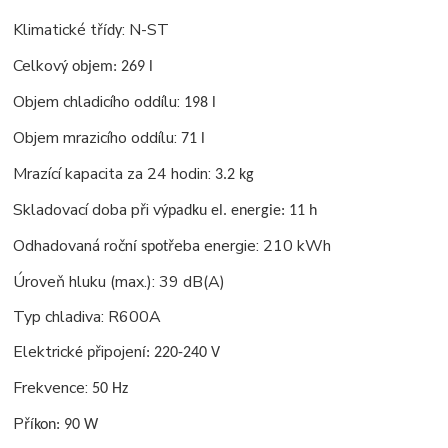
Klimatické tř
: N-ST
ídy
Celkov
ý objem: 269 l
Objem chladicího oddílu:
198 l
Objem mrazicího oddílu:
71 l
Mrazící kapacita za 24 hodin:
3.2 kg
Skladovací doba při v
ýpadku el. energie: 11 h
Odhadovaná ročn
řeba energie: 210 kWh
í spot
Úroveň hluku (max.): 39 dB(A)
Typ chladiva: R600A
Elektrick
řipojen
é p
í: 220-240 V
Frekvence:
50 Hz
Př
íkon: 90 W