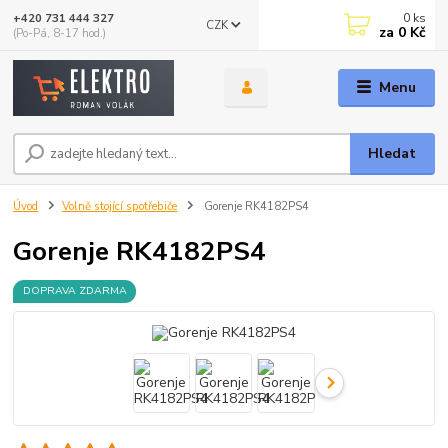
0
ks
+420 731 444 327
CZK
za
0 Kč
(Po-Pá, 8-17 hod.)
Menu
Hledat
Úvod
Volně stojící spotřebiče
Gorenje RK4182PS4
Gorenje RK4182PS4
DOPRAVA ZDARMA